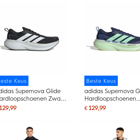
este Keus
Beste Keus
didas Supernova Glide
adidas Supernova G
ardloopschoenen Zwart
Hardloopschoenen
it
Donkerblauw Mintg
 129,99
€ 129,99
Paars