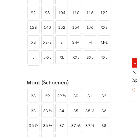
Sokken
82
Tassen
4
92
98
104
110
116
122
Tenues
119
128
140
152
164
176
XXS
Trainingsjacks
132
Trainingspakken
461
XS
XS-S
S
S-M
M
M-L
Trainingtops
22
Vesten
152
L
L-XL
XL
XXL
3XL
4XL
Voetbalschoenen
1
N
4XL-T
S
Maat (schoenen)
Z
€
28
29
29 ½
30
31
32
33
33 ½
34
35
35 ½
36
36 ½
36 ⅔
37
37 ⅓
37 ½
38