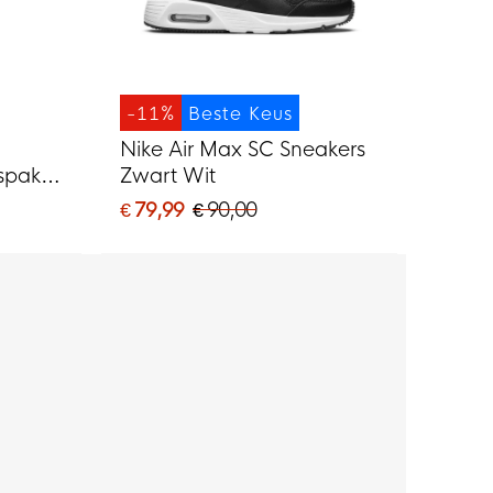
-11%
Beste Keus
Nike Air Max SC Sneakers
spak
Zwart Wit
€ 79,99
€ 90,00