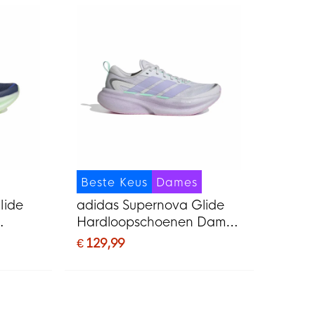
Beste Keus
Dames
lide
adidas Supernova Glide
Hardloopschoenen Dames
roen
Zilvergrijs Paars Mintgroen
€ 129,99