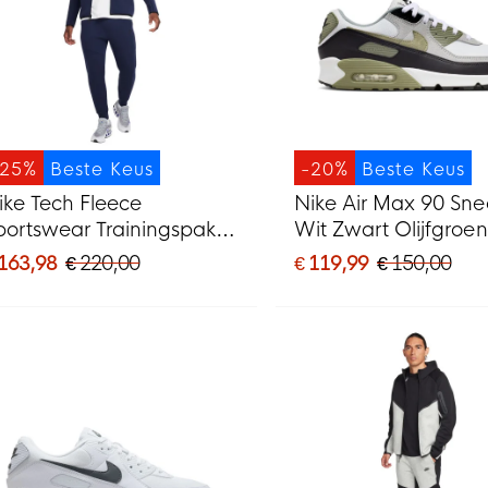
-25%
Beste Keus
-20%
Beste Keus
ike Tech Fleece
Nike Air Max 90 Sne
portswear Trainingspak
Wit Zwart Olijfgroen
onkerblauw Zwart
Lichtgrijs
 163,98
€ 220,00
€ 119,99
€ 150,00