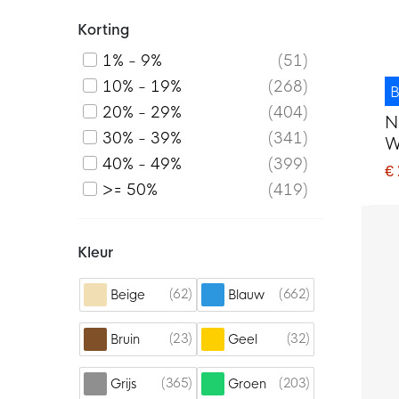
Korting
1% - 9%
51
10% - 19%
268
B
20% - 29%
404
N
30% - 39%
341
W
40% - 49%
399
€
>= 50%
419
Kleur
62
662
Beige
Blauw
23
32
Bruin
Geel
365
203
Grijs
Groen