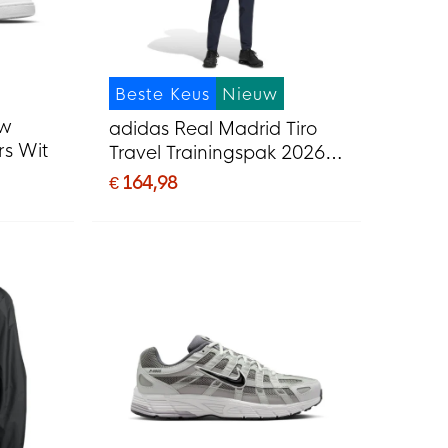
Beste Keus
Nieuw
ow
adidas Real Madrid Tiro
rs Wit
Travel Trainingspak 2026-
2027 Donkerblauw Wit
€ 164,98