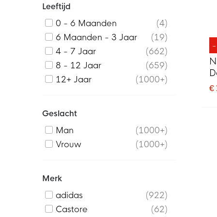
Leeftijd
0 - 6 Maanden
4
6 Maanden - 3 Jaar
19
4 - 7 Jaar
662
N
8 - 12 Jaar
659
D
12+ Jaar
1000+
€
Geslacht
Man
1000+
Vrouw
1000+
Merk
adidas
922
Castore
62