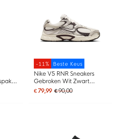
-11%
Beste Keus
Nike V5 RNR Sneakers
spak
Gebroken Wit Zwart
Zilvergrijs
€ 79,99
€ 90,00