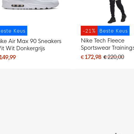
este Keus
-21%
Beste Keus
Nike Tech Fleece
ike Air Max 90 Sneakers
Sportswear Training
it Wit Donkergrijs
Zwart Lichtgrijs
€ 172,98
€ 220,00
 149,99