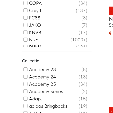
COPA
34
Cruyff
137
FC88
8
N
S
JAKO
7
Z
KNVB
17
€
Nike
1000+
PUMA
121
Robey
37
Collectie
Touzani
2
Under Armour
245
Academy 23
8
Voetbalshop
53
Academy 24
18
Academy 25
34
Academy Series
2
Adapt
15
adidas Bringbacks
19