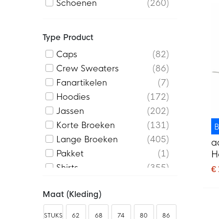
Schoenen
260
Type Product
Caps
82
Crew Sweaters
86
Fanartikelen
7
Hoodies
172
Jassen
202
Korte Broeken
131
B
Lange Broeken
405
a
Pakket
1
H
W
Shirts
355
€
Sjaals
1
Maat (kleding)
Slippers
66
Sneakers
193
STUKS
62
68
74
80
86