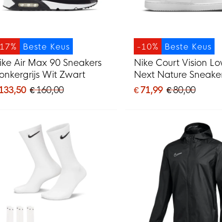
-17%
Beste Keus
-10%
Beste Keus
ike Air Max 90 Sneakers
Nike Court Vision L
onkergrijs Wit Zwart
Next Nature Sneake
 133,50
€ 160,00
€ 71,99
€ 80,00