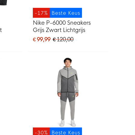
-17%
Beste Keus
Nike P-6000 Sneakers
t
Grijs Zwart Lichtgrijs
€ 99,99
€ 120,00
-30%
Beste Keus