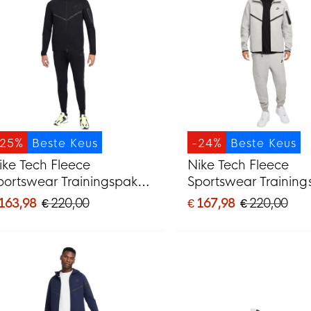
-25%
Beste Keus
-24%
Beste Keus
ike Tech Fleece
Nike Tech Fleece
portswear Trainingspak
Sportswear Training
wart Donkergrijs
Lichtgrijs Zwart
 163,98
€ 220,00
€ 167,98
€ 220,00