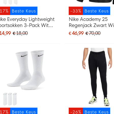
-17%
Beste Keus
-33%
Beste Keus
ike Everyday Lightweight
Nike Academy 25
portsokken 3-Pack Wit
Regenjack Zwart Wi
wart
 14,99
€ 18,00
€ 46,99
€ 70,00
-17%
Beste Keus
-26%
Beste Keus