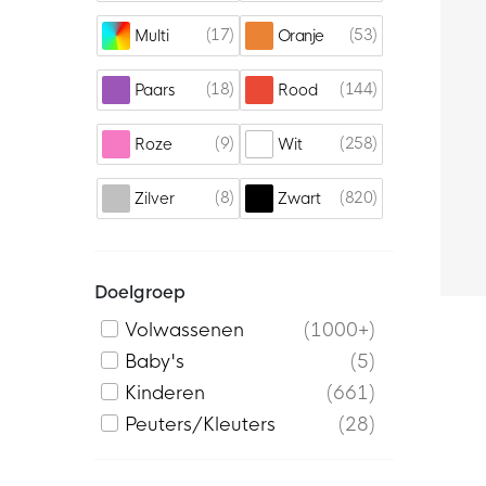
17
53
Multi
Oranje
18
144
Paars
Rood
9
258
Roze
Wit
8
820
Zilver
Zwart
Doelgroep
Volwassenen
1000+
Baby's
5
Kinderen
661
Peuters/Kleuters
28