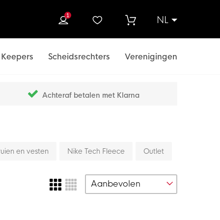
1
NL
ek
Keepers
Scheidsrechters
Verenigingen
Achteraf betalen met Klarna
ruien en vesten
Nike Tech Fleece
Outlet