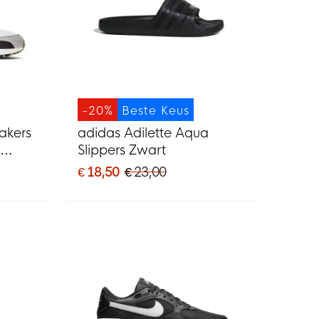
-20%
Beste Keus
akers
adidas Adilette Aqua
Slippers Zwart
€ 18,50
€ 23,00