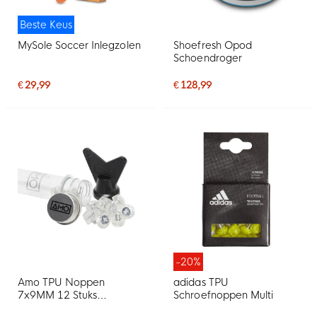
Beste Keus
MySole Soccer Inlegzolen
Shoefresh Opod
Schoendroger
€ 29,99
€ 128,99
-20%
Amo TPU Noppen
adidas TPU
7x9MM 12 Stuks
Schroefnoppen Multi
Transparant