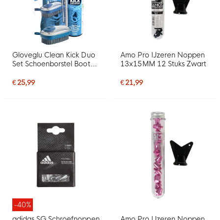
Gloveglu Clean Kick Duo
Amo Pro IJzeren Noppen
Set Schoenborstel Boot
13x15MM 12 Stuks Zwart
Wash 120 ML
€ 25,99
€ 21,99
-40%
adidas SG Schroefnoppen
Amo Pro IJzeren Noppen