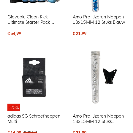
Gloveglu Clean Kick
Amo Pro IJzeren Noppen
Ultimate Starter Pack
13x15MM 12 Stuks Blauw
Voetbalschoenen Set
€ 54,99
€ 21,99
-25%
adidas SG Schroefnoppen
Amo Pro IJzeren Noppen
Multi
13x15MM 12 Stuks
Aluminium
€ 14,99
€ 20,00
€ 21,99