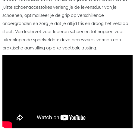
juiste schoenaccessoires verleng je de levensduur van je
schoenen, optimaliseer je de grip op verschillende
ondergronden en zorg je dat je altijd fris en droog het veld op
stapt. Van ledervet voor lederen schoenen tot noppen voor
uiteenlopende speelvelden: deze accessoires vormen een
praktische aanvulling op elke voetbaluitrusting.