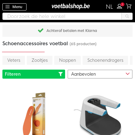
1
NL
Menu
Achteraf betalen met Klarna
Schoenaccessoires voetbal
(65 producten)
Veters
Zooltjes
Noppen
Schoenendrogers
Filteren