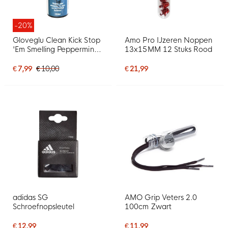
-20%
Gloveglu Clean Kick Stop
Amo Pro IJzeren Noppen
'Em Smelling Peppermint
13x15MM 12 Stuks Rood
Spray 250ML
€ 7,99
€ 10,00
€ 21,99
adidas SG
AMO Grip Veters 2.0
Schroefnopsleutel
100cm Zwart
€ 12,99
€ 11,99