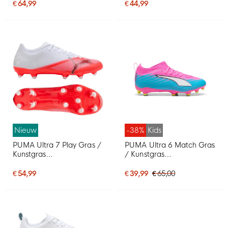
Kids Wit Felrood Zwart
Kids Wit Felrood Zwart
€ 64,99
€ 44,99
Nieuw
-38%
Kids
PUMA Ultra 7 Play Gras /
PUMA Ultra 6 Match Gras
Kunstgras
/ Kunstgras
Voetbalschoenen (MG)
Voetbalschoenen (MG)
Wit Felrood Zwart
Kids Felroze Blauw Geel
€ 54,99
€ 39,99
€ 65,00