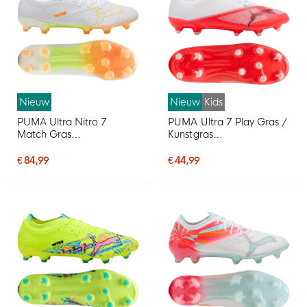
Nieuw
Nieuw
Kids
PUMA Ultra Nitro 7
PUMA Ultra 7 Play Gras /
Match Gras
Kunstgras
Voetbalschoenen (FG)
Voetbalschoenen (MG)
Wit Geel Oranje
Kids Wit Felrood Zwart
€ 84,99
€ 44,99