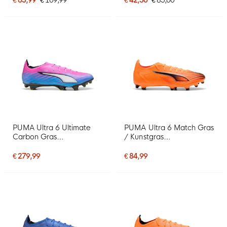
PUMA Ultra 6 Ultimate
PUMA Ultra 6 Match Gras
Carbon Gras
/ Kunstgras
Voetbalschoenen (FG)
Voetbalschoenen (MG)
Felroze Blauw Geel
Oranje Zwart Zilver
€ 279,99
€ 84,99