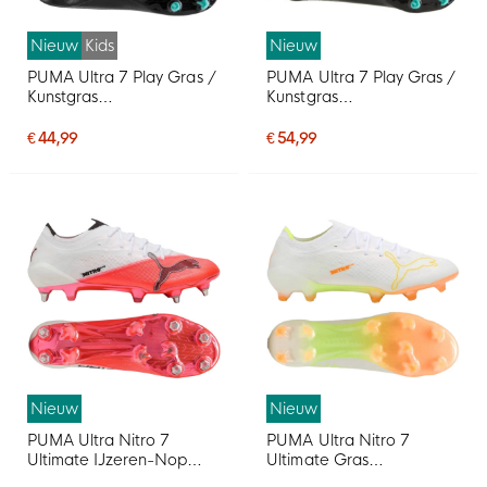
Nieuw
Kids
Nieuw
PUMA Ultra 7 Play Gras /
PUMA Ultra 7 Play Gras /
Kunstgras
Kunstgras
Voetbalschoenen (MG)
Voetbalschoenen (MG)
Kids Zwart Intense Mint
Zwart Intense Mint
€ 44,99
€ 54,99
Nieuw
Nieuw
PUMA Ultra Nitro 7
PUMA Ultra Nitro 7
Ultimate IJzeren-Nop
Ultimate Gras
Voetbalschoenen (SG)
Voetbalschoenen (FG)