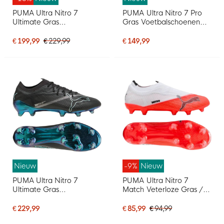
PUMA Ultra Nitro 7
PUMA Ultra Nitro 7 Pro
Ultimate Gras
Gras Voetbalschoenen
Voetbalschoenen (FG)
(FG) Zwart Intense Mint
Wit Felrood Zwart
€ 199,99
€ 229,99
€ 149,99
Nieuw
-9%
Nieuw
PUMA Ultra Nitro 7
PUMA Ultra Nitro 7
Ultimate Gras
Match Veterloze Gras /
Voetbalschoenen (FG)
Kunstgras
Zwart Intense Mint
Voetbalschoenen (MG)
€ 229,99
€ 85,99
€ 94,99
Wit Felrood Zwart