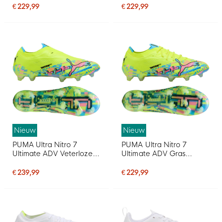
Wit Felrood Zwart
Wit Geel Oranje
€ 229,99
€ 229,99
Nieuw
Nieuw
PUMA Ultra Nitro 7
PUMA Ultra Nitro 7
Ultimate ADV Veterloze
Ultimate ADV Gras
Gras Voetbalschoenen
Voetbalschoenen (FG)
(FG) Neongroen Felblauw
Neongroen Felblauw
€ 239,99
€ 229,99
Felroze
Felroze