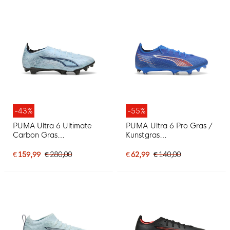
-43%
-55%
PUMA Ultra 6 Ultimate
PUMA Ultra 6 Pro Gras /
Carbon Gras
Kunstgras
Voetbalschoenen (FG)
Voetbalschoenen (MG)
Lichtblauw Blauw Wit
Blauw Wit Felrood
€ 159,99
€ 280,00
€ 62,99
€ 140,00