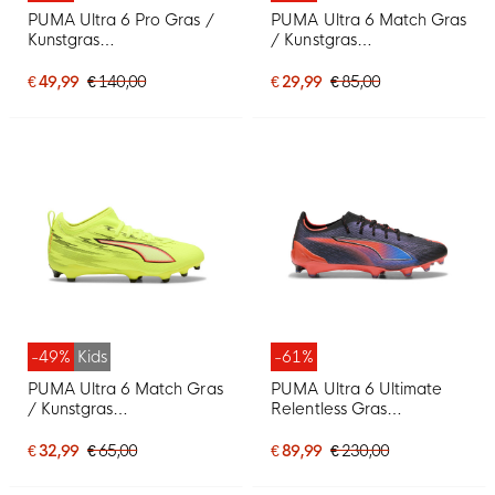
PUMA Ultra 6 Pro Gras /
PUMA Ultra 6 Match Gras
Kunstgras
/ Kunstgras
Voetbalschoenen (MG)
Voetbalschoenen (MG)
Zwart Donkergroen
Zwart Donkergroen
€ 49,99
€ 140,00
€ 29,99
€ 85,00
Lichtgroen
Lichtgroen
-49%
Kids
-61%
PUMA Ultra 6 Match Gras
PUMA Ultra 6 Ultimate
/ Kunstgras
Relentless Gras
Voetbalschoenen (MG)
Voetbalschoenen (FG)
Kids Neongeel Rood
Zwart Rood Blauw
€ 32,99
€ 65,00
€ 89,99
€ 230,00
Zwart