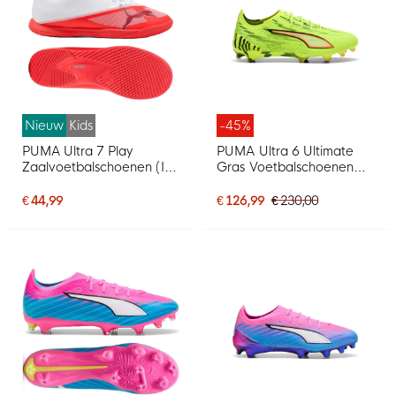
Nieuw
Kids
-45%
PUMA Ultra 7 Play
PUMA Ultra 6 Ultimate
Zaalvoetbalschoenen (IN)
Gras Voetbalschoenen
Kids Wit Felrood Zwart
(FG) Neongeel Rood
Zwart
€ 44,99
€ 126,99
€ 230,00