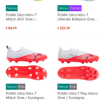
Nieuw
Nieuw
Dames
PUMA Ultra Nitro 7
PUMA Ultra Nitro 7
Match ADV Gras /
Ultimate Brilliance Gras
Kunstgras
Voetbalschoenen (FG)
Voetbalschoenen (MG)
Dames Wit Feloranje
€ 84,99
€ 229,99
Neongroen Felblauw
Roze Lichtblauw
Felroze
Nieuw
Kids
Nieuw
Kids
PUMA Ultra Nitro 7
PUMA Ultra 7 Play Velcro
Match Gras / Kunstgras
Gras / Kunstgras
Voetbalschoenen (MG)
Voetbalschoenen (MG)