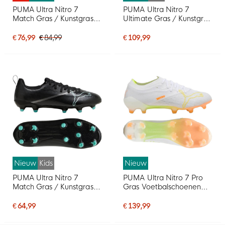
PUMA Ultra Nitro 7
PUMA Ultra Nitro 7
Match Gras / Kunstgras
Ultimate Gras / Kunstgras
Voetbalschoenen (MG)
Voetbalschoenen (MG)
Wit Felrood Zwart
Kids Wit Felrood Zwart
€ 76,99
€ 84,99
€ 109,99
Nieuw
Kids
Nieuw
PUMA Ultra Nitro 7
PUMA Ultra Nitro 7 Pro
Match Gras / Kunstgras
Gras Voetbalschoenen
Voetbalschoenen (MG)
(FG) Wit Geel Oranje
Kids Zwart Intense Mint
€ 64,99
€ 139,99