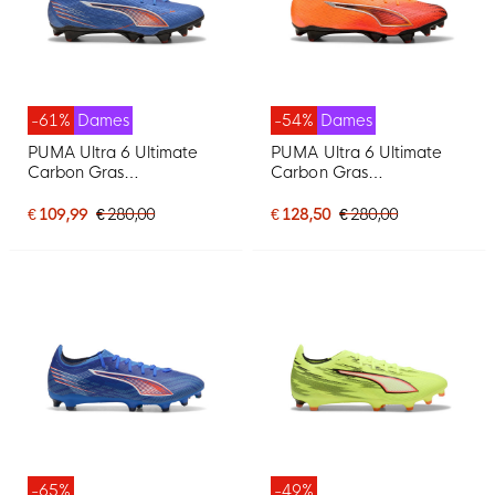
-61%
Dames
-54%
Dames
PUMA Ultra 6 Ultimate
PUMA Ultra 6 Ultimate
Carbon Gras
Carbon Gras
Voetbalschoenen (FG)
Voetbalschoenen (FG)
Dames Blauw Wit Felrood
Dames Oranje Zwart
€ 109,99
€ 280,00
€ 128,50
€ 280,00
Zilver
-65%
-49%