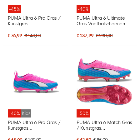
-45%
-40%
PUMA Ultra 6 Pro Gras /
PUMA Ultra 6 Ultimate
Kunstgras
Gras Voetbalschoenen
Voetbalschoenen (MG)
(FG) Felroze Blauw Geel
Felroze Blauw Geel
€ 76,99
€ 140,00
€ 137,99
€ 230,00
-40%
Kids
-50%
PUMA Ultra 6 Pro Gras /
PUMA Ultra 6 Match Gras
Kunstgras
/ Kunstgras
Voetbalschoenen (MG)
Voetbalschoenen (MG)
Kids Felroze Blauw Geel
Felroze Blauw Geel
€ 65,99
€ 109,99
€ 42,50
€ 85,00