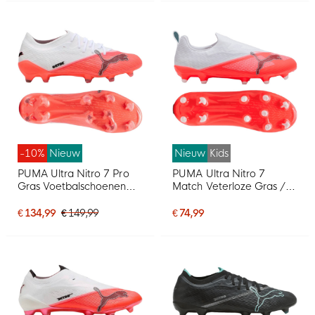
-10%
Nieuw
Nieuw
Kids
PUMA Ultra Nitro 7 Pro
PUMA Ultra Nitro 7
Gras Voetbalschoenen
Match Veterloze Gras /
(FG) Wit Felrood Zwart
Kunstgras
Voetbalschoenen (MG)
€ 134,99
€ 149,99
€ 74,99
Kids Wit Felrood Zwart