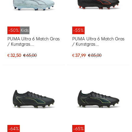
-50%
Kids
-55%
PUMA Ultra 6 Match Gras
PUMA Ultra 6 Match Gras
/ Kunstgras
/ Kunstgras
Voetbalschoenen (MG)
Voetbalschoenen (MG)
Kids Lichtblauw Blauw Wit
Zwart Rood
€ 32,50
€ 65,00
€ 37,99
€ 85,00
-64%
-65%