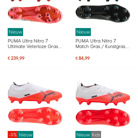
Nieuw
Nieuw
PUMA Ultra Nitro 7
PUMA Ultra Nitro 7
Ultimate Veterloze Gras
Match Gras / Kunstgras
Voetbalschoenen (FG)
Voetbalschoenen (MG)
Wit Felrood Zwart
Zwart Intense Mint
€ 239,99
€ 84,99
-9%
Nieuw
Nieuw
Kids