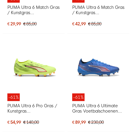
PUMA Ultra 6 Match Gras
PUMA Ultra 6 Match Gras
/ Kunstgras
/ Kunstgras
Voetbalschoenen (MG)
Voetbalschoenen (MG)
Blauw Wit Felrood
Neongeel Rood Zwart
€ 29,99
€ 85,00
€ 42,99
€ 85,00
-61%
-61%
PUMA Ultra 6 Pro Gras /
PUMA Ultra 6 Ultimate
Kunstgras
Gras Voetbalschoenen
Voetbalschoenen (MG)
(FG) Blauw Wit Felrood
Neongeel Rood Zwart
€ 54,99
€ 140,00
€ 89,99
€ 230,00