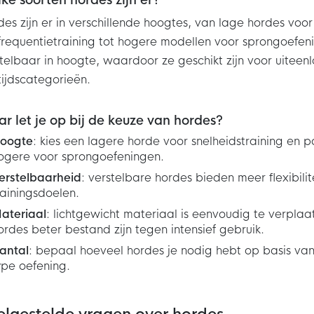
ke soorten hordes zijn er?
es zijn er in verschillende hoogtes, van lage hordes voor
requentietraining tot hogere modellen voor sprongoefeni
telbaar in hoogte, waardoor ze geschikt zijn voor uitee
tijdscategorieën.
r let je op bij de keuze van hordes?
oogte
: kies een lagere horde voor snelheidstraining en p
ogere voor sprongoefeningen.
erstelbaarheid
: verstelbare hordes bieden meer flexibili
rainingsdoelen.
ateriaal
: lichtgewicht materiaal is eenvoudig te verplaat
ordes beter bestand zijn tegen intensief gebruik.
antal
: bepaal hoeveel hordes je nodig hebt op basis van
ype oefening.