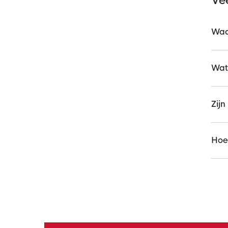
Ve
Waar
Wat 
Zijn
Hoev