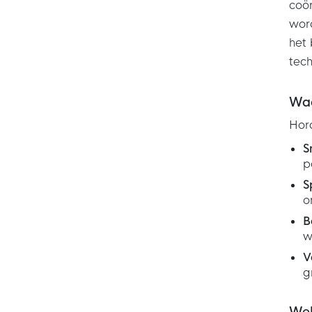
coör
word
het
tech
Waa
Hord
S
p
S
o
B
w
V
g