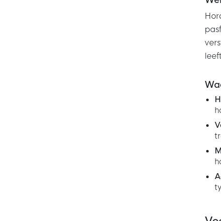
Wel
Hord
pasf
vers
leef
Waa
H
h
V
t
M
h
A
t