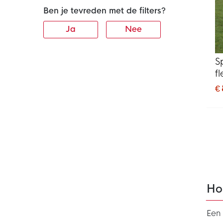
Ben je tevreden met de filters?
Ja
Nee
S
f
€ 
Hor
Een 