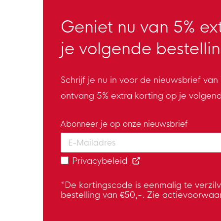
Geniet nu van 5% ext
je volgende bestellin
Schrijf je nu in voor de nieuwsbrief va
ontvang 5% extra korting op je volgen
Abonneer je op onze nieuwsbrief
Enter your email and accept the privacy
Privacybeleid
*De kortingscode is eenmalig te verzil
bestelling van €50,-. Zie actievoorwaa