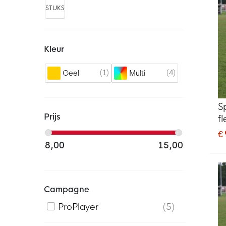
STUKS
Kleur
1
4
Geel
Multi
S
Prijs
f
€ 
8,00
15,00
Campagne
ProPlayer
5