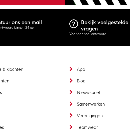
Stuur ons een mail
Bekijk veelgestelde
ntwoord binnen 24 uur
vragen
Voor een snel antwoord
e & klachten
App
unten
Blog
s
Nieuwsbrief
t
Samenwerken
Verenigingen
es
Teamwear