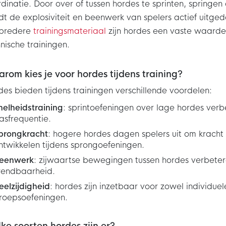
dinatie. Door over of tussen hordes te sprinten, springen
t de explosiviteit en beenwerk van spelers actief uitge
 bredere
trainingsmateriaal
zijn hordes een vaste waarde
nische trainingen.
rom kies je voor hordes tijdens training?
es bieden tijdens trainingen verschillende voordelen:
nelheidstraining
: sprintoefeningen over lage hordes verbe
asfrequentie.
prongkracht
: hogere hordes dagen spelers uit om kracht 
ntwikkelen tijdens sprongoefeningen.
eenwerk
: zijwaartse bewegingen tussen hordes verbete
endbaarheid.
eelzijdigheid
: hordes zijn inzetbaar voor zowel individuele
roepsoefeningen.