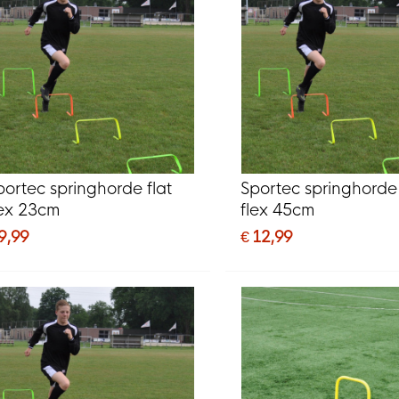
portec springhorde flat
Sportec springhorde 
lex 23cm
flex 45cm
9,99
€ 12,99