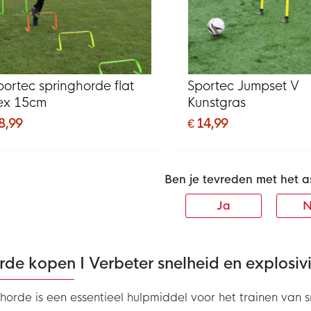
portec springhorde flat
Sportec Jumpset V
lex 15cm
Kunstgras
8,99
€ 14,99
Ben je tevreden met het a
Ja
N
de kopen I Verbeter snelheid en explosivit
horde is een essentieel hulpmiddel voor het trainen van 