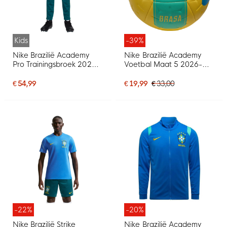
Kids
-39%
Nike Brazilië Academy
Nike Brazilië Academy
Pro Trainingsbroek 2026-
Voetbal Maat 5 2026-
2028 Kids Groen Geel
2028 Geel Groen Blauw
Mintgroen
€ 54,99
€ 19,99
€ 33,00
-22%
-20%
Nike Brazilië Strike
Nike Brazilië Academy