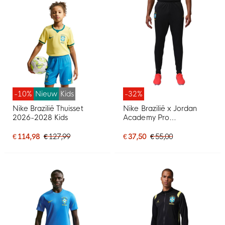
-10%
Nieuw
Kids
-32%
Nike Brazilië Thuisset
Nike Brazilië x Jordan
2026-2028 Kids
Academy Pro
Trainingsbroek 2026-
2028 Zwart Geel
€ 114,98
€ 127,99
€ 37,50
€ 55,00
Mintgroen