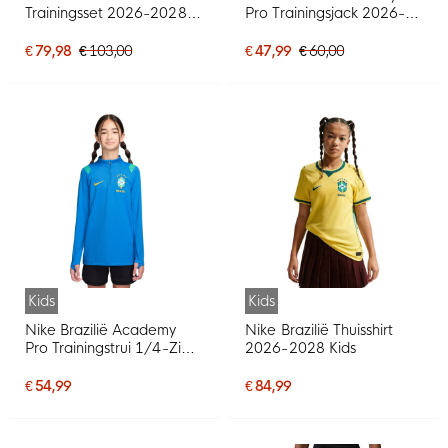
Trainingsset 2026-2028
Pro Trainingsjack 2026-
Blauw Turquoise Geel
2028 Blauw Goud
€ 79,98
€ 103,00
€ 47,99
€ 60,00
Kids
Kids
Nike Brazilië Academy
Nike Brazilië Thuisshirt
Pro Trainingstrui 1/4-Zip
2026-2028 Kids
2026-2028 Kids Blauw
Geel Mintgroen
€ 54,99
€ 84,99