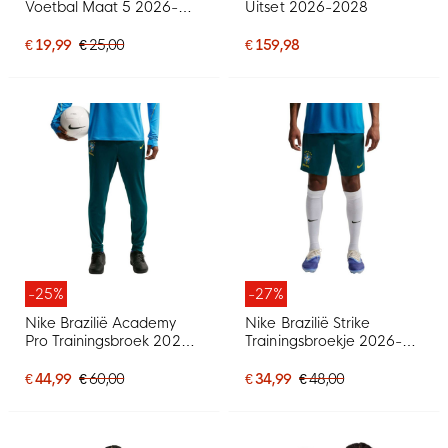
Voetbal Maat 5 2026-
Uitset 2026-2028
2028 Wit Donkerblauw
Geel Groen
€ 19,99
€ 25,00
€ 159,98
-25%
-27%
Nike Brazilië Academy
Nike Brazilië Strike
Pro Trainingsbroek 2026-
Trainingsbroekje 2026-
2028 Groen Geel
2028 Groen Geel
Mintgroen
Mintgroen
€ 44,99
€ 60,00
€ 34,99
€ 48,00