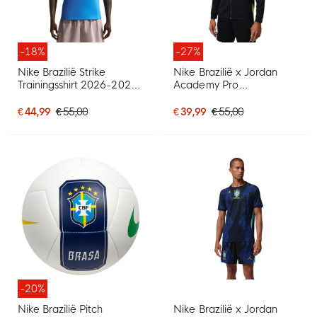
-18%
-27%
Nike Brazilië Strike
Nike Brazilië x Jordan
Trainingsshirt 2026-2028
Academy Pro
Blauw Geel
Trainingsjack 2026-2028
Zwart Geel Mintgroen
€ 44,99
€ 55,00
€ 39,99
€ 55,00
-20%
Nike Brazilië Pitch
Nike Brazilië x Jordan