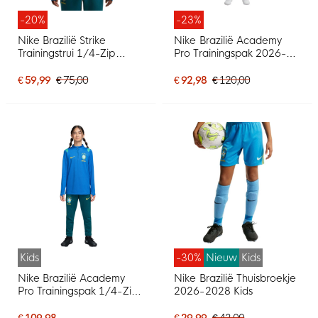
-20%
-23%
Nike Brazilië Strike
Nike Brazilië Academy
Trainingstrui 1/4-Zip
Pro Trainingspak 2026-
2026-2028 Blauw Geel
2028 Blauw Turquoise
Mintgroen
Geel
€ 59,99
€ 75,00
€ 92,98
€ 120,00
Kids
-30%
Nieuw
Kids
Nike Brazilië Academy
Nike Brazilië Thuisbroekje
Pro Trainingspak 1/4-Zip
2026-2028 Kids
2026-2028 Kids Blauw
Groen Geel
€ 109,98
€ 29,99
€ 43,00