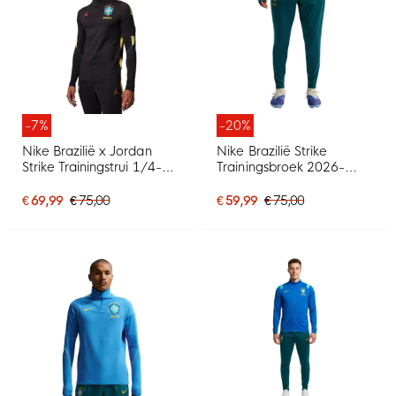
-7%
-20%
Nike Brazilië x Jordan
Nike Brazilië Strike
Strike Trainingstrui 1/4-
Trainingsbroek 2026-
Zip 2026-2028 Zwart
2028 Groen Geel
Geel Rood
Mintgroen
€ 69,99
€ 75,00
€ 59,99
€ 75,00