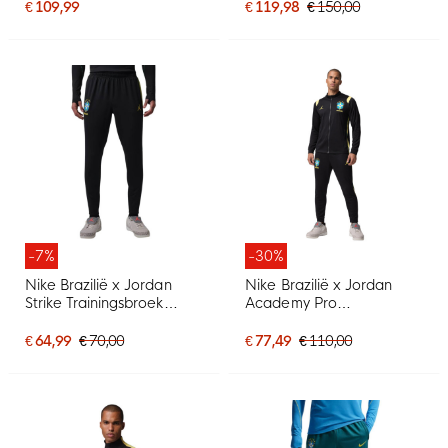
Geel
€ 109,99
€ 119,98
€ 150,00
-7%
-30%
Nike Brazilië x Jordan
Nike Brazilië x Jordan
Strike Trainingsbroek
Academy Pro
2026-2028 Zwart Geel
Trainingspak 2026-2028
Mintgroen
Zwart Geel Mintgroen
€ 64,99
€ 70,00
€ 77,49
€ 110,00