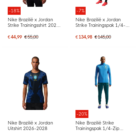
-18%
-7%
Nike Brazilië x Jordan
Nike Brazilië x Jordan
Strike Trainingsshirt 2026-
Strike Trainingspak 1/4-
2028 Zwart Geel Groen
Zip 2026-2028 Zwart
Blauw
Geel Mintgroen
€ 44,99
€ 55,00
€ 134,98
€ 145,00
-20%
Nike Brazilië x Jordan
Nike Brazilië Strike
Uitshirt 2026-2028
Trainingspak 1/4-Zip
2026-2028 Blauw Groen