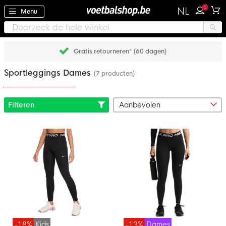
1
NL
Menu
Gratis retourneren* (60 dagen)
Sportleggings Dames
(7 producten)
Filteren
-18%
Kids
-13%
Dames