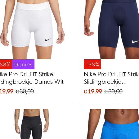
-33%
Dames
-33%
ike Pro Dri-FIT Strike
Nike Pro Dri-FIT Stri
lidingbroekje Dames Wit
Slidingbroekje
Donkerblauw
 19,99
€ 30,00
€ 19,99
€ 30,00