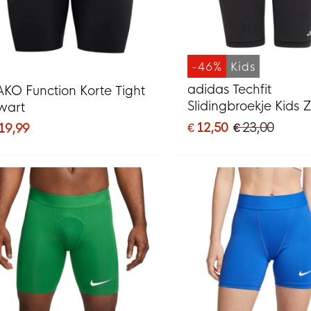
-46%
Kids
adidas Techfit
AKO Function Korte Tight
Slidingbroekje Kids 
wart
€ 12,50
€ 23,00
 19,99