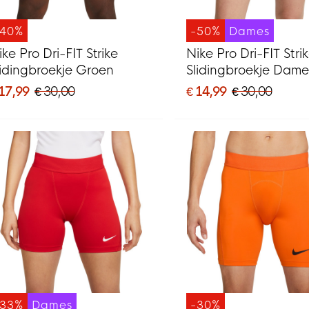
-40%
-50%
Dames
ike Pro Dri-FIT Strike
Nike Pro Dri-FIT Stri
lidingbroekje Groen
Slidingbroekje Dame
Blauw
 17,99
€ 30,00
€ 14,99
€ 30,00
-33%
Dames
-30%