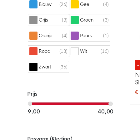
26
4
Blauw
Geel
3
3
Grijs
Groen
4
1
Oranje
Paars
13
16
Rood
Wit
35
Zwart
N
S
€
Prijs
9,00
40,00
Pasvorm (kleding)