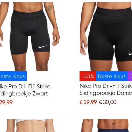
este Keus
-33%
Beste Keus
Nike Pro Dri-FIT Stri
ike Pro Dri-FIT Strike
Slidingbroekje Dame
lidingbroekje Zwart
Zwart
€ 19,99
€ 30,00
 29,99