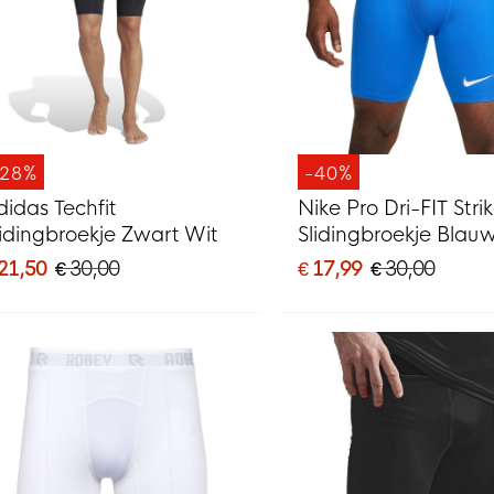
-28%
-40%
didas Techfit
Nike Pro Dri-FIT Stri
lidingbroekje Zwart Wit
Slidingbroekje Blau
 21,50
€ 30,00
€ 17,99
€ 30,00