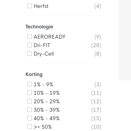
Herfst
4
Technologie
AEROREADY
9
Dri-FIT
28
Dry-Cell
8
Korting
1% - 9%
3
10% - 19%
11
20% - 29%
12
30% - 39%
17
40% - 49%
15
>= 50%
10