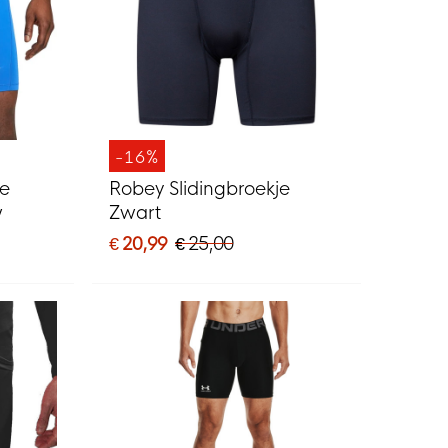
-16%
ke
Robey Slidingbroekje
w
Zwart
€ 20,99
€ 25,00