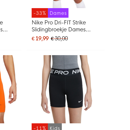
-33%
Dames
ke
Nike Pro Dri-FIT Strike
s
Slidingbroekje Dames
Donkerblauw
€ 19,99
€ 30,00
-11%
Kids