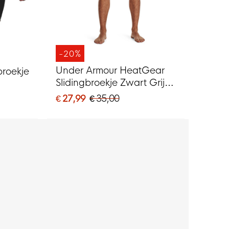
-20%
Under Armour HeatGear
broekje
Slidingbroekje Zwart Grijs
Wit
€ 27,99
€ 35,00