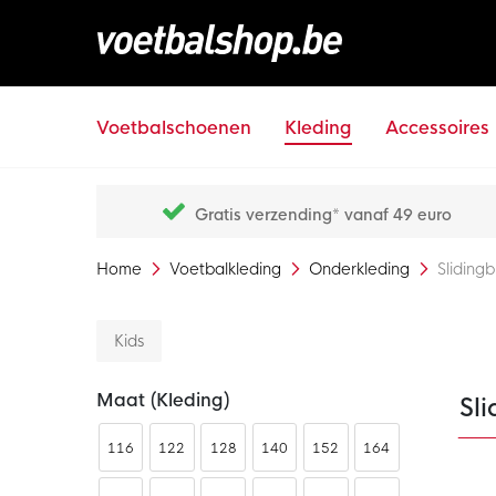
Voetbalschoenen
Kleding
Accessoires
Gratis verzending* vanaf 49 euro
Home
Voetbalkleding
Onderkleding
Sliding
Kids
Maat (kleding)
Sli
116
122
128
140
152
164