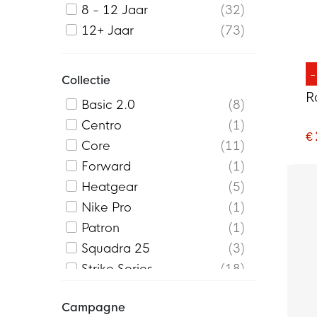
8 - 12 Jaar
32
12+ Jaar
73
Collectie
R
Basic 2.0
8
Centro
1
€
Core
11
Forward
1
Heatgear
5
Nike Pro
1
Patron
1
Squadra 25
3
Strike Series
18
teamLIGA
13
Campagne
Techfit
10