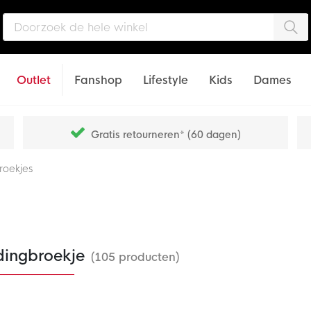
Zo
Outlet
Fanshop
Lifestyle
Kids
Dames
Gratis retourneren* (60 dagen)
broekjes
dingbroekje
(105 producten)