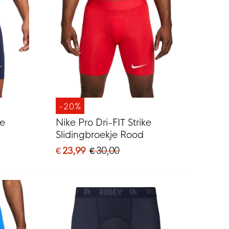
-20%
ke
Nike Pro Dri-FIT Strike
Slidingbroekje Rood
€ 23,99
€ 30,00