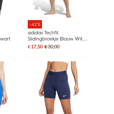
-42%
adidas Techfit
Zwart
Slidingbroekje Blauw Wit
Zwart
€ 17,50
€ 30,00