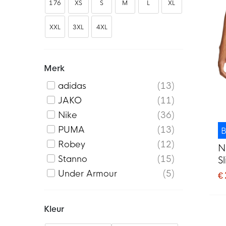
176
XS
S
M
L
XL
XXL
3XL
4XL
Merk
adidas
13
JAKO
11
Nike
36
PUMA
13
B
Robey
12
N
Stanno
15
S
Under Armour
5
€
Kleur