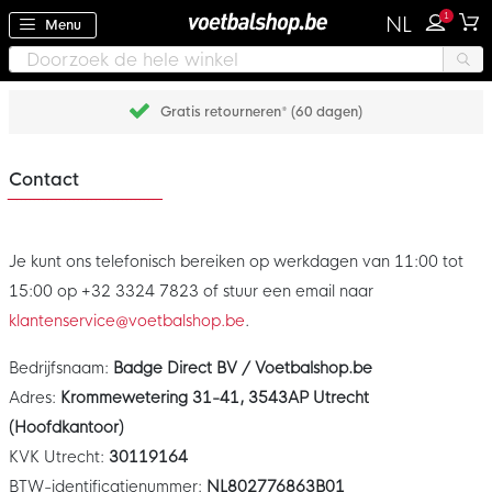
1
NL
Menu
Gratis retourneren* (60 dagen)
Contact
Je kunt ons telefonisch bereiken op werkdagen van 11:00 tot
15:00 op +32 3324 7823 of stuur een email naar
klantenservice@voetbalshop.be
.
Bedrijfsnaam:
Badge Direct BV / Voetbalshop.be
Adres:
Krommewetering 31-41, 3543AP Utrecht
(Hoofdkantoor)
KVK Utrecht:
30119164
BTW-identificatienummer:
NL802776863B01