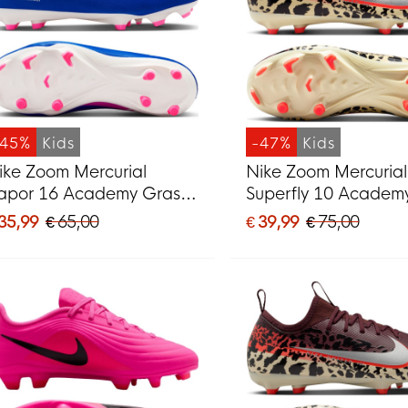
-45%
Kids
-47%
Kids
ike Zoom Mercurial
Nike Zoom Mercurial
apor 16 Academy Gras /
Superfly 10 Academ
unstgras
/ Kunstgras
 35,99
€ 65,00
€ 39,99
€ 75,00
oetbalschoenen (MG)
Voetbalschoenen (
ids Blauw Wit Felroze
Kids Bordeauxrood Z
Oranje