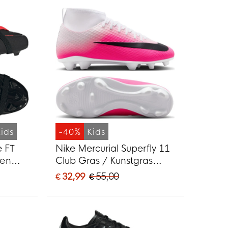
Kids
-40%
Kids
e FT
Nike Mercurial Superfly 11
nen
Club Gras / Kunstgras
 Rood
Voetbalschoenen (MG)
€ 32,99
€ 55,00
Kids Felroze Wit Zwart