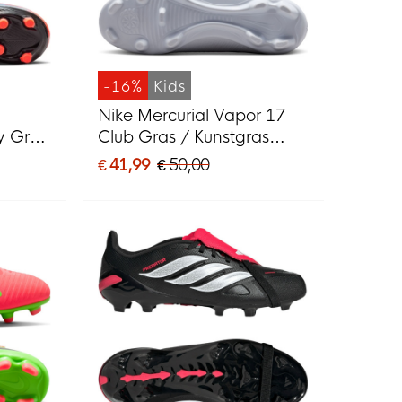
-16%
Kids
Nike Mercurial Vapor 17
y Gras
Club Gras / Kunstgras
Voetbalschoenen (MG)
€ 41,99
€ 50,00
MG)
Kids Felroze Wit Zwart
quoise