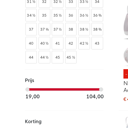
31 ½
32
32 ½
33
33 ½
34
34 ½
35
35 ½
36
36 ½
36 ⅔
37
37 ⅓
37 ½
38
38 ½
38 ⅔
40
40 ½
41
42
42 ½
43
44
44 ½
45
45 ½
Prijs
N
A
19,00
104,00
V
€
K
Korting