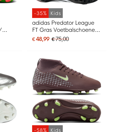
-35%
Kids
w
adidas Predator League
/
FT Gras Voetbalschoenen
(FG) Kids Zwart Wit Rood
€ 48,99
€ 75,00
MG)
Zwart
-58%
Kids