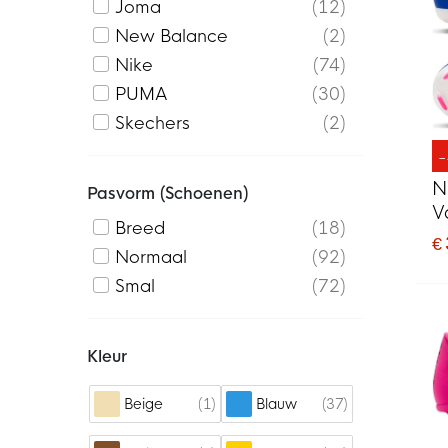
Joma
12
New Balance
2
Nike
74
PUMA
30
Skechers
2
N
Pasvorm (schoenen)
V
Breed
18
K
€
Normaal
92
V
K
Smal
72
Kleur
1
37
Beige
Blauw