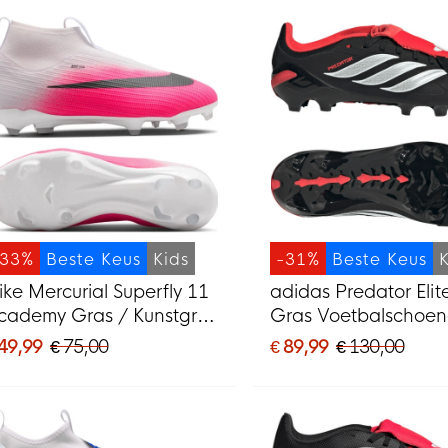
-33%
Beste Keus
Kids
-31%
Beste Keus
ike Mercurial Superfly 11
adidas Predator Elit
cademy Gras / Kunstgras
Gras Voetbalschoe
oetbalschoenen (MG)
(FG) Kids Zwart Wit
 49,99
€ 75,00
€ 89,99
€ 130,00
ids Felroze Wit Zwart