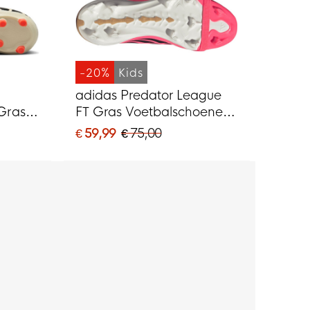
-20%
Kids
adidas Predator League
Gras /
FT Gras Voetbalschoenen
(FG) Kids Felroze Zilvergrijs
€ 59,99
€ 75,00
MG)
Zwart Goud
ilver