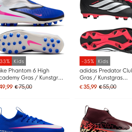
-33%
Kids
-35%
Kids
ike Phantom 6 High
adidas Predator Clu
cademy Gras / Kunstgras
Gras / Kunstgras
oetbalschoenen (MG)
Voetbalschoenen (
 49,99
€ 75,00
€ 35,99
€ 55,00
ids Blauw Wit Felroze
Kids Zwart Wit Roo