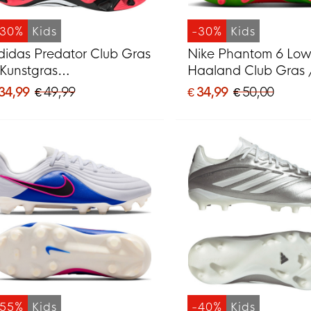
-30%
Kids
-30%
Kids
didas Predator Club Gras
Nike Phantom 6 Lo
 Kunstgras
Haaland Club Gras 
oetbalschoenen (MG)
Kunstgras
 34,99
€ 49,99
€ 34,99
€ 50,00
ids Zwart Wit Rood
Voetbalschoenen (
Kids Felgroen Rood 
-55%
Kids
-40%
Kids