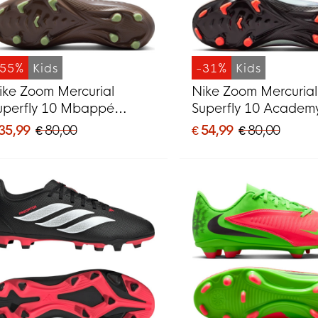
-55%
Kids
-31%
Kids
ike Zoom Mercurial
Nike Zoom Mercurial
uperfly 10 Mbappé
Superfly 10 Academ
cademy Gras / Kunstgras
/ Kunstgras
 35,99
€ 80,00
€ 54,99
€ 80,00
oetbalschoenen (MG)
Voetbalschoenen (
ids Bruin Neongeel Zilver
Kids Roze Blauw Tur