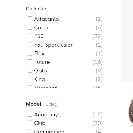
Collectie
Attacanto
1
Copa
6
F50
22
F50 Sparkfusion
2
Flex
1
Future
16
Gato
9
King
2
Mercurial
35
Mercurial Superfly
2
Model
Uitleg
Mercurial Vapor
1
Phantom
14
Academy
12
Predator
25
Club
20
Sala
7
Competition
4