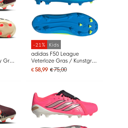
-21%
Kids
adidas F50 League
y Gras
Veterloze Gras / Kunstgras
Voetbalschoenen (MG)
€ 58,99
€ 75,00
MG)
Kids Blauw Neongeel
ilver