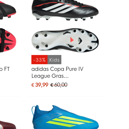
-33%
Kids
b FT
adidas Copa Pure IV
League Gras
MG)
Voetbalschoenen (FG)
€ 39,99
€ 60,00
d
Kids Zwart Wit Rood