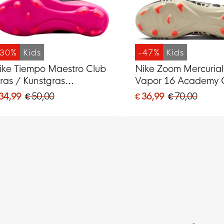
-30%
Kids
-47%
Kids
ike Tiempo Maestro Club
Nike Zoom Mercurial
ras / Kunstgras
Vapor 16 Academy 
oetbalschoenen (MG)
Kunstgras
 34,99
€ 50,00
€ 36,99
€ 70,00
ids Felroze Zwart
Voetbalschoenen (
Kids Bordeauxrood Z
Oranje