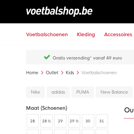
Voetbalschoenen
Kleding
Accessoires
Gratis verzending* vanaf 49 euro
Home
Outlet
Kids
Voetbalschoenen
Nike
adidas
PUMA
New Balance
Maat (schoenen)
Ou
28
28 ½
29
29 ½
30
31