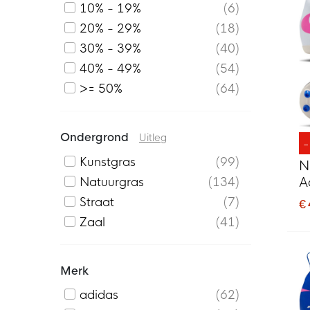
10% - 19%
6
20% - 29%
18
30% - 39%
40
40% - 49%
54
>= 50%
64
Ondergrond
Uitleg
Kunstgras
99
N
Natuurgras
134
A
V
Straat
7
€
K
Zaal
41
Merk
adidas
62