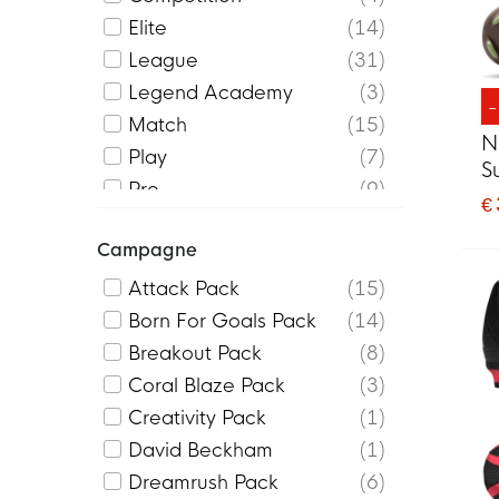
SKX_2
2
Elite
14
Streetgato
1
League
31
Tekela
2
Legend Academy
3
Tiempo
3
Match
15
N
Tiempo Maestro
6
Play
7
S
Tiempo Streetgato
3
Pro
9
A
€
Ultra
10
Superfly Academy
5
V
K
Campagne
Vitoria
1
Superfly Club
5
Team
2
Attack Pack
15
Top
1
Born For Goals Pack
14
Vapor Academy
11
Breakout Pack
8
Vapor Club
8
Coral Blaze Pack
3
Vapor Pro
6
Creativity Pack
1
David Beckham
1
Dreamrush Pack
6