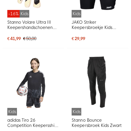
-16%
Kids
Kids
Stanno Volare Ultra III
JAKO Striker
Keepershandschoenen
Keepersbroekje Kids
Kids Zwart Grijs Geel Wit
Zwart
€ 41,99
€ 50,00
€ 29,99
Kids
Kids
adidas Tiro 26
Stanno Bounce
Competition Keepersshirt
Keepersbroek Kids Zwart
Lange Mouwen Kids