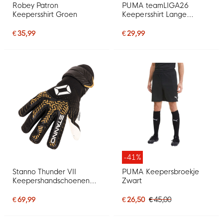
Robey Patron
PUMA teamLIGA26
Keepersshirt Groen
Keepersshirt Lange
Mouwen Kids Zwart Wit
€ 35,99
€ 29,99
-41%
Stanno Thunder VII
PUMA Keepersbroekje
Keepershandschoenen
Zwart
Zwart Goud Wit
€ 69,99
€ 26,50
€ 45,00