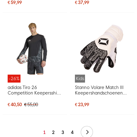
Mouwen Zwart Wit
€ 59,99
€ 37,99
-26%
Kids
adidas Tiro 26
Stanno Volare Match III
Competition Keepersshirt
Keepershandschoenen
Lange Mouwen Zwart
Kids Wit Zwart
€ 40,50
€ 55,00
€ 23,99
Volgende
1
2
3
4