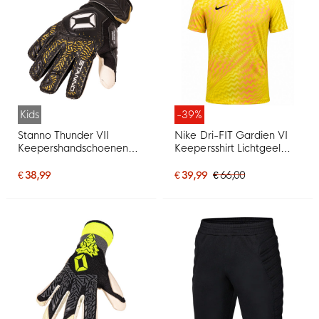
Kids
-39%
Stanno Thunder VII
Nike Dri-FIT Gardien VI
Keepershandschoenen
Keepersshirt Lichtgeel
Kids Zwart Goud Wit
Zwart
€ 38,99
€ 39,99
€ 66,00