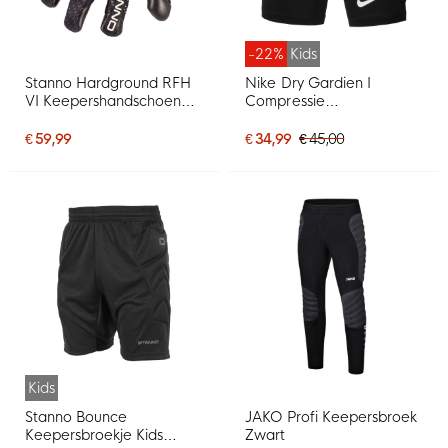
-22%
Kids
Stanno Hardground RFH
Nike Dry Gardien I
VI Keepershandschoenen
Compressie
Zwart Wit
Keepersbroekje Kids
Zwart
€ 59,99
€ 34,99
€ 45,00
Kids
Stanno Bounce
JAKO Profi Keepersbroek
Keepersbroekje Kids
Zwart