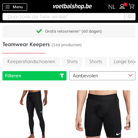
1
NL
Menu
Gratis retourneren* (60 dagen)
Teamwear Keepers
(166 producten)
Keepershandschoenen
Shirts
Shorts
Lange broe
Filteren