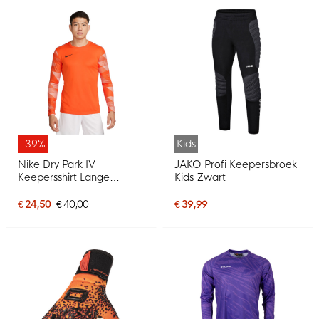
-39%
Kids
Nike Dry Park IV
JAKO Profi Keepersbroek
Keepersshirt Lange
Kids Zwart
Mouwen Oranje
€ 24,50
€ 40,00
€ 39,99