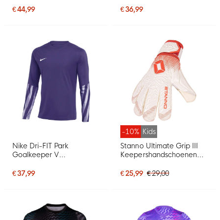
Zwart
€ 44,99
€ 36,99
-10%
Kids
Nike Dri-FIT Park
Stanno Ultimate Grip III
Goalkeeper V
Keepershandschoenen
Keepersshirt Lange
Kids Wit Rood
Mouwen Lichtpaars Wit
€ 37,99
€ 25,99
€ 29,00