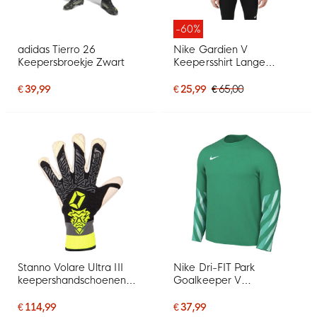
-60%
adidas Tierro 26
Nike Gardien V
Keepersbroekje Zwart
Keepersshirt Lange
Mouwen Zwart
Donkergrijs Wit
€ 39,99
€ 25,99
€ 65,00
Stanno Volare Ultra III
Nike Dri-FIT Park
keepershandschoenen
Goalkeeper V
zwart grijs neongeel wit
Keepersshirt Lange
Mouwen Lichtgroen Wit
€ 114,99
€ 37,99