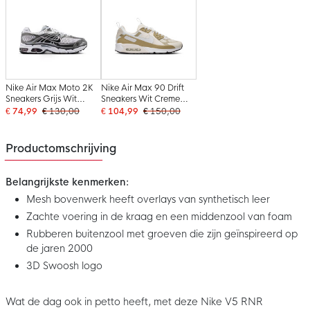
Nike Air Max Moto 2K
Nike Air Max 90 Drift
Sneakers Grijs Wit
Sneakers Wit Creme
Zilvergrijs Zwart
Beige
€ 74,99
€ 130,00
€ 104,99
€ 150,00
Productomschrijving
Belangrijkste kenmerken:
Mesh bovenwerk heeft overlays van synthetisch leer
Zachte voering in de kraag en een middenzool van foam
Rubberen buitenzool met groeven die zijn geïnspireerd op
de jaren 2000
3D Swoosh logo
Wat de dag ook in petto heeft, met deze Nike V5 RNR