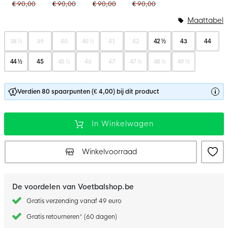
€ 90,00
€ 90,00
€ 90,00
€ 90,00
Maattabel
38 ½
39
40
40 ½
41
42
42 ½
43
44
44 ½
45
45 ½
46
47
47 ½
48 ½
49 ½
Verdien 80 spaarpunten (€ 4,00) bij dit product
In Winkelwagen
Winkelvoorraad
De voordelen van Voetbalshop.be
Gratis verzending vanaf 49 euro
Gratis retourneren* (60 dagen)