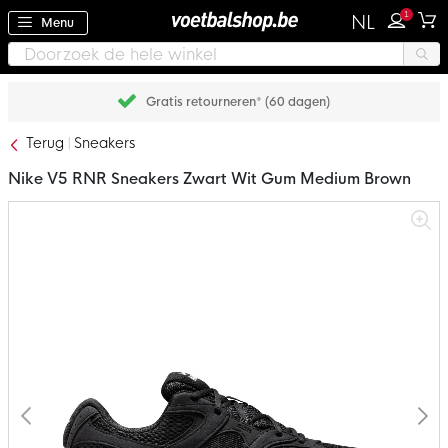
1
NL
Menu
Gratis retourneren* (60 dagen)
Terug
Sneakers
Nike V5 RNR Sneakers Zwart Wit Gum Medium Brown
Ga
naar
het
einde
van
de
afbeeldingen-
gallerij