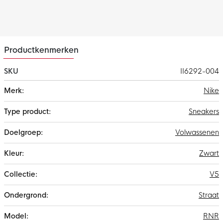
Productkenmerken
SKU
II6292-004
Meer
Nike
informatie
Sneakers
Volwassenen
Zwart
V5
Straat
RNR