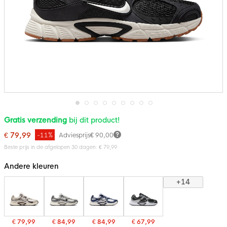
Ga
Gratis verzending
bij dit product!
naar
het
€ 79,99
-11%
Adviesprijs
€ 90,00
begin
van
Beste prijs in de afgelopen 30 dagen: € 79,99
de
afbeeldingen-
Andere kleuren
gallerij
+14
€ 79,99
€ 84,99
€ 84,99
€ 67,99