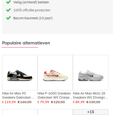
Veilig (achteraf) betalen
100% officiële producten
Becom Keurmerk (10 jaar!)
Populaire alternatieven
Nike Air Max 90
Nike P-6000 Sneakers
Nike Air Max Moto 2K
Sneakers Gebroken Wit
Gebroken Wit Oranje
Sneakers Wit Zilvergrijs
Zwart Zilvergrijs
Geel Zwart
Wit Zwart
€ 119,99
€ 160,00
€ 79,99
€ 120,00
€ 89,99
€ 130,00
+15