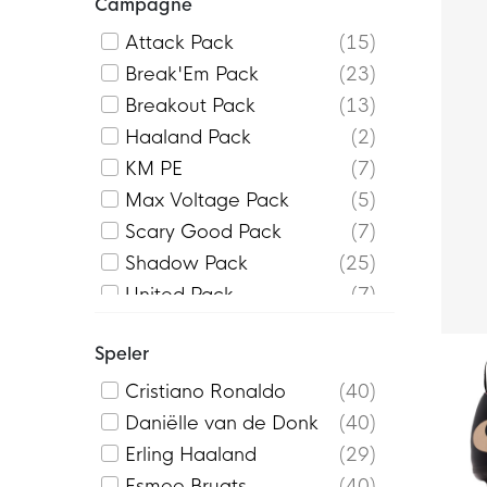
Campagne
Attack Pack
15
Break'Em Pack
23
Breakout Pack
13
Haaland Pack
2
KM PE
7
Max Voltage Pack
5
Scary Good Pack
7
Shadow Pack
25
United Pack
7
Vini PE
4
Speler
Cristiano Ronaldo
40
Daniëlle van de Donk
40
Erling Haaland
29
Esmee Brugts
40