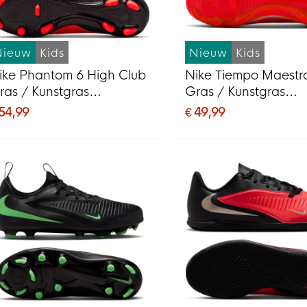
Nieuw
Kids
Nieuw
Kids
ike Phantom 6 High Club
Nike Tiempo Maestr
ras / Kunstgras
Gras / Kunstgras
oetbalschoenen (MG)
Voetbalschoenen (
 54,99
€ 49,99
ids Zwart Felrood Goud
Kids Wit Felrood Go