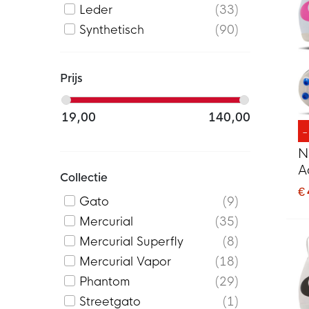
Leder
33
Synthetisch
90
Prijs
19,00
140,00
N
A
Collectie
V
€
Gato
9
K
Mercurial
35
Mercurial Superfly
8
Mercurial Vapor
18
Phantom
29
Streetgato
1