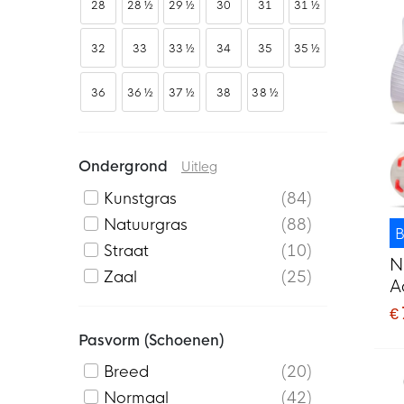
28
28 ½
29 ½
30
31
31 ½
32
33
33 ½
34
35
35 ½
36
36 ½
37 ½
38
38 ½
Ondergrond
Uitleg
Kunstgras
84
Natuurgras
88
B
Straat
10
N
Zaal
25
A
V
€
K
Pasvorm (schoenen)
Breed
20
Normaal
42