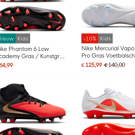
Nieuw
Kids
-10%
Kids
Nike Mercurial Vapo
ike Phantom 6 Low
Pro Gras Voetbalsc
cademy Gras / Kunstgras
(FG) Kids Felroze Wi
oetbalschoenen (MG)
€ 125,99
€ 140,00
 64,99
Zwart
ids Zwart Felrood Goud