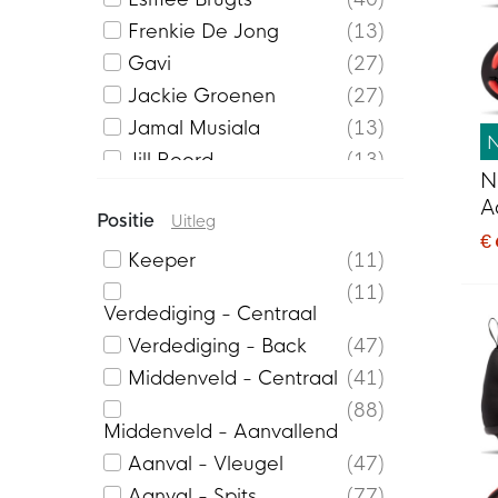
Frenkie De Jong
13
Gavi
27
Jackie Groenen
27
Jamal Musiala
13
Jill Roord
13
N
Jérémy Doku
40
A
Positie
Uitleg
Kevin de Bruyne
27
V
€
Kylian Mbappé
47
Keeper
11
K
Matthijs de Ligt
27
11
Verdediging - Centraal
Nathan Aké
27
Verdediging - Back
47
Vinícius Júnior
44
Middenveld - Centraal
41
Virgil van Dijk
7
88
Middenveld - Aanvallend
Aanval - Vleugel
47
Aanval - Spits
77