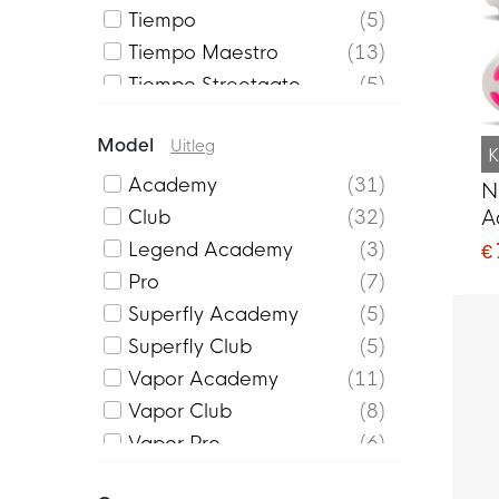
Tiempo
5
Tiempo Maestro
13
Tiempo Streetgato
5
Model
Uitleg
K
Academy
31
N
A
Club
32
V
Legend Academy
3
€
K
Pro
7
Superfly Academy
5
Superfly Club
5
Vapor Academy
11
Vapor Club
8
Vapor Pro
6