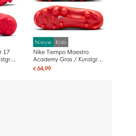
Nieuw
Kids
r 17
Nike Tiempo Maestro
nstgras
Academy Gras / Kunstgras
MG)
Voetbalschoenen (MG)
€ 64,99
 Goud
Kids Wit Felrood Goud