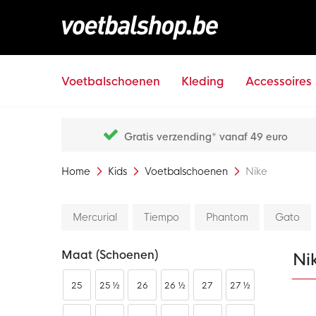
Voetbalschoenen
Kleding
Accessoires
Gratis verzending* vanaf 49 euro
Home
Kids
Voetbalschoenen
Nike
Mercurial
Tiempo
Phantom
Gato
Maat (schoenen)
Ni
25
25 ½
26
26 ½
27
27 ½