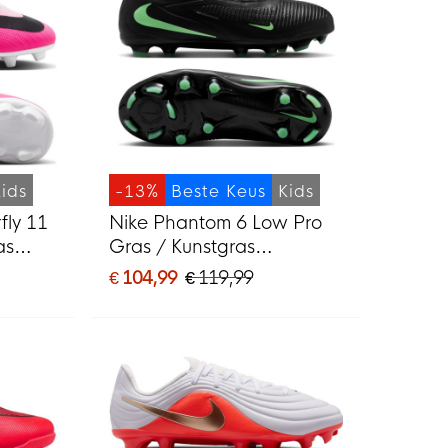
Kids
-13%
Beste Keus
Kids
fly 11
Nike Phantom 6 Low Pro
as
Gras / Kunstgras
MG)
Voetbalschoenen (MG)
€ 104,99
€ 119,99
rt
Kids Zwart Felgroen