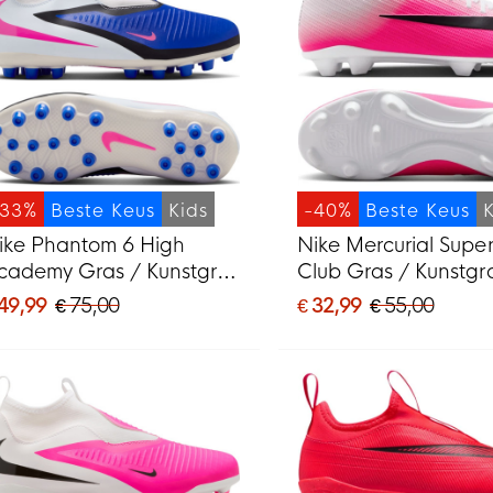
-33%
Beste Keus
Kids
-40%
Beste Keus
ike Phantom 6 High
Nike Mercurial Super
cademy Gras / Kunstgras
Club Gras / Kunstgr
oetbalschoenen (MG)
Voetbalschoenen (
 49,99
€ 75,00
€ 32,99
€ 55,00
ids Blauw Wit Felroze
Kids Felroze Wit Zwa