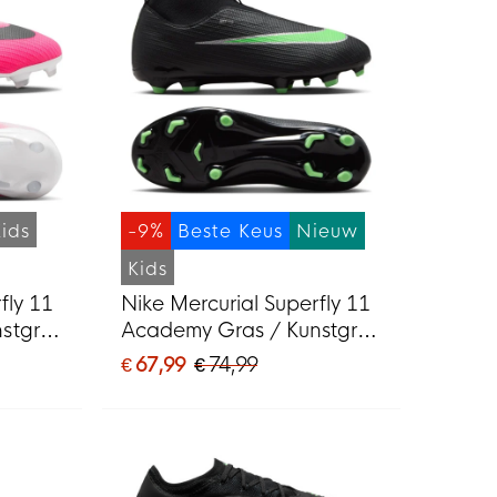
Kids
-9%
Beste Keus
Nieuw
Kids
fly 11
Nike Mercurial Superfly 11
stgras
Academy Gras / Kunstgras
MG)
Voetbalschoenen (MG)
€ 67,99
€ 74,99
rt
Kids Zwart Felgroen
Zilvergrijs