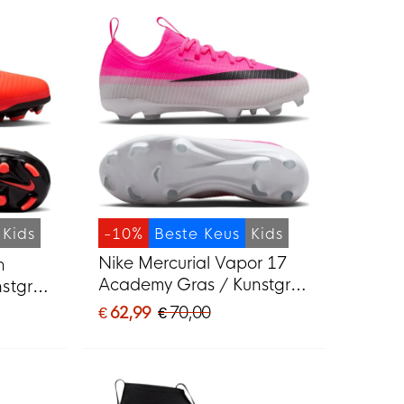
Kids
-10%
Beste Keus
Kids
Nike Mercurial Vapor 17
h
Academy Gras / Kunstgras
stgras
Voetbalschoenen (MG)
MG)
€ 62,99
€ 70,00
Kids Felroze Wit Zwart
 Goud