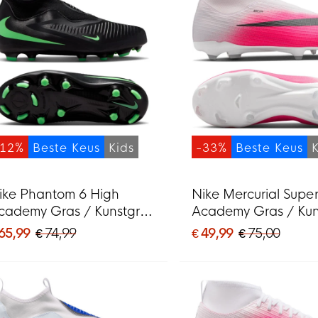
-12%
Beste Keus
Kids
-33%
Beste Keus
ike Phantom 6 High
Nike Mercurial Super
cademy Gras / Kunstgras
Academy Gras / Kun
oetbalschoenen (MG)
Voetbalschoenen (
 65,99
€ 74,99
€ 49,99
€ 75,00
ids Zwart Felgroen
Kids Felroze Wit Zwa