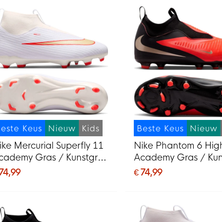
este Keus
Nieuw
Kids
Beste Keus
Nieuw
ike Mercurial Superfly 11
Nike Phantom 6 Hig
cademy Gras / Kunstgras
Academy Gras / Kun
oetbalschoenen (MG)
Voetbalschoenen (
 74,99
€ 74,99
ids Wit Felrood Goud
Kids Zwart Felrood