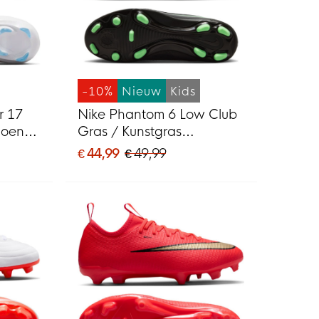
-10%
Nieuw
Kids
r 17
Nike Phantom 6 Low Club
hoenen
Gras / Kunstgras
t
Voetbalschoenen (MG)
€ 44,99
€ 49,99
Kids Zwart Felgroen