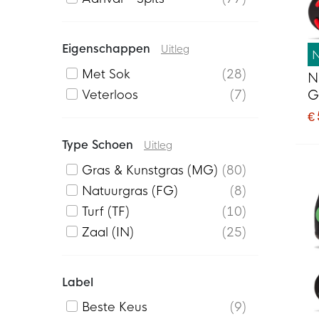
Eigenschappen
Uitleg
Met Sok
28
N
G
Veterloos
7
V
€
K
Type Schoen
Uitleg
Gras & Kunstgras (MG)
80
Natuurgras (FG)
8
Turf (TF)
10
Zaal (IN)
25
Label
Beste Keus
9