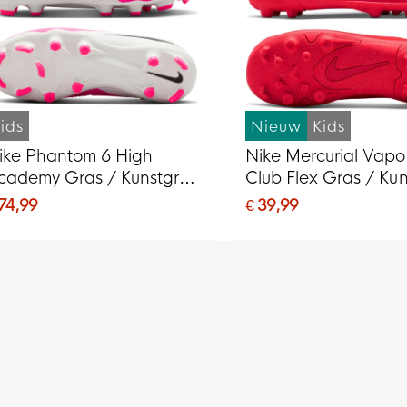
ids
Nieuw
Kids
ike Phantom 6 High
Nike Mercurial Vapo
cademy Gras / Kunstgras
Club Flex Gras / Ku
oetbalschoenen (MG)
Voetbalschoenen (
 74,99
€ 39,99
ids Wit Felroze Zwart
Kids Felrood Zwart