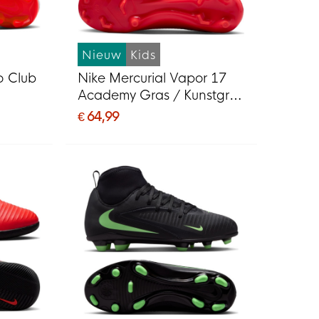
Nieuw
Kids
o Club
Nike Mercurial Vapor 17
Academy Gras / Kunstgras
MG)
Voetbalschoenen (MG)
€ 64,99
ud
Kids Felrood Zwart Goud