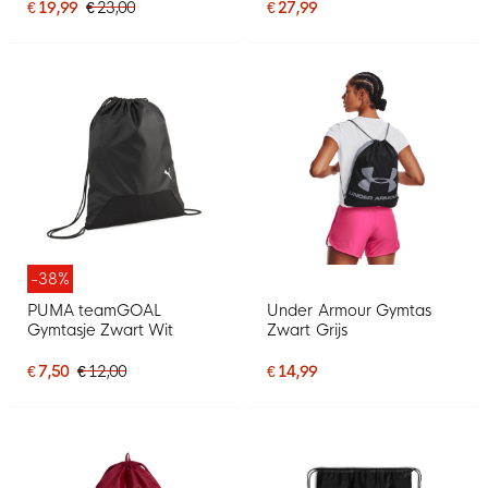
Geel Rood
€ 19,99
€ 23,00
€ 27,99
-38%
PUMA teamGOAL
Under Armour Gymtas
Gymtasje Zwart Wit
Zwart Grijs
€ 7,50
€ 12,00
€ 14,99