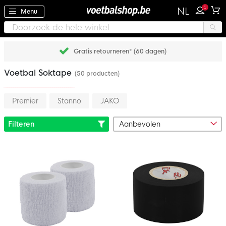
1
NL
Menu
Achteraf betalen met Klarna
Voetbal Soktape
(50 producten)
Premier
Stanno
JAKO
Filteren