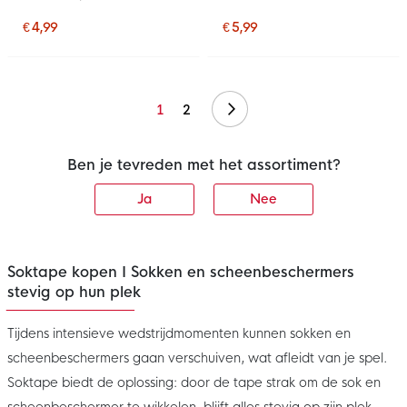
Turquoise Groen
€ 4,99
€ 5,99
Volgende
1
2
Ben je tevreden met het assortiment?
Ja
Nee
Soktape kopen I Sokken en scheenbeschermers
stevig op hun plek
Tijdens intensieve wedstrijdmomenten kunnen sokken en
scheenbeschermers gaan verschuiven, wat afleidt van je spel.
Soktape biedt de oplossing: door de tape strak om de sok en
scheenbeschermer te wikkelen, blijft alles stevig op zijn plek,