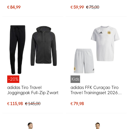
2028 Blauw Goud
Donkerblauw Zwart
€ 84,99
€ 59,99
€ 75,00
-20%
Kids
adidas Tiro Travel
adidas FFK Curaçao Tiro
Joggingpak Full-Zip Zwart
Travel Trainingsset 2026-
2028 Kids Grijs
€ 115,98
€ 145,00
€ 79,98