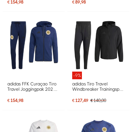
Donkerblauw Goud
€ 154,98
€ 89,98
-9%
adidas FFK Curaçao Tiro
adidas Tiro Travel
Travel Joggingpak 2026-
Windbreaker Trainingspak
2028 Donkerblauw
Zwart
€ 154,98
€ 127,49
€ 140,00