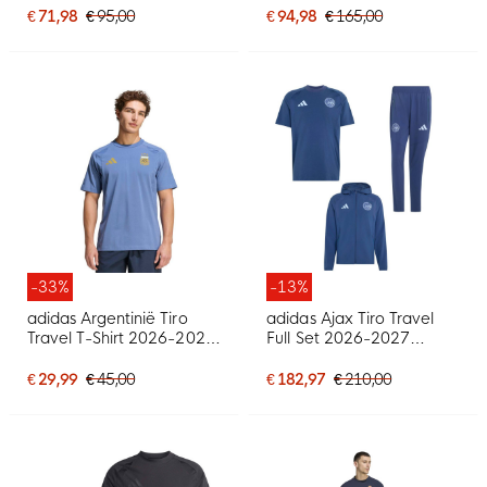
Geel Rood
€ 71,98
€ 95,00
€ 94,98
€ 165,00
-33%
-13%
adidas Argentinië Tiro
adidas Ajax Tiro Travel
Travel T-Shirt 2026-2028
Full Set 2026-2027
Blauw Goud
Donkerblauw Lichtblauw
€ 29,99
€ 45,00
€ 182,97
€ 210,00