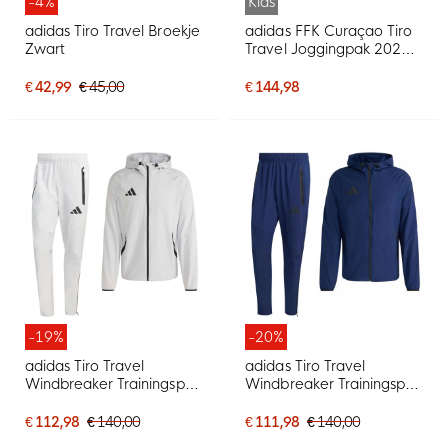
-4%
Kids
adidas Tiro Travel Broekje
adidas FFK Curaçao Tiro
Zwart
Travel Joggingpak 2026-
2028 Kids Grijs
€ 42,99
€ 45,00
€ 144,98
-19%
-20%
adidas Tiro Travel
adidas Tiro Travel
Windbreaker Trainingspak
Windbreaker Trainingspak
Grijs Zwart
Donkerblauw Zwart
€ 112,98
€ 140,00
€ 111,98
€ 140,00