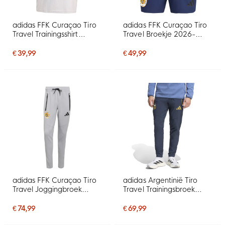
adidas FFK Curaçao Tiro
adidas FFK Curaçao Tiro
Travel Trainingsshirt
Travel Broekje 2026-
2026-2028 Grijs
2028 Donkerblauw
€ 39,99
€ 49,99
adidas FFK Curaçao Tiro
adidas Argentinië Tiro
Travel Joggingbroek
Travel Trainingsbroek
2026-2028 Grijs
2026-2028 Donkerblauw
Goud
€ 74,99
€ 69,99