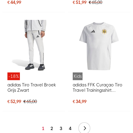
€ 44,99
€ 51,99
€ 65,00
-18%
Kids
adidas Tiro Travel Broek
adidas FFK Curaçao Tiro
Grijs Zwart
Travel Trainingsshirt
2026-2028 Kids Grijs
€ 52,99
€ 65,00
€ 34,99
Volgende
1
2
3
4