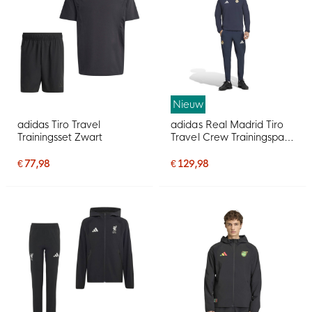
Nieuw
adidas Tiro Travel
adidas Real Madrid Tiro
Trainingsset Zwart
Travel Crew Trainingspak
2026-2027 Donkerblauw
Wit
€ 77,98
€ 129,98