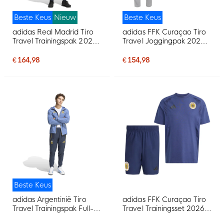
Beste Keus
Nieuw
Beste Keus
adidas Real Madrid Tiro
adidas FFK Curaçao Tiro
Travel Trainingspak 2026-
Travel Joggingpak 2026-
2027 Donkerblauw Wit
2028 Grijs
€ 164,98
€ 154,98
Beste Keus
adidas Argentinië Tiro
adidas FFK Curaçao Tiro
Travel Trainingspak Full-
Travel Trainingsset 2026-
Zip 2026-2028 Blauw
2028 Donkerblauw