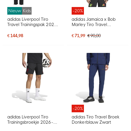
Nieuw
Kids
-20%
adidas Liverpool Tiro
adidas Jamaica x Bob
Travel Trainingspak 2026-
Marley Tiro Travel
2027 Kids Zwart Wit
Trainingsjack 2026-2028
Zwart Groen Geel Rood
€ 144,98
€ 71,99
€ 90,00
-20%
adidas Liverpool Tiro
adidas Tiro Travel Broek
Trainingsbroekje 2026-
Donkerblauw Zwart
2027 Zwart Wit Rood