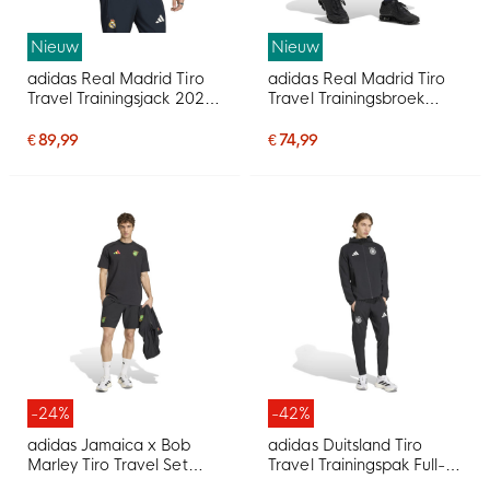
Nieuw
Nieuw
adidas Real Madrid Tiro
adidas Real Madrid Tiro
Travel Trainingsjack 2026-
Travel Trainingsbroek
2027 Donkerblauw Wit
2026-2027 Donkerblauw
Wit
€ 89,99
€ 74,99
-24%
-42%
adidas Jamaica x Bob
adidas Duitsland Tiro
Marley Tiro Travel Set
Travel Trainingspak Full-
2026-2028 Zwart Groen
Zip 2026-2028 Zwart Wit