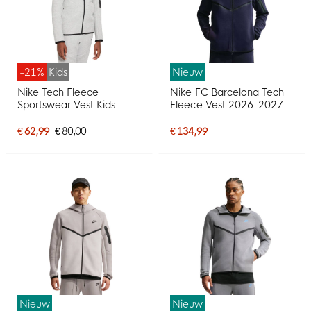
-21%
Kids
Nieuw
Nike Tech Fleece
Nike FC Barcelona Tech
Sportswear Vest Kids
Fleece Vest 2026-2027
Lichtgrijs Zwart
Donkerblauw Zwart Geel
Roze
€ 62,99
€ 80,00
€ 134,99
Nieuw
Nieuw