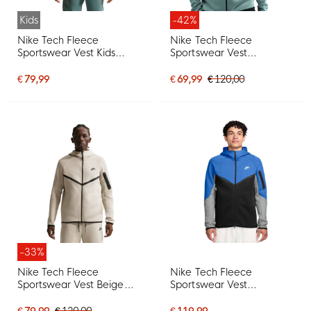
Kids
-42%
Nike Tech Fleece
Nike Tech Fleece
Sportswear Vest Kids
Sportswear Vest
Blauwgroen Zwart
Lichtgroen Zwart
€ 79,99
€ 69,99
€ 120,00
-33%
Nike Tech Fleece
Nike Tech Fleece
Sportswear Vest Beige
Sportswear Vest
Zwart
Donkerblauw Zwart Grijs
Wit
€ 79,99
€ 120,00
€ 119,99