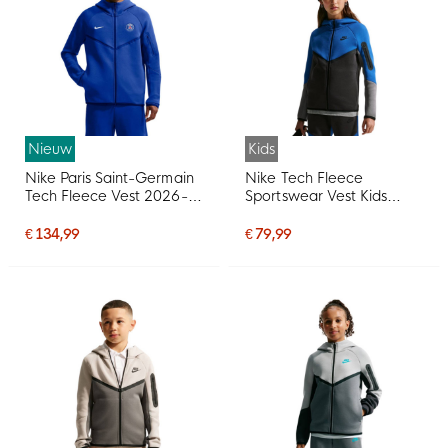
Nieuw
Kids
Nike Paris Saint-Germain
Nike Tech Fleece
Tech Fleece Vest 2026-
Sportswear Vest Kids
2027 Donkerblauw Wit
Donkerblauw Donkergrijs
Zwart
€ 134,99
€ 79,99