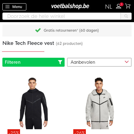
1
NL
Menu
Achteraf betalen met Klarna
Nike Tech Fleece vest
(62 producten)
Filteren
-25%
-26%