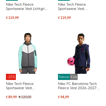
Nike Tech Fleece
Nike Tech Fleece
Sportswear Vest Lichtgrijs
Sportswear Vest
Beige Zwart
Donkergrijs Blauw Zwart
€ 119,99
€ 119,99
-25%
Nieuw
Kids
Nike Tech Fleece
Nike FC Barcelona Tech
Sportswear Vest
Fleece Vest 2026-2027
Donkergrijs Turquoise Wit
Kids Donkerblauw Zwart
Geel Roze
€ 89,99
€ 120,00
€ 94,99