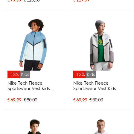
-13%
Kids
-13%
Kids
Nike Tech Fleece
Nike Tech Fleece
Sportswear Vest Kids
Sportswear Vest Kids
Blauw Lichtblauw Zwart
Lichtgrijs Donkergrijs
Donkerblauw
€ 69,99
€ 80,00
€ 69,99
€ 80,00