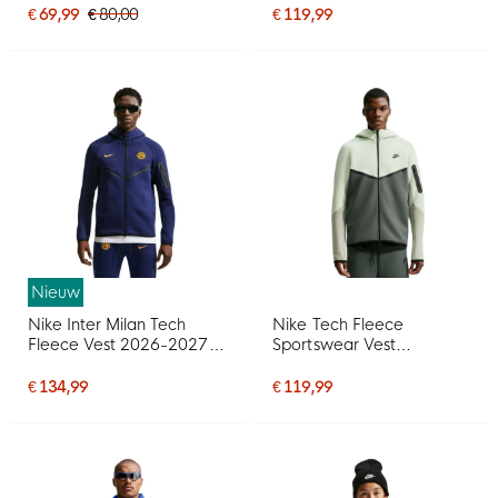
€ 69,99
€ 80,00
€ 119,99
Nieuw
Nike Inter Milan Tech
Nike Tech Fleece
Fleece Vest 2026-2027
Sportswear Vest
Donkerblauw Zwart
Mintgroen Donkergroen
Goudgeel
Zwart
€ 134,99
€ 119,99