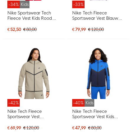
-34%
Kids
-33%
Nike Sportswear Tech
Nike Tech Fleece
Fleece Vest Kids Rood
Sportswear Vest Blauw
Zwart
Zwart
€ 52,50
€ 80,00
€ 79,99
€ 120,00
-42%
-40%
Kids
Nike Tech Fleece
Nike Tech Fleece
Sportswear Vest
Sportswear Vest Kids
Olijfgroen Zwart
Blauw Donkerblauw
Zwart
€ 69,99
€ 120,00
€ 47,99
€ 80,00