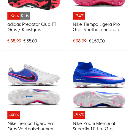
-35%
Kids
-34%
adidas Predator Club FT
Nike Tiempo Ligera Pro
Gras / Kunstgras
Gras Voetbalschoenen
Voetbalschoenen (MG)
(FG) Felroze Zwart
Kids Zwart Wit Rood
€ 35,99
€ 55,00
€ 98,99
€ 150,00
-40%
-55%
Nike Tiempo Ligera Pro
Nike Zoom Mercurial
Gras Voetbalschoenen
Superfly 10 Pro Gras