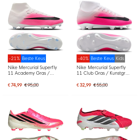
-21%
Beste Keus
-40%
Beste Keus
Kids
Nike Mercurial Superfly
Nike Mercurial Superfly
11 Academy Gras /
11 Club Gras / Kunstgras
Kunstgras
Voetbalschoenen (MG)
Voetbalschoenen (MG)
Kids Felroze Wit Zwart
€ 74,99
€ 95,00
€ 32,99
€ 55,00
Felroze Wit Zwart