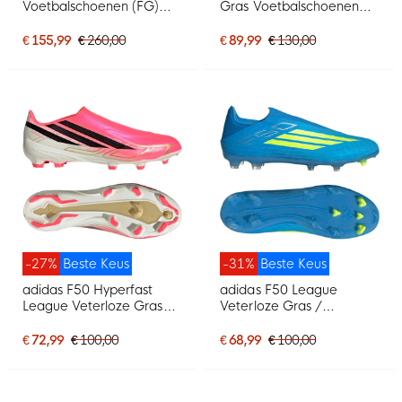
Voetbalschoenen (FG)
Gras Voetbalschoenen
Zwart Rood Donkergrijs
(FG) Kids Zwart Wit Rood
€ 155,99
€ 260,00
€ 89,99
€ 130,00
-27%
Beste Keus
-31%
Beste Keus
adidas F50 Hyperfast
adidas F50 League
League Veterloze Gras
Veterloze Gras /
Voetbalschoenen (FG)
Kunstgras
Felroze Zwart Goud Wit
Voetbalschoenen (MG)
€ 72,99
€ 100,00
€ 68,99
€ 100,00
Blauw Neongeel