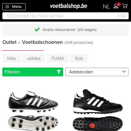
1
NL
Menu
Gratis retourneren* (60 dagen)
Outlet - Voetbalschoenen
(598 producten)
Nike
adidas
PUMA
Kids
Filteren