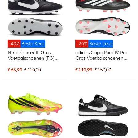
-40%
Beste Keus
-20%
Beste Keus
Nike Premier III Gras
adidas Copa Pure IV Pro
Voetbalschoenen (FG)
Gras Voetbalschoenen
Zwart Wit Zwart
(FG) Zwart Wit Rood
€ 65,99
€ 110,00
€ 119,99
€ 150,00