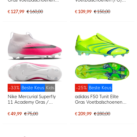
(FG) Felroze Zilvergrijs
Blauw Neongeel
Zwart Goud
€ 127,99
€ 160,00
€ 109,99
€ 150,00
-33%
Beste Keus
Kids
-25%
Beste Keus
Nike Mercurial Superfly
adidas F50 Tunit Elite
11 Academy Gras /
Gras Voetbalschoenen
Kunstgras
(FG) Lucid Lemon Blauw
Voetbalschoenen (MG)
€ 49,99
€ 75,00
€ 209,99
€ 280,00
Kids Felroze Wit Zwart