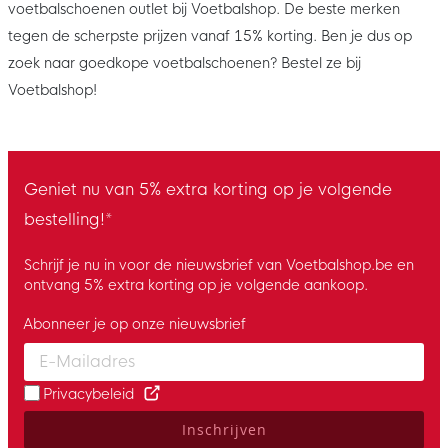
voetbalschoenen outlet bij Voetbalshop. De beste merken
tegen de scherpste prijzen vanaf 15% korting. Ben je dus op
zoek naar goedkope voetbalschoenen? Bestel ze bij
Voetbalshop!
Geniet nu van 5% extra korting op je volgende
bestelling!*
Schrijf je nu in voor de nieuwsbrief van Voetbalshop.be en
ontvang 5% extra korting op je volgende aankoop.
Abonneer je op onze nieuwsbrief
Enter your email and accept the privacy policy to subscribe to 
Privacybeleid
Inschrijven