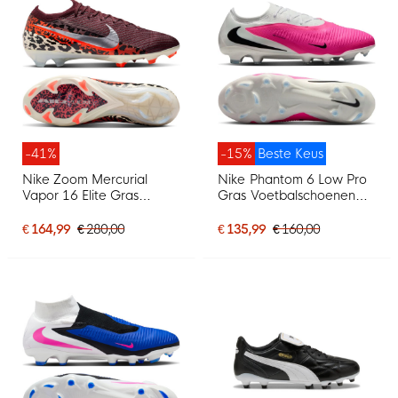
-41%
-15%
Beste Keus
Nike Zoom Mercurial
Nike Phantom 6 Low Pro
Vapor 16 Elite Gras
Gras Voetbalschoenen
Voetbalschoenen (FG)
(FG) Wit Felroze Zwart
Bordeauxrood Zilver
€ 164,99
€ 280,00
€ 135,99
€ 160,00
Oranje