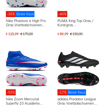
-35%
Beste Keus
-40%
Nike Phantom 6 High Pro
PUMA King Top Gras /
Gras Voetbalschoenen
Kunstgras
(FG) Blauw Wit Felroze
Voetbalschoenen (MG)
Zwart Goud Wit
€ 110,99
€ 170,00
€ 89,99
€ 150,00
-53%
-17%
Beste Keus
Nike Zoom Mercurial
adidas Predator League
Superfly 10 Academy
Gras Voetbalschoenen