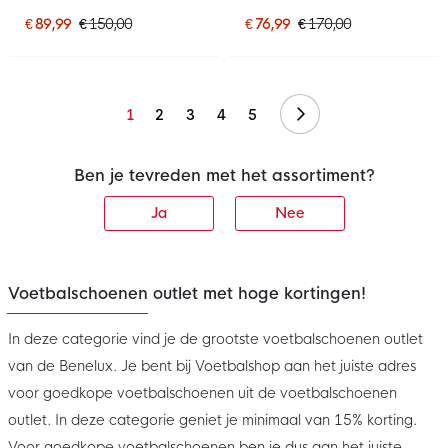
(FG) Wit Blauw Felroze
Voetbalschoenen (FG)
Blauw Wit Felroze
€ 89,99
€ 150,00
€ 76,99
€ 170,00
Volgende
1
2
3
4
5
Ben je tevreden met het assortiment?
Ja
Nee
Voetbalschoenen outlet met hoge kortingen!
In deze categorie vind je de grootste voetbalschoenen outlet
van de Benelux. Je bent bij Voetbalshop aan het juiste adres
voor goedkope voetbalschoenen uit de voetbalschoenen
outlet. In deze categorie geniet je minimaal van 15% korting.
Voor goedkope voetbalschoenen ben je dus aan het juiste