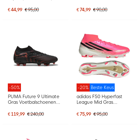
Gras / Kunstgras
(FG) Zwart Wit Rood
Voetbalschoenen (MG)
€ 44,99
€ 95,00
€ 74,99
€ 90,00
Blauw Wit Felroze
-50%
-20%
Beste Keus
PUMA Future 9 Ultimate
adidas F50 Hyperfast
Gras Voetbalschoenen
League Mid Gras
(FG) Zwart Rood
Voetbalschoenen (FG)
Felroze Zwart Goud Wit
€ 119,99
€ 240,00
€ 75,99
€ 95,00