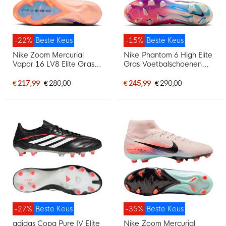
-22%
Beste Keus
-15%
Beste Keus
Nike Zoom Mercurial
Nike Phantom 6 High Elite
Vapor 16 LV8 Elite Gras
Gras Voetbalschoenen
Voetbalschoenen (FG)
(FG) Wit Felroze Zwart
Zalmroze Donkerblauw
€ 217,99
€ 280,00
€ 245,99
€ 290,00
Paars
-27%
Beste Keus
-35%
Beste Keus
adidas Copa Pure IV Elite
Nike Zoom Mercurial