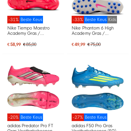
-31%
Beste Keus
-33%
Beste Keus
Kids
Nike Tiempo Maestro
Nike Phantom 6 High
Academy Gras /
Academy Gras /
Kunstgras
Kunstgras
Voetbalschoenen (MG)
Voetbalschoenen (MG)
€ 58,99
€ 85,00
€ 49,99
€ 75,00
Felroze Zwart
Kids Blauw Wit Felroze
-20%
Beste Keus
-27%
Beste Keus
adidas Predator Pro FT
adidas F50 Pro Gras
Gras Voetbalschoenen
Voetbalschoenen (FG)