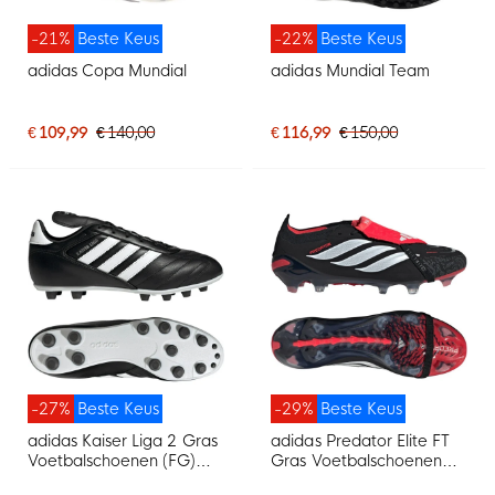
-21%
Beste Keus
-22%
Beste Keus
adidas Copa Mundial
adidas Mundial Team
€ 109,99
€ 140,00
€ 116,99
€ 150,00
-27%
Beste Keus
-29%
Beste Keus
adidas Kaiser Liga 2 Gras
adidas Predator Elite FT
Voetbalschoenen (FG)
Gras Voetbalschoenen
Zwart Wit
(FG) Zwart Wit Rood