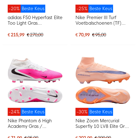
-20%
Beste Keus
-25%
Beste Keus
adidas F50 Hyperfast Elite
Nike Premier III Turf
Too Light Gras
Voetbalschoenen (TF)
Voetbalschoenen (FG)
Zwart Wit Zwart
Neongeel Zwart Roze
€ 215,99
€ 270,00
€ 70,99
€ 95,00
-24%
Beste Keus
-30%
Beste Keus
Nike Phantom 6 High
Nike Zoom Mercurial
Academy Gras /
Superfly 10 LV8 Elite Gras
Kunstgras
Voetbalschoenen (FG)
Voetbalschoenen (MG)
Zalmroze Donkerblauw
€ 71,99
€ 95,00
€ 202,99
€ 290,00