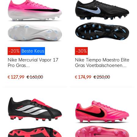
-20%
Beste Keus
-30%
Nike Mercurial Vapor 17
Nike Tiempo Maestro Elite
Pro Gras
Gras Voetbalschoenen
Voetbalschoenen (FG)
(FG) Zwart Lichtblauw
Felroze Wit Zwart
€ 127,99
€ 160,00
€ 174,99
€ 250,00