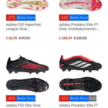
-27%
Beste Keus
-34%
Beste Keus
adidas F50 Hyperfast
adidas Predator Elite FT
League Gras
Gras Voetbalschoenen
Voetbalschoenen (FG)
(FG) Rood Wit Zwart
Felroze Zwart Goud Wit
€ 65,99
€ 90,00
€ 184,99
€ 280,00
-40%
Beste Keus
-31%
Beste Keus
Kids
adidas F50 Elite Gras
adidas Predator Elite FT