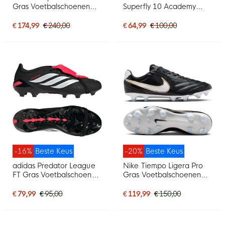
Gras Voetbalschoenen
Superfly 10 Academy
(FG) Zwart Wit Rood
Gras / Kunstgras
Voetbalschoenen (MG)
€ 174,99
€ 240,00
€ 64,99
€ 100,00
Roze Blauw Turquoise
-16%
Beste Keus
-20%
Beste Keus
adidas Predator League
Nike Tiempo Ligera Pro
FT Gras Voetbalschoenen
Gras Voetbalschoenen
(FG) Zwart Wit Rood
(FG) Zwart Wit Goud
€ 79,99
€ 95,00
€ 119,99
€ 150,00