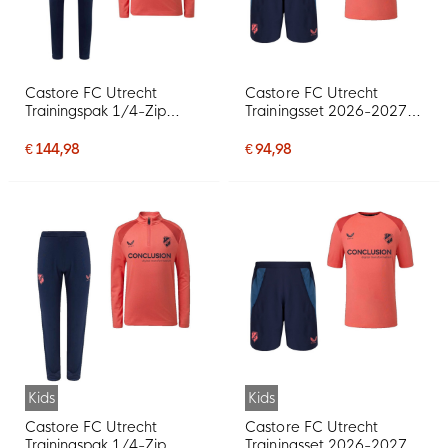
Castore FC Utrecht
Castore FC Utrecht
Trainingspak 1/4-Zip
Trainingsset 2026-2027
2026-2027 Lichtrood
Lichtrood Donkerblauw
Donkerblauw
Blauw
€ 144,98
€ 94,98
Kids
Kids
Castore FC Utrecht
Castore FC Utrecht
Trainingspak 1/4-Zip
Trainingsset 2026-2027