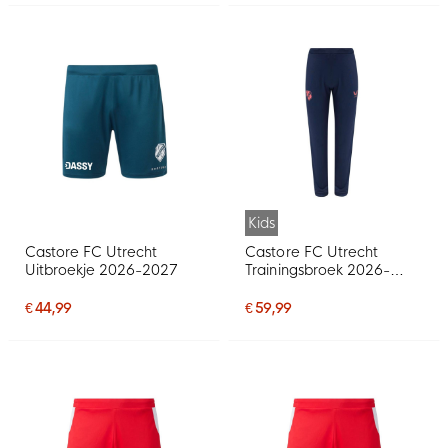
Kids
Castore FC Utrecht
Castore FC Utrecht
Uitbroekje 2026-2027
Trainingsbroek 2026-
2027 Kids Donkerblauw
Blauw
€ 44,99
€ 59,99