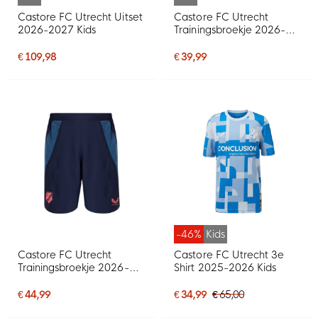
Castore FC Utrecht Uitset
Castore FC Utrecht
2026-2027 Kids
Trainingsbroekje 2026-
2027 Kids Donkerblauw
Blauw
€ 109,98
€ 39,99
-46%
Kids
Castore FC Utrecht
Castore FC Utrecht 3e
Trainingsbroekje 2026-
Shirt 2025-2026 Kids
2027 Donkerblauw Blauw
€ 44,99
€ 34,99
€ 65,00