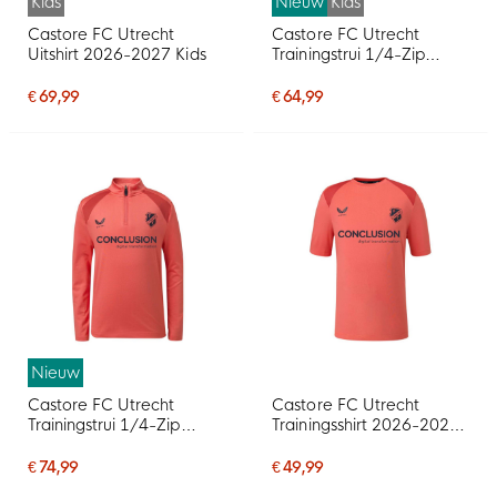
Kids
Nieuw
Kids
Castore FC Utrecht
Castore FC Utrecht
Uitshirt 2026-2027 Kids
Trainingstrui 1/4-Zip
2026-2027 Kids Lichtrood
Donkerrood
€ 69,99
€ 64,99
Nieuw
Castore FC Utrecht
Castore FC Utrecht
Trainingstrui 1/4-Zip
Trainingsshirt 2026-2027
2026-2027 Lichtrood
Lichtrood Donkerrood
Donkerrood
€ 74,99
€ 49,99