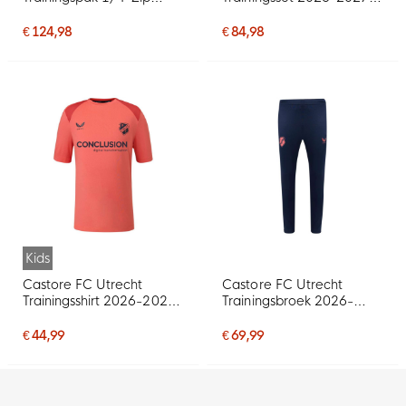
2026-2027 Kids Lichtrood
Kids Lichtrood
Donkerblauw
Donkerblauw Blauw
€ 124,98
€ 84,98
Kids
Castore FC Utrecht
Castore FC Utrecht
Trainingsshirt 2026-2027
Trainingsbroek 2026-
Kids Lichtrood
2027 Donkerblauw Blauw
Donkerrood
€ 44,99
€ 69,99