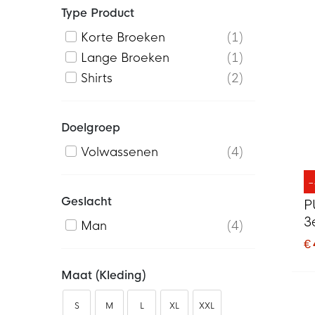
Type Product
Korte Broeken
1
Lange Broeken
1
Shirts
2
Doelgroep
Volwassenen
4
Geslacht
P
3
Man
4
€
Maat (kleding)
S
M
L
XL
XXL