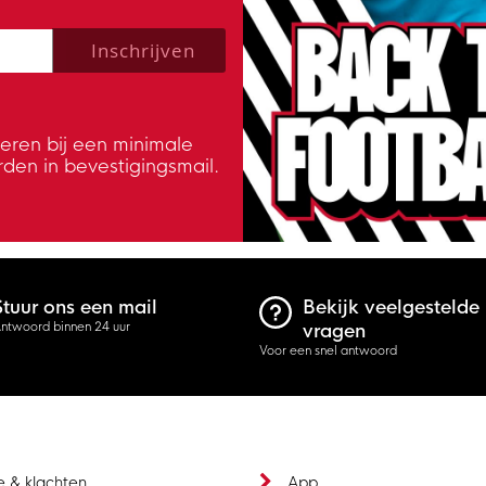
 policy to subscribe to our newsletter.
Inschrijven
veren bij een minimale
rden in bevestigingsmail.
Stuur ons een mail
Bekijk veelgestelde
ntwoord binnen 24 uur
vragen
Voor een snel antwoord
e & klachten
App