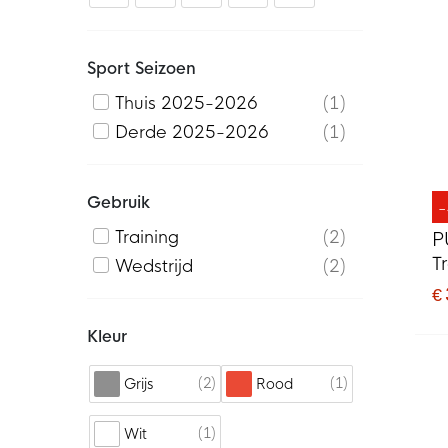
Sport Seizoen
Thuis 2025-2026
1
Derde 2025-2026
1
Gebruik
Training
2
P
T
Wedstrijd
2
D
€
Kleur
2
1
Grijs
Rood
1
Wit