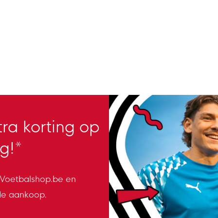
ra korting op
g!*
n Voetbalshop.be en
de aankoop.