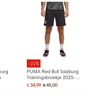
-22%
burg
PUMA Red Bull Salzburg
6
Trainingsbroekje 2025-
2026 Donkergrijs Zwart
€ 34,99
€ 45,00
Rood