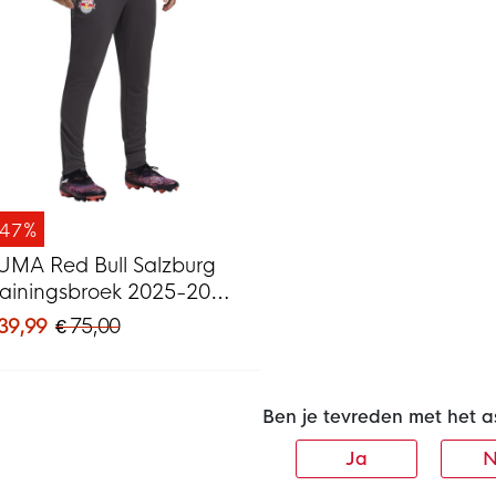
-47%
UMA Red Bull Salzburg
rainingsbroek 2025-2026
onkergrijs Zwart Rood
 39,99
€ 75,00
Ben je tevreden met het a
Ja
N