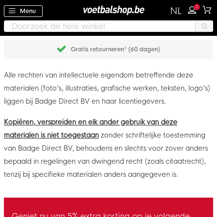
1
NL
Menu
Gratis retourneren* (60 dagen)
Alle rechten van intellectuele eigendom betreffende deze
materialen (foto's, illustraties, grafische werken, teksten, logo's)
liggen bij Badge Direct BV en haar licentiegevers.
Kopiëren, verspreiden en elk ander gebruik van deze
materialen is niet toegestaan
zonder schriftelijke toestemming
van Badge Direct BV, behoudens en slechts voor zover anders
bepaald in regelingen van dwingend recht (zoals citaatrecht),
tenzij bij specifieke materialen anders aangegeven is.
Geniet nu van 5% extra korting op je volgende