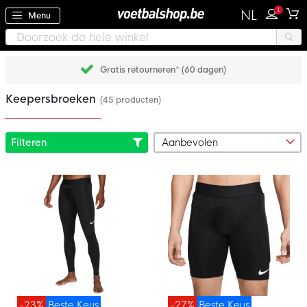
1
NL
Menu
Gratis retourneren* (60 dagen)
Keepersbroeken
(45 producten)
Filteren
-23%
Beste Keus
-27%
Beste Keus