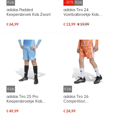
Kids
-30%
Kids
adidas Padded
adidas Tiro 24
Keepersbroek Kids Zwart
Voetbalbroekje Kids
Groen Zwart
€ 64,99
€ 13,99
€ 19,99
Kids
Kids
adidas Tiro 25 Pro
adidas Tiro 26
Keepersbroekje Kids
Competition
Lichtblauw
Keepersbroekje Kids
Oranje
€ 49,99
€ 24,99