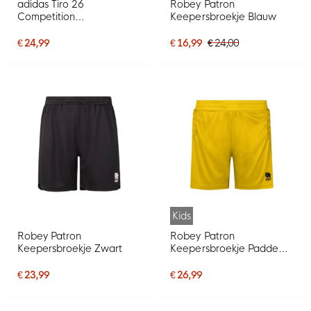
adidas Tiro 26
Robey Patron
Competition
Keepersbroekje Blauw
Keepersbroekje Kids
Zwart
€ 24,99
€ 16,99
€ 24,00
Kids
Robey Patron
Robey Patron
Keepersbroekje Zwart
Keepersbroekje Padded
Kids Geel
€ 23,99
€ 26,99