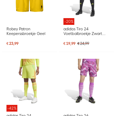
-20%
Robey Patron
adidas Tiro 24
Keeperssbroekje Geel
Voetbalbroekje Zwart
Lichtgroen Oranje
€ 23,99
€ 19,99
€ 24,99
-42%
adidas Tiro 24
adidas Tiro 26