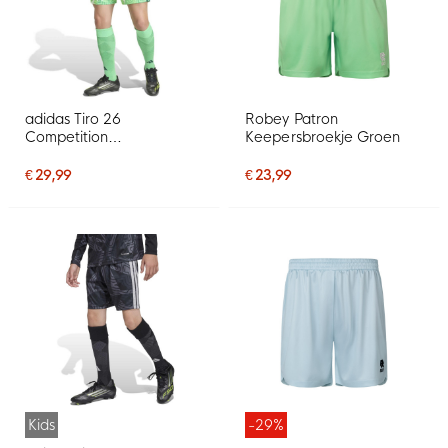
adidas Tiro 26
Robey Patron
Competition
Keepersbroekje Groen
Keepersbroekje
Lichtgroen
€ 29,99
€ 23,99
Kids
-29%