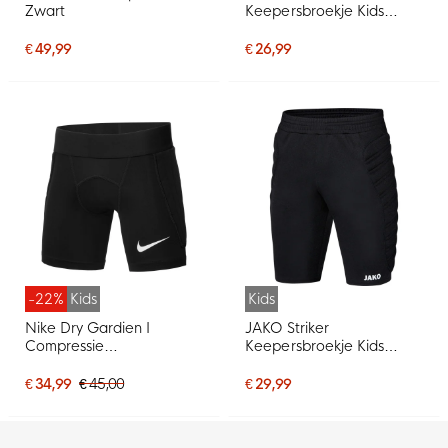
Zwart
Keepersbroekje Kids
Zwart
€ 49,99
€ 26,99
-22%
Kids
Kids
Nike Dry Gardien I
JAKO Striker
Compressie
Keepersbroekje Kids
Keepersbroekje Kids
Zwart
Zwart
€ 34,99
€ 45,00
€ 29,99