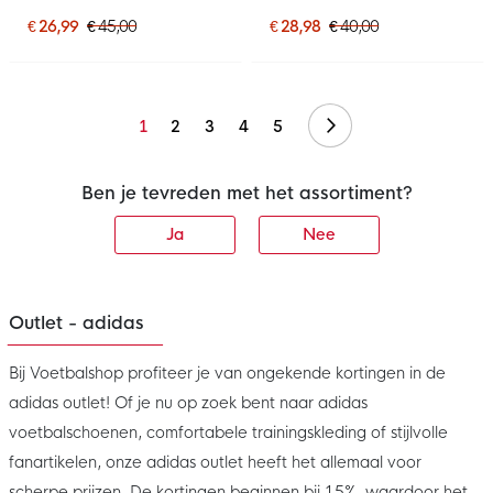
Medium Zwart Wit
Wit
€ 26,99
€ 45,00
€ 28,98
€ 40,00
Volgende
1
2
3
4
5
Ben je tevreden met het assortiment?
Ja
Nee
Outlet - adidas
Bij Voetbalshop profiteer je van ongekende kortingen in de
adidas outlet! Of je nu op zoek bent naar adidas
voetbalschoenen, comfortabele trainingskleding of stijlvolle
fanartikelen, onze adidas outlet heeft het allemaal voor
scherpe prijzen. De kortingen beginnen bij 15%, waardoor het