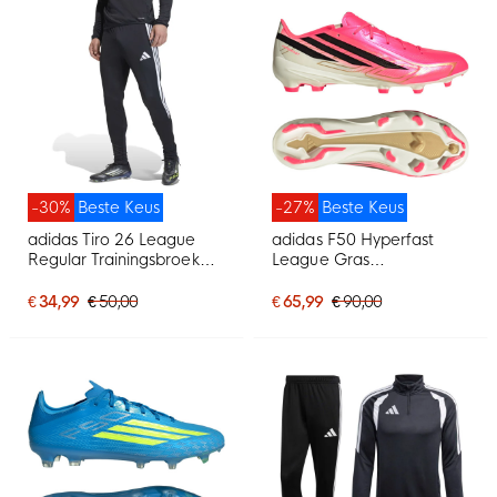
-30%
Beste Keus
-27%
Beste Keus
adidas Tiro 26 League
adidas F50 Hyperfast
Regular Trainingsbroek
League Gras
Zwart Wit
Voetbalschoenen (FG)
Felroze Zwart Goud Wit
€ 34,99
€ 50,00
€ 65,99
€ 90,00