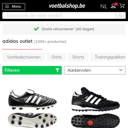
1
NL
Menu
Gratis retourneren* (60 dagen)
adidas outlet
(1000+ producten)
Voetbalschoenen
Shirts
Shorts
Trainingspakken
Filteren