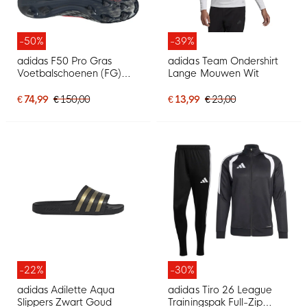
-50%
-39%
adidas F50 Pro Gras
adidas Team Ondershirt
Voetbalschoenen (FG)
Lange Mouwen Wit
Zwart Rood Donkergrijs
€ 74,99
€ 150,00
€ 13,99
€ 23,00
-22%
-30%
adidas Adilette Aqua
adidas Tiro 26 League
Slippers Zwart Goud
Trainingspak Full-Zip