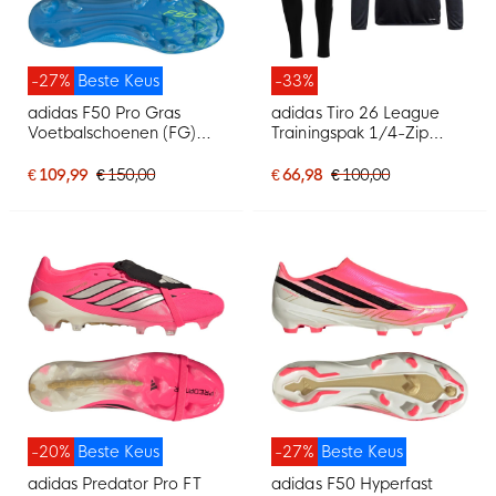
-27%
Beste Keus
-33%
adidas F50 Pro Gras
adidas Tiro 26 League
Voetbalschoenen (FG)
Trainingspak 1/4-Zip
Blauw Neongeel
Zwart Wit
€ 109,99
€ 150,00
€ 66,98
€ 100,00
-20%
Beste Keus
-27%
Beste Keus
adidas Predator Pro FT
adidas F50 Hyperfast