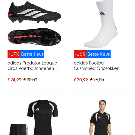
-17%
Beste Keus
-16%
Beste Keus
adidas Predator League
adidas Football
Gras Voetbalschoenen
Cushioned Gripsokken Wit
(FG) Zwart Wit Rood
Zwart
€ 74,99
€ 90,00
€ 20,99
€ 25,00