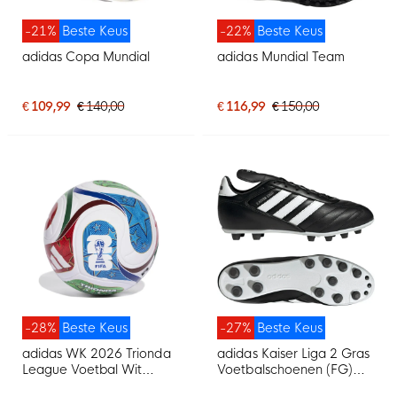
-21%
Beste Keus
-22%
Beste Keus
adidas Copa Mundial
adidas Mundial Team
€ 109,99
€ 140,00
€ 116,99
€ 150,00
-28%
Beste Keus
-27%
Beste Keus
adidas WK 2026 Trionda
adidas Kaiser Liga 2 Gras
League Voetbal Wit
Voetbalschoenen (FG)
Blauw Rood Groen
Zwart Wit