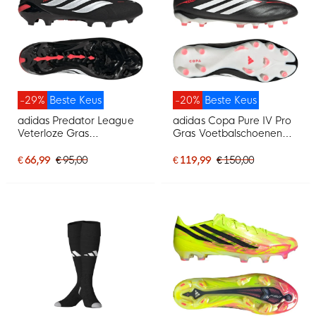
-29%
Beste Keus
-20%
Beste Keus
adidas Predator League
adidas Copa Pure IV Pro
Veterloze Gras
Gras Voetbalschoenen
Voetbalschoenen (FG)
(FG) Zwart Wit Rood
Zwart Wit Rood
€ 66,99
€ 95,00
€ 119,99
€ 150,00