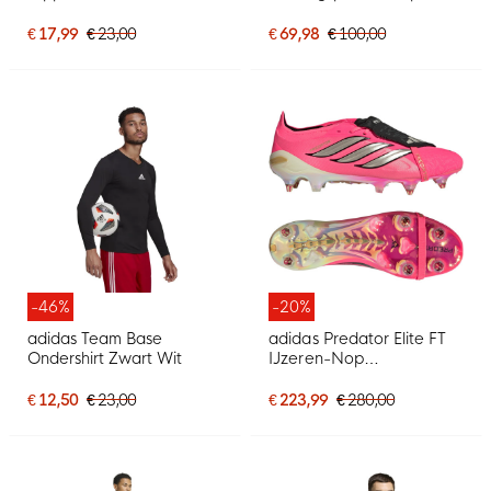
Zwart Wit
€ 17,99
€ 23,00
€ 69,98
€ 100,00
-46%
-20%
adidas Team Base
adidas Predator Elite FT
Ondershirt Zwart Wit
IJzeren-Nop
Voetbalschoenen (SG)
Felroze Zilvergrijs Zwart
€ 12,50
€ 23,00
€ 223,99
€ 280,00
Goud