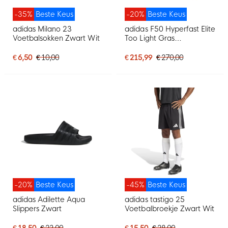
-35%
Beste Keus
-20%
Beste Keus
adidas Milano 23
adidas F50 Hyperfast Elite
Voetbalsokken Zwart Wit
Too Light Gras
Voetbalschoenen (FG)
Neongeel Zwart Roze
€ 6,50
€ 10,00
€ 215,99
€ 270,00
-20%
Beste Keus
-45%
Beste Keus
adidas Adilette Aqua
adidas tastigo 25
Slippers Zwart
Voetbalbroekje Zwart Wit
€ 18,50
€ 23,00
€ 15,50
€ 28,00