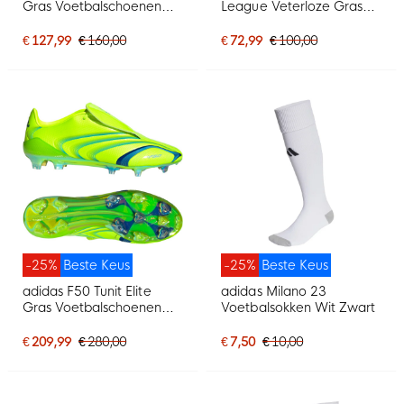
Gras Voetbalschoenen
League Veterloze Gras
(FG) Felroze Zilvergrijs
Voetbalschoenen (FG)
Zwart Goud
Felroze Zwart Goud Wit
€ 127,99
€ 160,00
€ 72,99
€ 100,00
-25%
Beste Keus
-25%
Beste Keus
adidas F50 Tunit Elite
adidas Milano 23
Gras Voetbalschoenen
Voetbalsokken Wit Zwart
(FG) Lucid Lemon Blauw
€ 209,99
€ 280,00
€ 7,50
€ 10,00