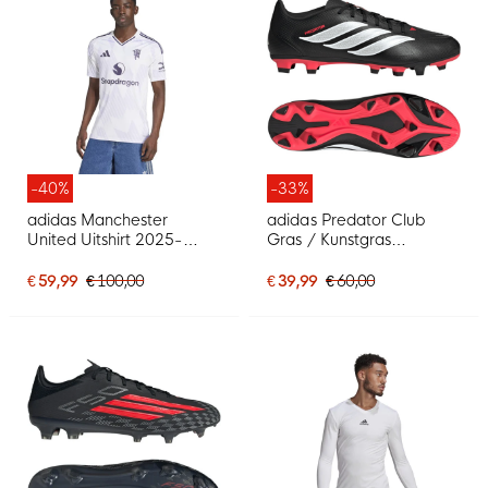
-40%
-33%
adidas Manchester
adidas Predator Club
United Uitshirt 2025-
Gras / Kunstgras
2026
Voetbalschoenen (MG)
Zwart Wit Rood
€ 59,99
€ 100,00
€ 39,99
€ 60,00