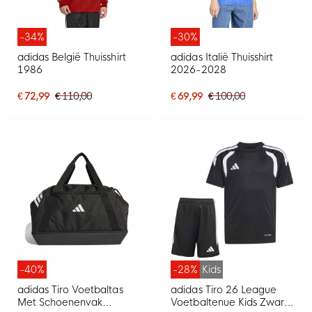
-34%
-30%
adidas België Thuisshirt
adidas Italië Thuisshirt
1986
2026-2028
€ 72,99
€ 110,00
€ 69,99
€ 100,00
-40%
-28%
Kids
adidas Tiro Voetbaltas
adidas Tiro 26 League
Met Schoenenvak
Voetbaltenue Kids Zwart