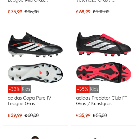
Voetbalschoenen (FG)
Kunstgras
Felroze Zwart Goud Wit
Voetbalschoenen (MG)
€ 75,99
€ 95,00
€ 68,99
€ 100,00
Blauw Neongeel
-33%
Kids
-35%
Kids
adidas Copa Pure IV
adidas Predator Club FT
League Gras
Gras / Kunstgras
Voetbalschoenen (FG)
Voetbalschoenen (MG)
Kids Zwart Wit Rood
Kids Zwart Wit Rood
€ 39,99
€ 60,00
€ 35,99
€ 55,00