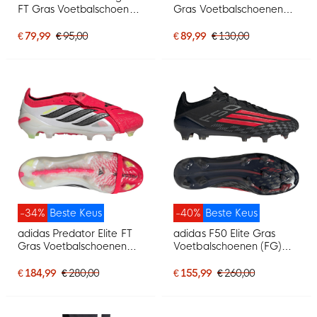
FT Gras Voetbalschoenen
Gras Voetbalschoenen
(FG) Zwart Wit Rood
(FG) Kids Zwart Wit Rood
€ 79,99
€ 95,00
€ 89,99
€ 130,00
-34%
Beste Keus
-40%
Beste Keus
adidas Predator Elite FT
adidas F50 Elite Gras
Gras Voetbalschoenen
Voetbalschoenen (FG)
(FG) Rood Wit Zwart
Zwart Rood Donkergrijs
€ 184,99
€ 280,00
€ 155,99
€ 260,00