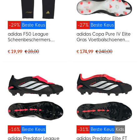
-29%
Beste Keus
-27%
Beste Keus
adidas F50 League
adidas Copa Pure IV Elite
Scheenbeschermers
Gras Voetbalschoenen
Zilvergrijs Wit Goud Zwart
(FG) Zwart Wit Rood
€ 19,99
€ 28,00
€ 174,99
€ 240,00
-16%
Beste Keus
-31%
Beste Keus
Kids
adidas Predator League
adidas Predator Elite FT