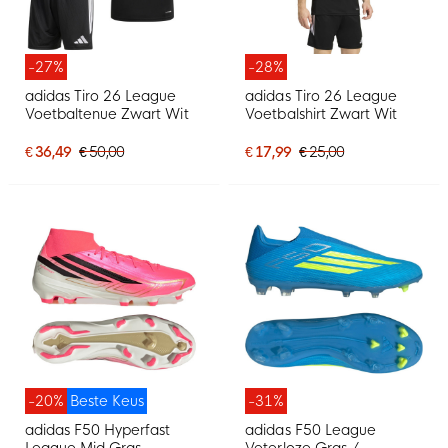
-27%
-28%
adidas Tiro 26 League
adidas Tiro 26 League
Voetbaltenue Zwart Wit
Voetbalshirt Zwart Wit
€ 36,49
€ 50,00
€ 17,99
€ 25,00
-20%
Beste Keus
-31%
adidas F50 Hyperfast
adidas F50 League
League Mid Gras
Veterloze Gras /