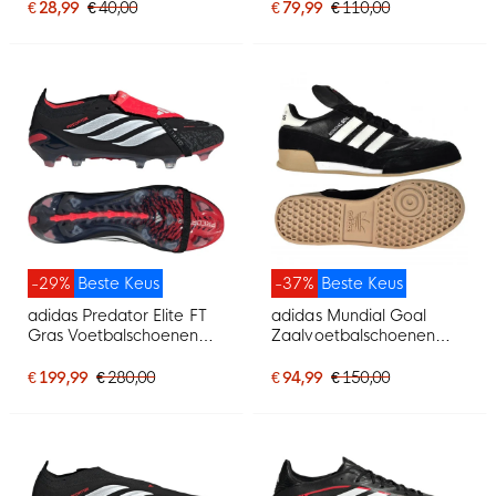
€ 28,99
€ 40,00
€ 79,99
€ 110,00
-29%
Beste Keus
-37%
Beste Keus
adidas Predator Elite FT
adidas Mundial Goal
Gras Voetbalschoenen
Zaalvoetbalschoenen
(FG) Zwart Wit Rood
Zwart
€ 199,99
€ 280,00
€ 94,99
€ 150,00