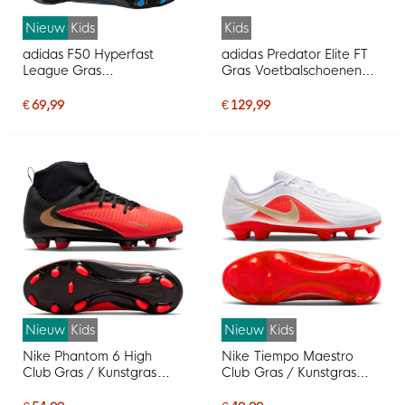
Nieuw
Kids
Kids
adidas F50 Hyperfast
adidas Predator Elite FT
League Gras
Gras Voetbalschoenen
Voetbalschoenen (FG)
(FG) Kids Wit Zwart Roze
Kids Zwart Zwart Blauw
€ 69,99
€ 129,99
Nieuw
Kids
Nieuw
Kids
Nike Phantom 6 High
Nike Tiempo Maestro
Club Gras / Kunstgras
Club Gras / Kunstgras
Voetbalschoenen (MG)
Voetbalschoenen (MG)