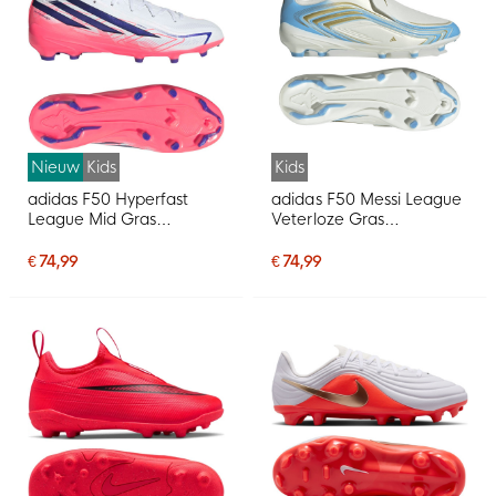
Nieuw
Kids
Kids
adidas F50 Hyperfast
adidas F50 Messi League
League Mid Gras
Veterloze Gras
Voetbalschoenen (FG)
Voetbalschoenen (FG)
Kids Wit Paars Roze
Kids Wit Lichtblauw Goud
€ 74,99
€ 74,99