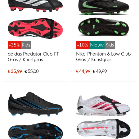
-35%
Kids
-10%
Nieuw
Kids
adidas Predator Club FT
Nike Phantom 6 Low Club
Gras / Kunstgras
Gras / Kunstgras
Voetbalschoenen (MG)
Voetbalschoenen (MG)
Kids Zwart Wit Rood
Kids Zwart Felgroen
€ 35,99
€ 55,00
€ 44,99
€ 49,99