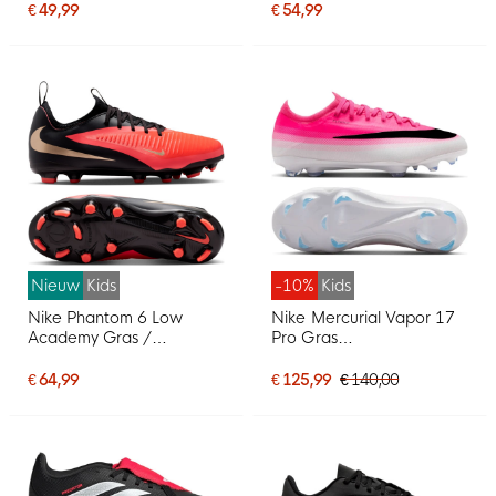
Kids Wit Paars Roze
Kids Wit Paars Roze
€ 49,99
€ 54,99
Nieuw
Kids
-10%
Kids
Nike Phantom 6 Low
Nike Mercurial Vapor 17
Academy Gras /
Pro Gras
Kunstgras
Voetbalschoenen (FG)
Voetbalschoenen (MG)
Kids Felroze Wit Zwart
€ 64,99
€ 125,99
€ 140,00
Kids Zwart Felrood Goud