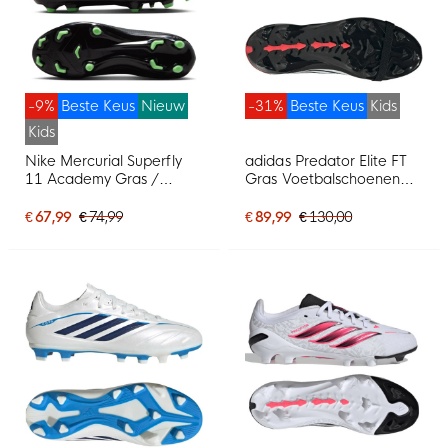
-9%
Beste Keus
Nieuw
-31%
Beste Keus
Kids
Kids
Nike Mercurial Superfly
adidas Predator Elite FT
11 Academy Gras /
Gras Voetbalschoenen
Kunstgras
(FG) Kids Zwart Wit Rood
Voetbalschoenen (MG)
€ 67,99
€ 74,99
€ 89,99
€ 130,00
Kids Zwart Felgroen
Zilvergrijs