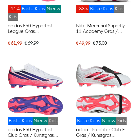
-11%
Beste Keus
Nieuw
-33%
Beste Keus
Kids
Kids
adidas F50 Hyperfast
Nike Mercurial Superfly
League Gras
11 Academy Gras /
Voetbalschoenen (FG)
Kunstgras
Kids Wit Paars Roze
Voetbalschoenen (MG)
€ 61,99
€ 69,99
€ 49,99
€ 75,00
Kids Felroze Wit Zwart
Beste Keus
Nieuw
Kids
Beste Keus
Nieuw
Kids
adidas F50 Hyperfast
adidas Predator Club FT
Club Gras / Kunstgras
Gras / Kunstgras