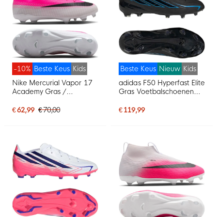
-10%
Beste Keus
Kids
Beste Keus
Nieuw
Kids
Nike Mercurial Vapor 17
adidas F50 Hyperfast Elite
Academy Gras /
Gras Voetbalschoenen
Kunstgras
(FG) Kids Zwart Zwart
Voetbalschoenen (MG)
Blauw
€ 62,99
€ 70,00
€ 119,99
Kids Felroze Wit Zwart