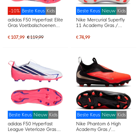
-10%
Beste Keus
Kids
Beste Keus
Nieuw
Kids
adidas F50 Hyperfast Elite
Nike Mercurial Superfly
Gras Voetbalschoenen
11 Academy Gras /
(FG) Kids Wit Paars Roze
Kunstgras
Voetbalschoenen (MG)
€ 107,99
€ 119,99
€ 74,99
Kids Wit Felrood Goud
Beste Keus
Nieuw
Kids
Beste Keus
Nieuw
Kids
adidas F50 Hyperfast
Nike Phantom 6 High
League Veterloze Gras
Academy Gras /
Voetbalschoenen (FG)
Kunstgras