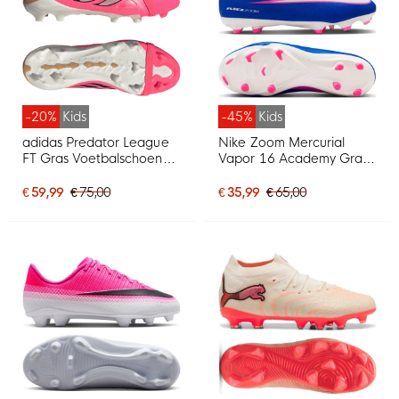
-20%
Kids
-45%
Kids
adidas Predator League
Nike Zoom Mercurial
FT Gras Voetbalschoenen
Vapor 16 Academy Gras
(FG) Kids Felroze
/ Kunstgras
Zilvergrijs Zwart Goud
Voetbalschoenen (MG)
€ 59,99
€ 75,00
€ 35,99
€ 65,00
Kids Blauw Wit Felroze