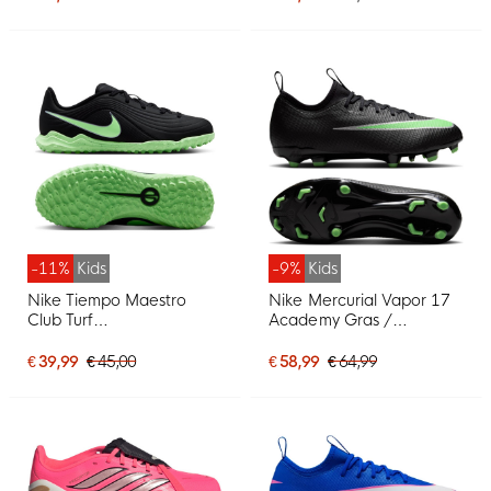
Kids Wit Felrood Zwart
Kids Blauw Neongeel
-11%
Kids
-9%
Kids
Nike Tiempo Maestro
Nike Mercurial Vapor 17
Club Turf
Academy Gras /
Voetbalschoenen (TF)
Kunstgras
Kids Zwart Felgroen
Voetbalschoenen (MG)
€ 39,99
€ 45,00
€ 58,99
€ 64,99
Zilvergrijs
Kids Zwart Felgroen
Zilvergrijs