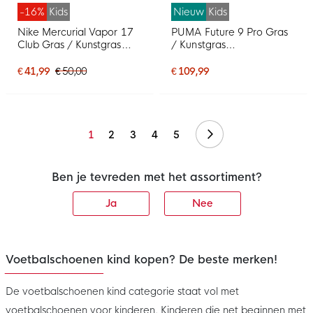
-16%
Kids
Nieuw
Kids
Nike Mercurial Vapor 17
PUMA Future 9 Pro Gras
Club Gras / Kunstgras
/ Kunstgras
Voetbalschoenen (MG)
Voetbalschoenen (MG)
Kids Felroze Wit Zwart
Kids Gebroken Wit Zwart
€ 41,99
€ 50,00
€ 109,99
Roze
Volgende
1
2
3
4
5
Ben je tevreden met het assortiment?
Ja
Nee
Voetbalschoenen kind kopen? De beste merken!
De voetbalschoenen kind categorie staat vol met
voetbalschoenen voor kinderen. Kinderen die net beginnen met