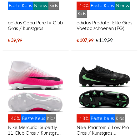
Beste Keus
Nieuw
Kids
-10%
Beste Keus
Nieuw
Kids
adidas Copa Pure IV Club
adidas Predator Elite Gras
Gras / Kunstgras
Voetbalschoenen (FG)
Voetbalschoenen (MG)
Kids Wit Zwart Roze
Kids Wit Blauw
€ 39,99
€ 107,99
€ 119,99
Donkerblauw
-40%
Beste Keus
Kids
-13%
Beste Keus
Kids
Nike Mercurial Superfly
Nike Phantom 6 Low Pro
11 Club Gras / Kunstgras
Gras / Kunstgras
Voetbalschoenen (MG)
Voetbalschoenen (MG)