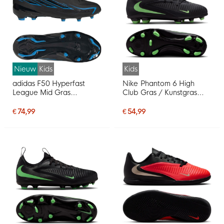
Nieuw
Kids
Kids
adidas F50 Hyperfast
Nike Phantom 6 High
League Mid Gras
Club Gras / Kunstgras
Voetbalschoenen (FG)
Voetbalschoenen (MG)
Kids Zwart Zwart Blauw
Kids Zwart Felgroen
€ 74,99
€ 54,99