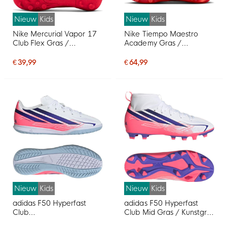
Nieuw
Kids
Nieuw
Kids
Nike Mercurial Vapor 17
Nike Tiempo Maestro
Club Flex Gras /
Academy Gras /
Kunstgras
Kunstgras
Voetbalschoenen (MG)
Voetbalschoenen (MG)
€ 39,99
€ 64,99
Kids Felrood Zwart Goud
Kids Wit Felrood Goud
Nieuw
Kids
Nieuw
Kids
adidas F50 Hyperfast
adidas F50 Hyperfast
Club
Club Mid Gras / Kunstgras
Zaalvoetbalschoenen (IN)
Voetbalschoenen (MG)