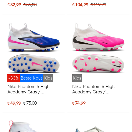
Kids Felroze Wit Zwart
Kids Zwart Felgroen
€ 32,99
€ 55,00
€ 104,99
€ 119,99
-33%
Beste Keus
Kids
Kids
Nike Phantom 6 High
Nike Phantom 6 High
Academy Gras /
Academy Gras /
Kunstgras
Kunstgras
Voetbalschoenen (MG)
Voetbalschoenen (MG)
€ 49,99
€ 75,00
€ 74,99
Kids Blauw Wit Felroze
Kids Wit Felroze Zwart