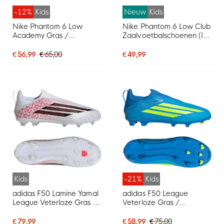
-12%
Kids
Nieuw
Kids
Nike Phantom 6 Low
Nike Phantom 6 Low Club
Academy Gras /
Zaalvoetbalschoenen (IN)
Kunstgras
Kids Zwart Felrood Goud
Voetbalschoenen (MG)
€ 56,99
€ 65,00
€ 49,99
Kids Zwart Felgroen
Kids
-21%
Kids
adidas F50 Lamine Yamal
adidas F50 League
League Veterloze Gras /
Veterloze Gras /
Kunstgras
Kunstgras
Voetbalschoenen (MG)
Voetbalschoenen (MG)
€ 79,99
€ 58,99
€ 75,00