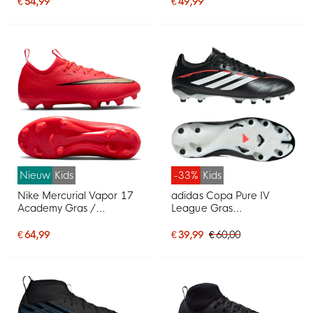
Kids Zwart Felrood Goud
Kids Wit Felrood Goud
€ 54,99
€ 49,99
Nieuw
Kids
-33%
Kids
Nike Mercurial Vapor 17
adidas Copa Pure IV
Academy Gras /
League Gras
Kunstgras
Voetbalschoenen (FG)
Voetbalschoenen (MG)
Kids Zwart Wit Rood
€ 64,99
€ 39,99
€ 60,00
Kids Felrood Zwart Goud