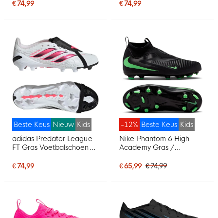
Kids Wit Paars Roze
Voetbalschoenen (MG)
€ 74,99
€ 74,99
Kids Zwart Felrood Goud
Beste Keus
Nieuw
Kids
-12%
Beste Keus
Kids
adidas Predator League
Nike Phantom 6 High
FT Gras Voetbalschoenen
Academy Gras /
(FG) Kids Wit Zwart Roze
Kunstgras
Voetbalschoenen (MG)
€ 74,99
€ 65,99
€ 74,99
Kids Zwart Felgroen