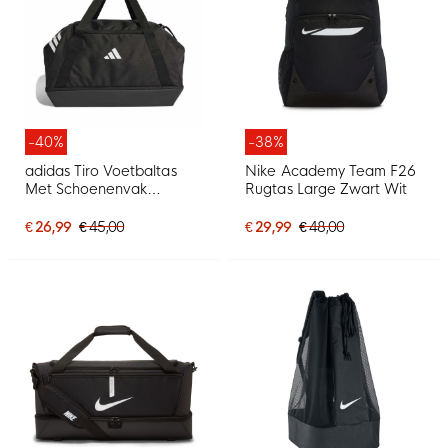
-40%
-38%
adidas Tiro Voetbaltas
Nike Academy Team F26
Met Schoenenvak
Rugtas Large Zwart Wit
Medium Zwart Wit
€ 26,99
€ 45,00
€ 29,99
€ 48,00