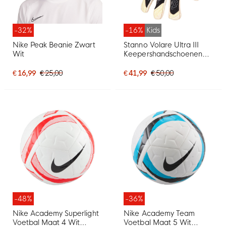
-32%
-16%
Kids
Nike Peak Beanie Zwart
Stanno Volare Ultra III
Wit
Keepershandschoenen
Kids Zwart Grijs Geel Wit
€ 16,99
€ 25,00
€ 41,99
€ 50,00
-48%
-36%
Nike Academy Superlight
Nike Academy Team
Voetbal Maat 4 Wit
Voetbal Maat 5 Wit