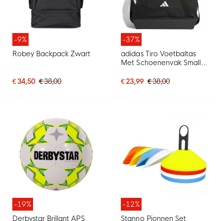
-9%
-37%
Robey Backpack Zwart
adidas Tiro Voetbaltas
Met Schoenenvak Small
Zwart Wit
€ 34,50
€ 38,00
€ 23,99
€ 38,00
-19%
-12%
Derbystar Brillant APS
Stanno Pionnen Set