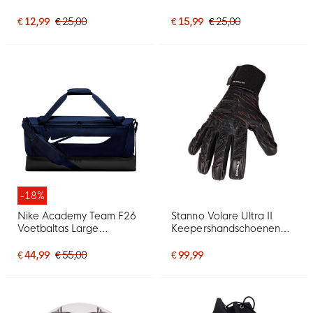
Felrood Zwart
Lichtblauw Zwart
€ 12,99
€ 25,00
€ 15,99
€ 25,00
-18%
Nike Academy Team F26
Stanno Volare Ultra II
Voetbaltas Large
Keepershandschoenen
Schoenenvak
Zwart Grijs Oranje
Donkerblauw Zwart
€ 44,99
€ 55,00
€ 99,99