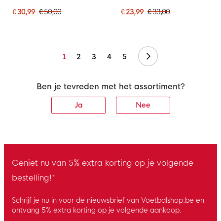
Schoenenvak Zwart Wit
Donkerblauw
€ 30,99
€ 50,00
€ 23,99
€ 33,00
Volgende
1
2
3
4
5
Ben je tevreden met het assortiment?
Ja
Nee
Geniet nu van 5% extra korting op je volgende
bestelling!*
Schrijf je nu in voor de nieuwsbrief van Voetbalshop.be en
ontvang 5% extra korting op je volgende aankoop.