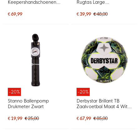
Keepershandschoenen
Rugtas Large
Wit Rood
Donkerblauw Zwart
€ 69,99
€ 39,99
€ 48,00
-20%
-20%
Stanno Ballenpomp
Derbystar Brillant TB
Drukmeter Zwart
Zaalvoetbal Maat 4 Wit
Groen Felgeel
€ 19,99
€ 25,00
€ 67,99
€ 85,00