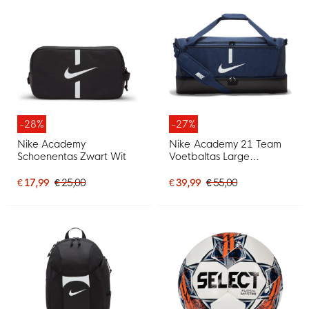
-28%
-27%
Nike Academy
Nike Academy 21 Team
Schoenentas Zwart Wit
Voetbaltas Large
Schoenenvak
Donkerblauw
€ 17,99
€ 25,00
€ 39,99
€ 55,00