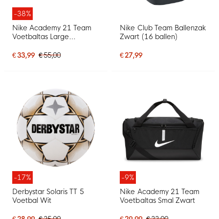
-38%
Nike Academy 21 Team
Nike Club Team Ballenzak
Voetbaltas Large
Zwart (16 ballen)
Schoenenvak Zwart
€ 33,99
€ 55,00
€ 27,99
-17%
-9%
Derbystar Solaris TT 5
Nike Academy 21 Team
Voetbal Wit
Voetbaltas Smal Zwart
€ 28,99
€ 35,00
€ 29,99
€ 33,00