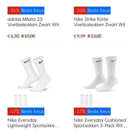
-35%
Beste Keus
-23%
Beste Keus
adidas Milano 23
Nike Strike Korte
Voetbalsokken Zwart Wit
Voetbalsokken Zwart Wit
€ 6,50
€ 10,00
€ 9,99
€ 13,00
-17%
Beste Keus
-17%
Beste Keus
Nike Everyday
Nike Everyday Cushioned
Lightweight Sportsokken
Sportsokken 3-Pack Wit
3-Pack Wit Zwart
Zwart