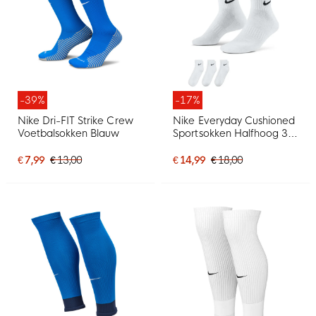
-39%
-17%
Nike Dri-FIT Strike Crew
Nike Everyday Cushioned
Voetbalsokken Blauw
Sportsokken Halfhoog 3-
Pack Wit Zwart
€ 7,99
€ 13,00
€ 14,99
€ 18,00