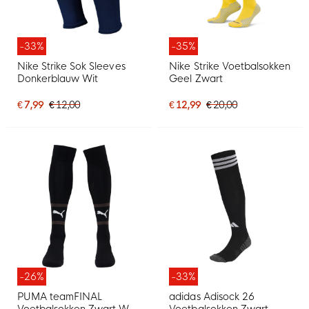
-33%
-35%
Nike Strike Sok Sleeves
Nike Strike Voetbalsokken
Donkerblauw Wit
Geel Zwart
€ 7,99
€ 12,00
€ 12,99
€ 20,00
-26%
-33%
PUMA teamFINAL
adidas Adisock 26
Voetbalsokken Zwart Wit
Voetbalsokken Zwart