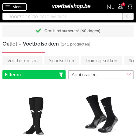
1
NL
Menu
Gratis retourneren* (60 dagen)
Outlet - Voetbalsokken
(141 producten)
Voetbalkousen
Sportsokken
Trainingssokken
Sok
Filteren