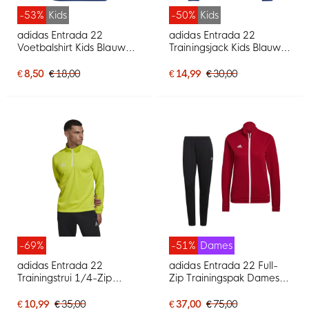
-53%
Kids
-50%
Kids
adidas Entrada 22
adidas Entrada 22
Voetbalshirt Kids Blauw
Trainingsjack Kids Blauw
Wit
Wit
€ 8,50
€ 18,00
€ 14,99
€ 30,00
-69%
-51%
Dames
adidas Entrada 22
adidas Entrada 22 Full-
Trainingstrui 1/4-Zip
Zip Trainingspak Dames
Lichtgroen Wit
Rood Zwart Wit
€ 10,99
€ 35,00
€ 37,00
€ 75,00