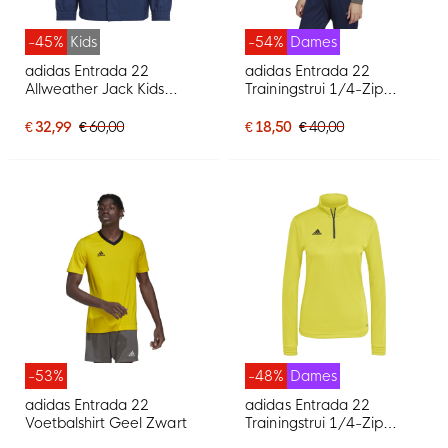
-45%
Kids
-54%
Dames
adidas Entrada 22
adidas Entrada 22
Allweather Jack Kids
Trainingstrui 1/4-Zip
Blauw
Dames Grijs Wit
€ 32,99
€ 60,00
€ 18,50
€ 40,00
-53%
-48%
Dames
adidas Entrada 22
adidas Entrada 22
Voetbalshirt Geel Zwart
Trainingstrui 1/4-Zip
Dames Geel Zwart