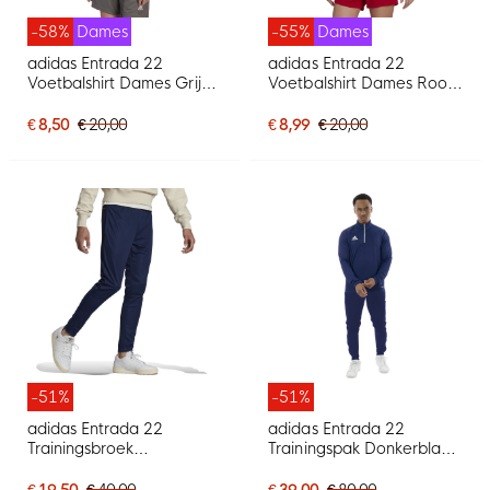
-58%
Dames
-55%
Dames
adidas Entrada 22
adidas Entrada 22
Voetbalshirt Dames Grijs
Voetbalshirt Dames Rood
Wit
Wit
€ 8,50
€ 20,00
€ 8,99
€ 20,00
-51%
-51%
adidas Entrada 22
adidas Entrada 22
Trainingsbroek
Trainingspak Donkerblauw
Donkerblauw Wit
Wit
€ 19,50
€ 40,00
€ 39,00
€ 80,00