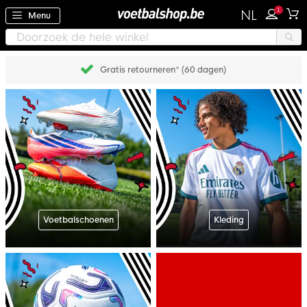
1
NL
Menu
Gratis retourneren* (60 dagen)
Voetbalschoenen
Kleding