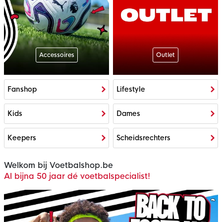
Accessoires
Outlet
Fanshop
Lifestyle
Kids
Dames
Keepers
Scheidsrechters
Welkom bij Voetbalshop.be
Al bijna 50 jaar dé voetbalspecialist!