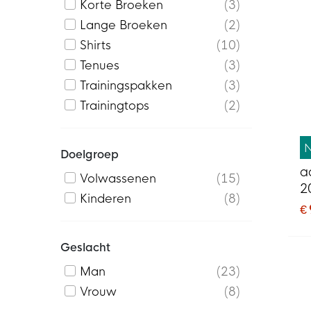
Korte Broeken
3
Lange Broeken
2
Shirts
10
Tenues
3
Trainingspakken
3
Trainingtops
2
Doelgroep
a
Volwassenen
15
2
Kinderen
8
€
Geslacht
Man
23
Vrouw
8