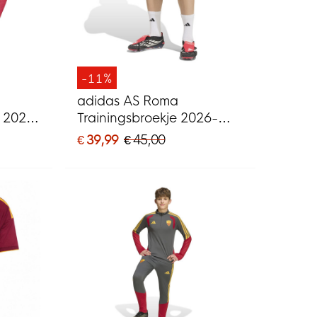
-11%
adidas AS Roma
p 2026-
Trainingsbroekje 2026-
od
2027 Donkergrijs Rood
€ 39,99
€ 45,00
Oranje