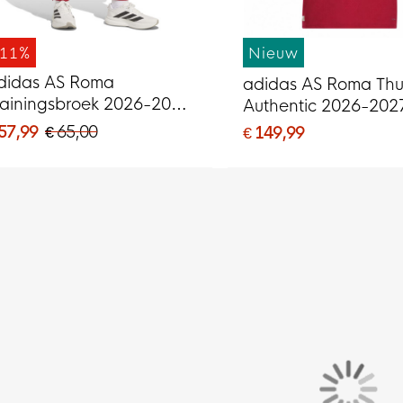
-11%
Nieuw
didas AS Roma
adidas AS Roma Thui
rainingsbroek 2026-2027
Authentic 2026-202
onkergrijs Rood Oranje
 57,99
€ 65,00
€ 149,99