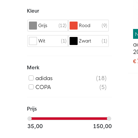
Kleur
12
9
Grijs
Rood
1
1
Wit
Zwart
a
2
€
Merk
adidas
18
COPA
5
Prijs
35,00
150,00