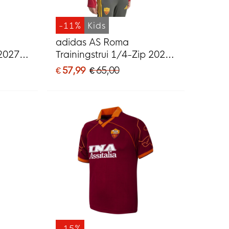
-11%
Kids
adidas AS Roma
-2027
Trainingstrui 1/4-Zip 2026-
od
2027 Kids Donkergrijs
€ 57,99
€ 65,00
Rood Oranje
-15%