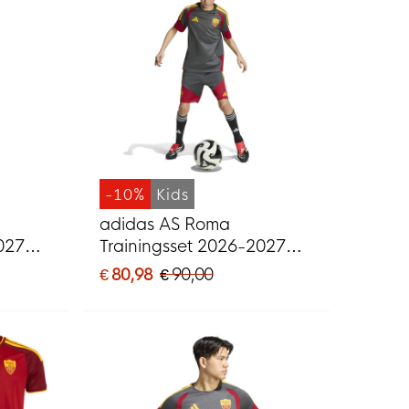
-10%
Kids
adidas AS Roma
027
Trainingsset 2026-2027
anje
Kids Donkergrijs Rood
€ 80,98
€ 90,00
Oranje