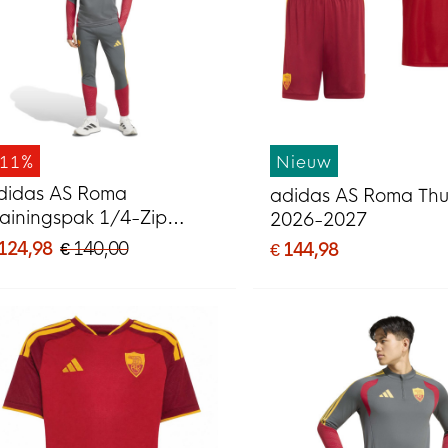
-11%
Nieuw
didas AS Roma
adidas AS Roma Thu
rainingspak 1/4-Zip
2026-2027
026-2027 Donkergrijs
 124,98
€ 140,00
€ 144,98
ood Oranje