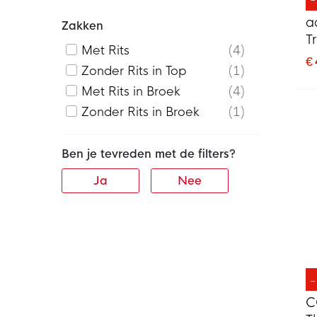
a
Zakken
T
Met Rits
4
K
€
Zonder Rits in Top
1
Met Rits in Broek
4
Zonder Rits in Broek
1
Ben je tevreden met de filters?
Ja
Nee
C