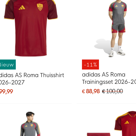
Nieuw
-11%
adidas AS Roma
didas AS Roma Thuisshirt
Trainingsset 2026-2
026-2027
Donkergrijs Rood Or
€ 88,98
€ 100,00
 99,99