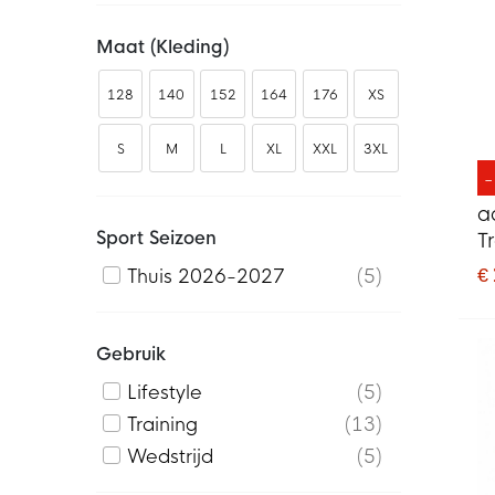
Maat (kleding)
128
140
152
164
176
XS
S
M
L
XL
XXL
3XL
a
Sport Seizoen
T
2
€
Thuis 2026-2027
5
R
Gebruik
Lifestyle
5
Training
13
Wedstrijd
5