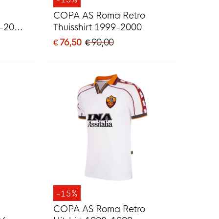
COPA AS Roma Retro
6-2027
Thuisshirt 1999-2000
od
€ 76,50
€ 90,00
-15%
COPA AS Roma Retro