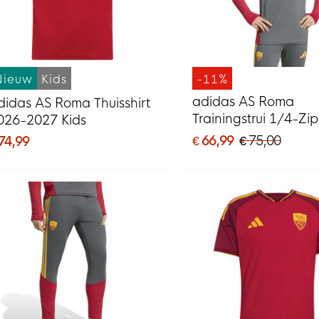
Nieuw
Kids
-11%
adidas AS Roma
didas AS Roma Thuisshirt
Trainingstrui 1/4-Zi
026-2027 Kids
2027 Donkergrijs Ro
€ 66,99
€ 75,00
 74,99
Oranje