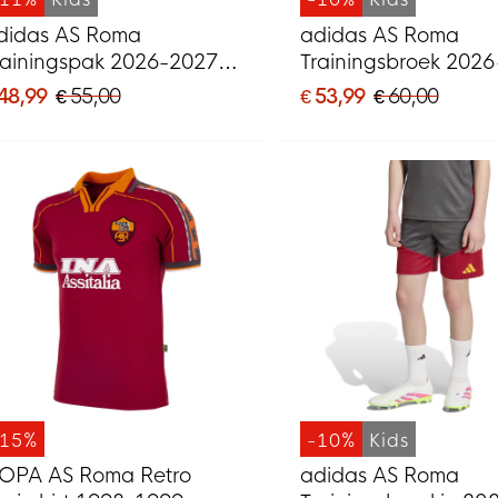
didas AS Roma
adidas AS Roma
rainingspak 2026-2027
Trainingsbroek 202
ids Rood Oranje
Kids Donkergrijs Ro
 48,99
€ 55,00
€ 53,99
€ 60,00
Oranje
-15%
-10%
Kids
OPA AS Roma Retro
adidas AS Roma