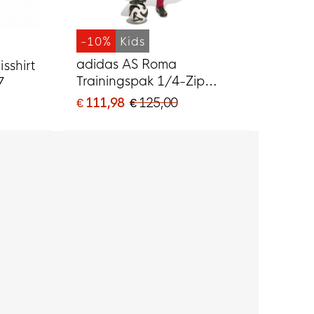
-10%
Kids
adidas AS Roma
sshirt
Trainingspak 1/4-Zip
7
2026-2027 Kids
€ 111,98
€ 125,00
Donkergrijs Rood Oranje