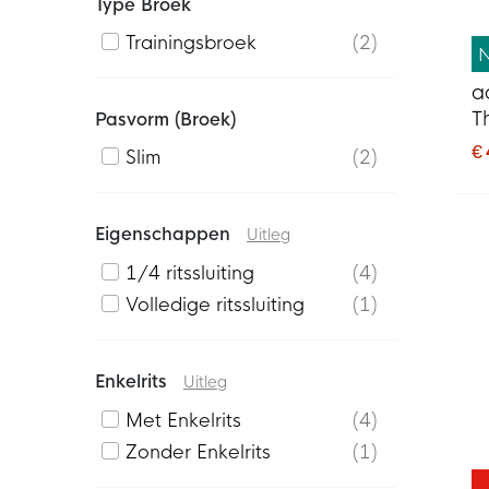
Type Broek
Trainingsbroek
2
a
T
Pasvorm (broek)
€
Slim
2
Eigenschappen
Uitleg
1/4 ritssluiting
4
Volledige ritssluiting
1
Enkelrits
Uitleg
Met Enkelrits
4
Zonder Enkelrits
1