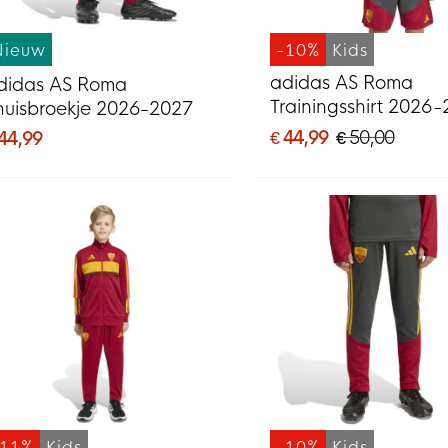
Nieuw
-10%
Kids
adidas AS Roma
didas AS Roma
Trainingsshirt 2026
huisbroekje 2026-2027
Kids Donkergrijs Ro
€ 44,99
€ 50,00
 44,99
Oranje
-11%
Kids
-10%
Kids