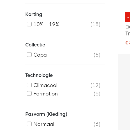
Korting
10% - 19%
18
a
T
D
€
Collectie
Copa
5
Technologie
Climacool
12
Formotion
6
Pasvorm (kleding)
Normaal
6