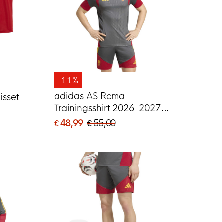
-11%
adidas AS Roma
isset
Trainingsshirt 2026-2027
Donkergrijs Rood Oranje
€ 48,99
€ 55,00