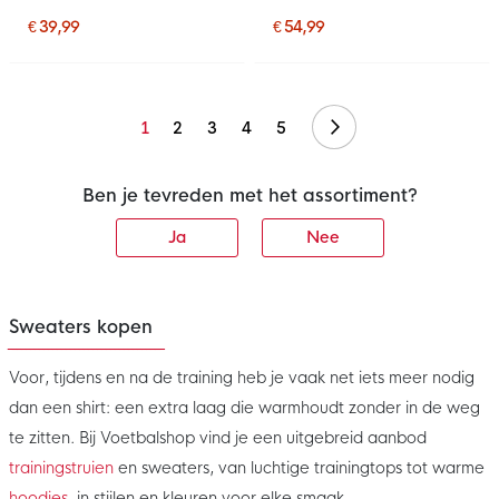
2026-2027 Donkerblauw
Wit
€ 39,99
€ 54,99
Volgende
1
2
3
4
5
Ben je tevreden met het assortiment?
Ja
Nee
Sweaters kopen
Voor, tijdens en na de training heb je vaak net iets meer nodig
dan een shirt: een extra laag die warmhoudt zonder in de weg
te zitten. Bij Voetbalshop vind je een uitgebreid aanbod
trainingstruien
en sweaters, van luchtige trainingtops tot warme
hoodies
, in stijlen en kleuren voor elke smaak.