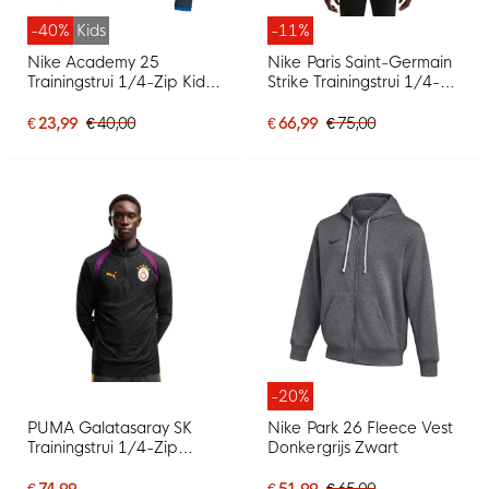
-40%
Kids
-11%
Nike Academy 25
Nike Paris Saint-Germain
Trainingstrui 1/4-Zip Kids
Strike Trainingstrui 1/4-
Donkerblauw Blauw Wit
Zip 2026-2027 Zwart
Felrood Donkerblauw
€ 23,99
€ 40,00
€ 66,99
€ 75,00
-20%
PUMA Galatasaray SK
Nike Park 26 Fleece Vest
Trainingstrui 1/4-Zip
Donkergrijs Zwart
2026-2027 Donkergrijs
Paars Oranje
€ 74,99
€ 51,99
€ 65,00