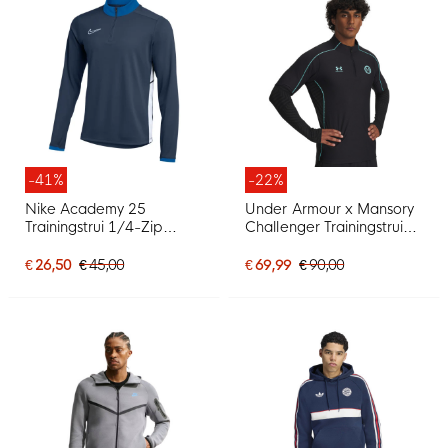
-41%
-22%
Nike Academy 25
Under Armour x Mansory
Trainingstrui 1/4-Zip
Challenger Trainingstrui
Donkerblauw Blauw Wit
1/4-Zip Zwart Turquoise
€ 26,50
€ 45,00
€ 69,99
€ 90,00