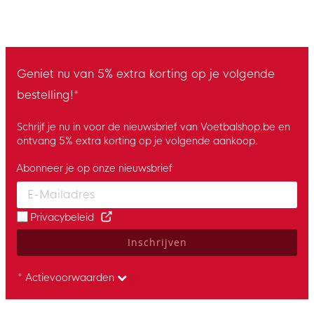
Geniet nu van 5% extra korting op je volgende
bestelling!*
Schrijf je nu in voor de nieuwsbrief van Voetbalshop.be en
ontvang 5% extra korting op je volgende aankoop.
Abonneer je op onze nieuwsbrief
Enter your email and accept the privacy policy to subscribe to 
Privacybeleid
Inschrijven
* Actievoorwaarden