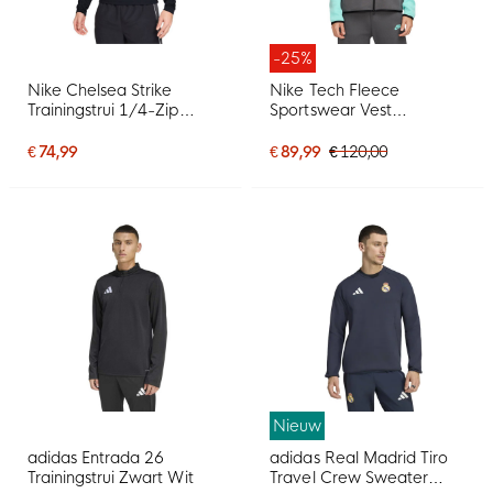
-25%
Nike Chelsea Strike
Nike Tech Fleece
Trainingstrui 1/4-Zip
Sportswear Vest
2026-2027 Donkerblauw
Donkergrijs Turquoise Wit
Wit Goudgeel
€ 74,99
€ 89,99
€ 120,00
Nieuw
adidas Entrada 26
adidas Real Madrid Tiro
Trainingstrui Zwart Wit
Travel Crew Sweater