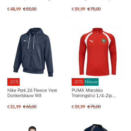
1/4-Zip 2026-2027 Kids
2026-2028 Zwart Wit
Donkerblauw Rood Wit
€ 48,99
€ 55,00
€ 59,99
€ 75,00
-20%
-20%
Nieuw
Nike Park 26 Fleece Vest
PUMA Marokko
Donkerblauw Wit
Trainingstrui 1/4-Zip
2026-2028 Rood Wit
€ 51,99
€ 65,00
€ 59,99
€ 75,00