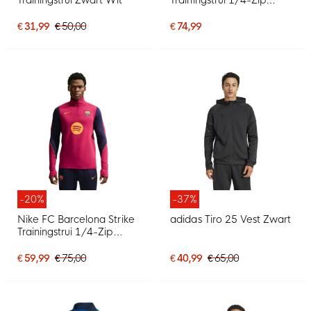
2026-2027 Goud Paars
€ 31,99
€ 50,00
€ 74,99
-20%
-37%
Nike FC Barcelona Strike
adidas Tiro 25 Vest Zwart
Trainingstrui 1/4-Zip
2026-2027 Rood
Donkerblauw Geel
€ 59,99
€ 75,00
€ 40,99
€ 65,00