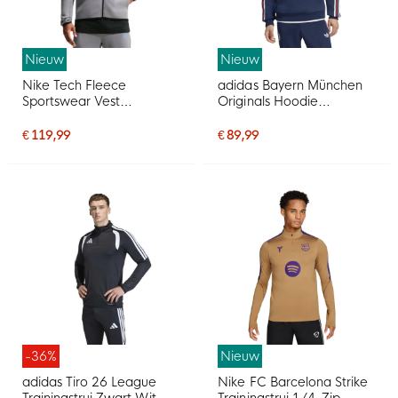
Nieuw
Nieuw
Nike Tech Fleece
adidas Bayern München
Sportswear Vest
Originals Hoodie
Donkergrijs Blauw Zwart
Donkerblauw Wit Rood
€ 119,99
€ 89,99
-36%
Nieuw
adidas Tiro 26 League
Nike FC Barcelona Strike
Trainingstrui Zwart Wit
Trainingstrui 1/4-Zip