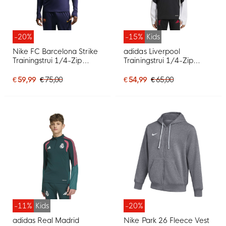
-20%
-15%
Kids
Nike FC Barcelona Strike
adidas Liverpool
Trainingstrui 1/4-Zip
Trainingstrui 1/4-Zip
2026-2027 Donkerblauw
2026-2027 Kids Zwart
Rood Geel
Grijs Wit Rood
€ 59,99
€ 75,00
€ 54,99
€ 65,00
-11%
Kids
-20%
adidas Real Madrid
Nike Park 26 Fleece Vest