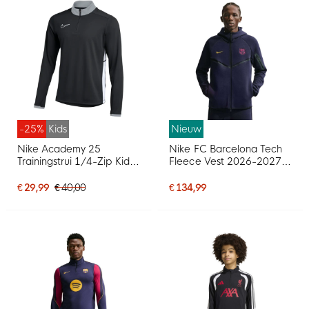
-25%
Kids
Nieuw
Nike Academy 25
Nike FC Barcelona Tech
Trainingstrui 1/4-Zip Kids
Fleece Vest 2026-2027
Zwart Grijs Wit
Donkerblauw Zwart Geel
Roze
€ 29,99
€ 40,00
€ 134,99