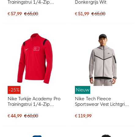
Trainingstrui 1/4-Zip
Donkergrijs Wit
2026-2027 Kids
Donkergroen Roze Wit
€ 57,99
€ 65,00
€ 51,99
€ 65,00
-25%
Nieuw
Nike Turkije Academy Pro
Nike Tech Fleece
Trainingstrui 1/4-Zip
Sportswear Vest Lichtgrijs
2026-2028 Rood Zwart
Beige Zwart
€ 44,99
€ 60,00
€ 119,99