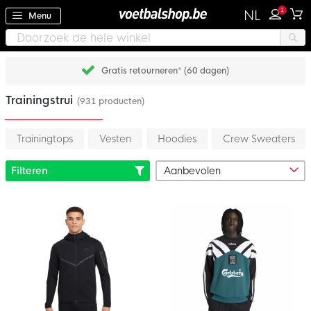
1
NL
Menu
Achteraf betalen met Klarna
Trainingstrui
(931 producten)
Trainingtops
Vesten
Hoodies
Crew Sweaters
Filteren