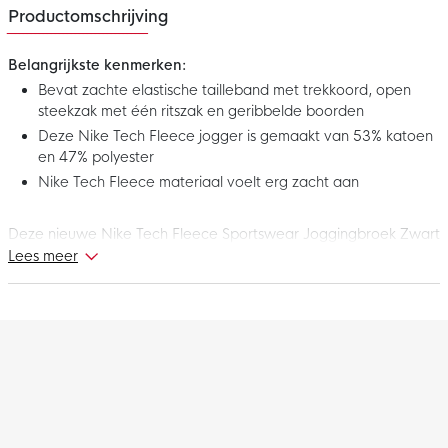
Productomschrijving
Belangrijkste kenmerken:
Bevat zachte elastische tailleband met trekkoord, open
steekzak met één ritszak en geribbelde boorden
Deze Nike Tech Fleece jogger is gemaakt van 53% katoen
en 47% polyester
Nike Tech Fleece materiaal voelt erg zacht aan
Deze nieuwe Nike Tech Fleece Sportswear Joggingbroek Zwart
Felrood maakt deel uit van de Nike Tech Fleece collectie. Nike
Lees meer
Tech Fleece is een innovatieve thermische constructie, gemaakt
van materiaal dat de warmte vasthoudt tegen het lichaam,
voor een warm gevoel zonder extra gewicht. Heerlijk om te
dragen in je vrije tijd. Geniet nog meer van elk moment met
deze gave Nike Tech Fleece jogger!
Pasvorm
De Nike Tech Fleece jogger heeft een taps toelopende
pasvorm. Bij de bovenbenen zit hij ruim en vanaf de knie loopt