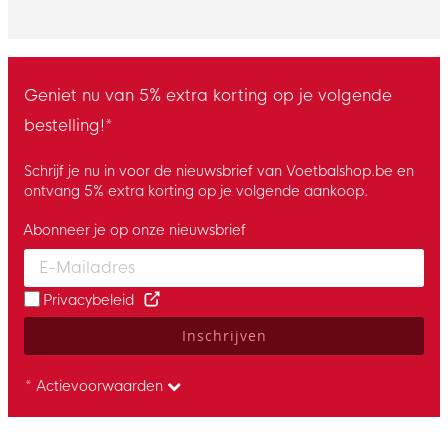
Geniet nu van 5% extra korting op je volgende
bestelling!*
Schrijf je nu in voor de nieuwsbrief van Voetbalshop.be en
ontvang 5% extra korting op je volgende aankoop.
Abonneer je op onze nieuwsbrief
Enter your email and accept the privacy policy to subscribe to 
Privacybeleid
Inschrijven
* Actievoorwaarden