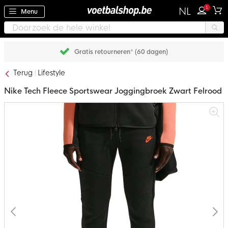
1
NL
Menu
Gratis retourneren* (60 dagen)
Terug
Lifestyle
Nike Tech Fleece Sportswear Joggingbroek Zwart Felrood
Ga
naar
het
einde
van
de
afbeeldingen-
gallerij