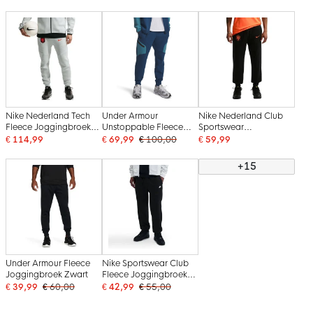
Nike Nederland Tech
Under Armour
Nike Nederland Club
Fleece Joggingbroek
Unstoppable Fleece
Sportswear
2026-2028 Lichtgrijs
Joggingbroek
Joggingbroek 2026-
€ 114,99
€ 69,99
€ 100,00
€ 59,99
Zwart Feloranje
Donkerblauw
2028 Zwart Oranje
Lichtblauw
+15
Under Armour Fleece
Nike Sportswear Club
Joggingbroek Zwart
Fleece Joggingbroek
Zwart Wit
€ 39,99
€ 60,00
€ 42,99
€ 55,00