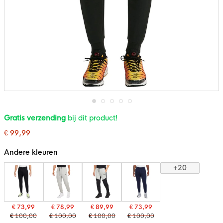
Ga
Gratis verzending
bij dit product!
naar
het
€ 99,99
begin
van
de
Andere kleuren
afbeeldingen-
gallerij
+20
€ 73,99
€ 78,99
€ 89,99
€ 73,99
€ 100,00
€ 100,00
€ 100,00
€ 100,00