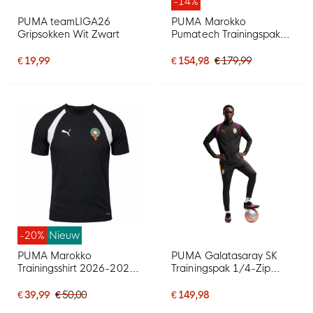
-14%
PUMA teamLIGA26
PUMA Marokko
Gripsokken Wit Zwart
Pumatech Trainingspak
Hooded 2026-2028
Zwart Wit
€ 19,99
€ 154,98
€ 179,99
-20%
Nieuw
PUMA Marokko
PUMA Galatasaray SK
Trainingsshirt 2026-2028
Trainingspak 1/4-Zip
Zwart Wit
2026-2027 Donkergrijs
Rood Paars Oranje
€ 39,99
€ 50,00
€ 149,98