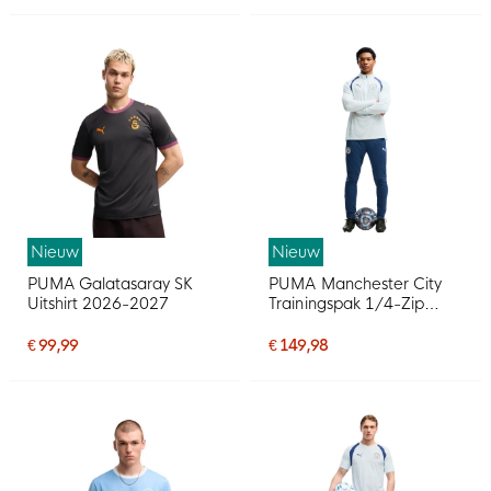
Nieuw
Nieuw
PUMA Galatasaray SK
PUMA Manchester City
Uitshirt 2026-2027
Trainingspak 1/4-Zip
2026-2027 Lichtblauw
Donkerblauw
€ 99,99
€ 149,98