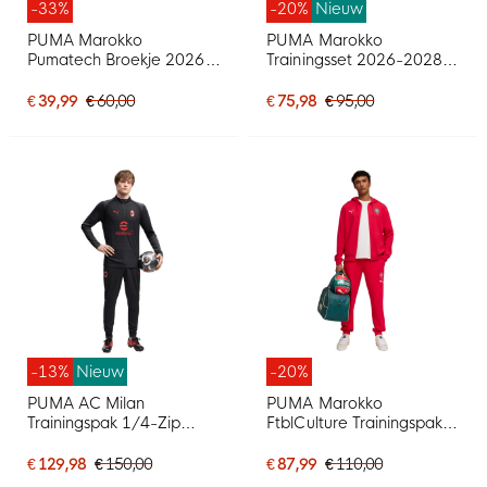
-33%
-20%
Nieuw
PUMA Marokko
PUMA Marokko
Pumatech Broekje 2026-
Trainingsset 2026-2028
2028 Zwart Wit
Zwart Wit
€ 39,99
€ 60,00
€ 75,98
€ 95,00
-13%
Nieuw
-20%
PUMA AC Milan
PUMA Marokko
Trainingspak 1/4-Zip
FtblCulture Trainingspak
2026-2027 Donkergrijs
Hooded Full-Zip Rood
Rood
Wit
€ 129,98
€ 150,00
€ 87,99
€ 110,00