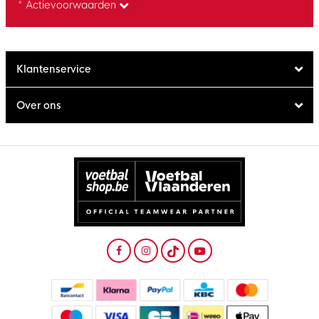
* Actievoorwaarden
Klantenservice
Over ons