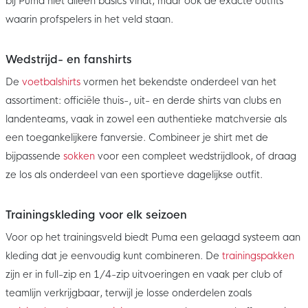
bij Puma niet alleen basics vindt, maar ook de exacte outfits
waarin profspelers in het veld staan.
Wedstrijd- en fanshirts
De
voetbalshirts
vormen het bekendste onderdeel van het
assortiment: officiële thuis-, uit- en derde shirts van clubs en
landenteams, vaak in zowel een authentieke matchversie als
een toegankelijkere fanversie. Combineer je shirt met de
bijpassende
sokken
voor een compleet wedstrijdlook, of draag
ze los als onderdeel van een sportieve dagelijkse outfit.
Trainingskleding voor elk seizoen
Voor op het trainingsveld biedt Puma een gelaagd systeem aan
kleding dat je eenvoudig kunt combineren. De
trainingspakken
zijn er in full-zip en 1/4-zip uitvoeringen en vaak per club of
teamlijn verkrijgbaar, terwijl je losse onderdelen zoals