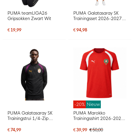
PUMA teamLIGA26
PUMA Galatasaray SK
Gripsokken Zwart Wit
Trainingsset 2026-2027
Donkergrijs Rood
€ 19,99
€ 94,98
-20%
Nieuw
PUMA Galatasaray SK
PUMA Marokko
Trainingstrui 1/4-Zip
Trainingsshirt 2026-2028
2026-2027 Donkergrijs
Rood Wit
Paars Oranje
€ 74,99
€ 39,99
€ 50,00