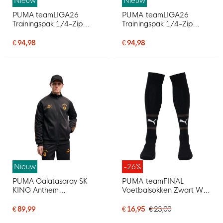
Nieuw
Nieuw
PUMA teamLIGA26
PUMA teamLIGA26
Trainingspak 1/4-Zip
Trainingspak 1/4-Zip
Blauw Donkerblauw
Donkerblauw
€ 94,98
€ 94,98
Nieuw
-26%
PUMA Galatasaray SK
PUMA teamFINAL
KING Anthem
Voetbalsokken Zwart Wit
Trainingsjack 2026-2027
Grijs
Donkergrijs Oranje
€ 89,99
€ 16,95
€ 23,00