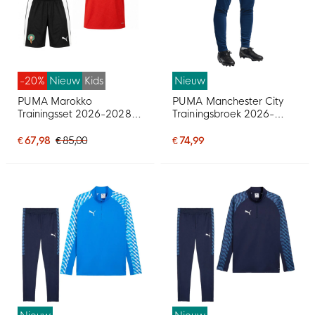
-20%
Nieuw
Kids
Nieuw
PUMA Marokko
PUMA Manchester City
Trainingsset 2026-2028
Trainingsbroek 2026-
Kids Rood Zwart Wit
2027 Donkerblauw
Lichtblauw
€ 67,98
€ 85,00
€ 74,99