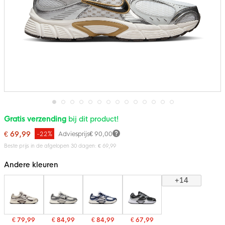
Ga
Gratis verzending
bij dit product!
naar
het
€ 69,99
-22%
Adviesprijs
€ 90,00
begin
van
Beste prijs in de afgelopen 30 dagen: € 69,99
de
afbeeldingen-
Andere kleuren
gallerij
+14
€ 79,99
€ 84,99
€ 84,99
€ 67,99