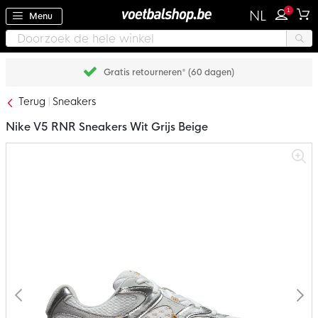
1
NL
Menu
Gratis retourneren* (60 dagen)
Terug
Sneakers
Nike V5 RNR Sneakers Wit Grijs Beige
Ga
naar
het
einde
van
de
afbeeldingen-
gallerij