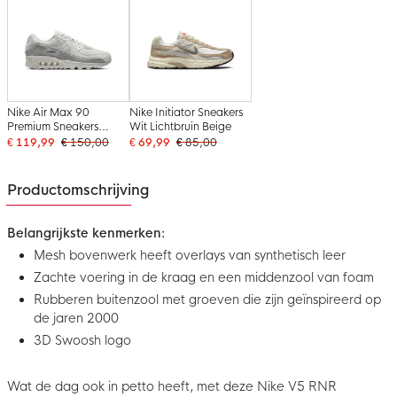
Nike Air Max 90
Nike Initiator Sneakers
Premium Sneakers
Wit Lichtbruin Beige
Zilvergrijs Wit Beige
€ 119,99
€ 150,00
€ 69,99
€ 85,00
Grijs
Productomschrijving
Belangrijkste kenmerken:
Mesh bovenwerk heeft overlays van synthetisch leer
Zachte voering in de kraag en een middenzool van foam
Rubberen buitenzool met groeven die zijn geïnspireerd op
de jaren 2000
3D Swoosh logo
Wat de dag ook in petto heeft, met deze Nike V5 RNR