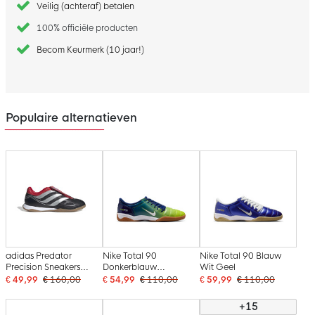
Veilig (achteraf) betalen
100% officiële producten
Becom Keurmerk (10 jaar!)
Populaire alternatieven
adidas Predator
Nike Total 90
Nike Total 90 Blauw
Precision Sneakers
Donkerblauw
Wit Geel
Zwart Zilver Rood
Neongroen Wit
€ 49,99
€ 160,00
€ 54,99
€ 110,00
€ 59,99
€ 110,00
+15