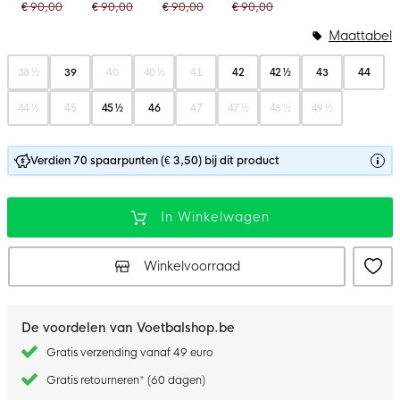
€ 90,00
€ 90,00
€ 90,00
€ 90,00
Maattabel
38 ½
39
40
40 ½
41
42
42 ½
43
44
44 ½
45
45 ½
46
47
47 ½
48 ½
49 ½
Verdien 70 spaarpunten (€ 3,50) bij dit product
In Winkelwagen
Winkelvoorraad
De voordelen van Voetbalshop.be
Gratis verzending vanaf 49 euro
Gratis retourneren* (60 dagen)