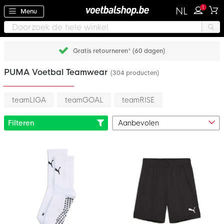
1
NL
Menu
Gratis retourneren* (60 dagen)
PUMA Voetbal Teamwear
(304 producten)
teamLIGA
teamGOAL
teamRISE
Filteren