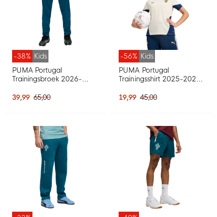
-38%
Kids
-56%
Kids
PUMA Portugal
PUMA Portugal
Trainingsbroek 2026-
Trainingsshirt 2025-2026
2028 Kids Blauwgroen
Kids Gebroken Wit
Wit
Donkerblauw
39,99
65,00
19,99
45,00