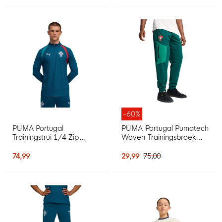
-60%
PUMA Portugal
PUMA Portugal Pumatech
Trainingstrui 1/4 Zip
Woven Trainingsbroek
2026-2028 Blauwgroen
2025-2026 Donkergroen
Wit
Groen Wit
74,99
29,99
75,00