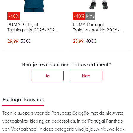
-40%
-40%
Kids
PUMA Portugal
PUMA Portugal
Trainingsshirt 2026-2028
Trainingsbroekje 2026-
Blauwgroen Wit
2028 Kids Blauwgroen
Wit
29,99
50,00
23,99
40,00
Ben je tevreden met het assortiment?
Ja
Nee
Portugal Fanshop
Toon je support voor de Portugese Seleção met de nieuwste
voetbalshirts, kleding en accessoires, in de Portugal Fanshop
van Voetbalshop! In deze categorie vind je jouw nieuwe look