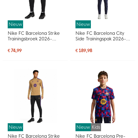
Nieuw
Nieuw
Nike FC Barcelona Strike
Nike FC Barcelona City
Trainingsbroek 2026-
Side Trainingspak 2026-
2027 Zwart Paars Goud
2027 Donkerblauw
Goudgeel Roze
€ 74,99
€ 189,98
Nieuw
Nieuw
Kids
Nike FC Barcelona Strike
Nike FC Barcelona Pre-