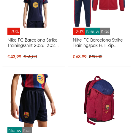
-20%
-20%
Nieuw
Kids
Nike FC Barcelona Strike
Nike FC Barcelona Strike
Trainingsshirt 2026-2027
Trainingspak Full-Zip
Donkerblauw Rood Geel
2026-2027 Kleuters /
Peuters Rood
€ 43,99
€ 55,00
€ 63,99
€ 80,00
Donkerblauw Geel
Nieuw
Kids