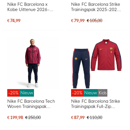
Nike FC Barcelona x
Nike FC Barcelona Strike
Kobe Uittenue 2026-
Trainingspak 2025-2026
2027 Kleuters
Kids Donkerblauw Felgeel
€ 74,99
€ 79,99
€ 105,00
-20%
Nieuw
-20%
Nieuw
Kids
Nike FC Barcelona Tech
Nike FC Barcelona Strike
Woven Trainingspak
Trainingspak Full-Zip
Hooded Full-Zip 2026-
2026-2027 Kids Rood
2027 Rood Donkerblauw
Donkerblauw Geel
€ 199,98
€ 250,00
€ 87,99
€ 110,00
Geel