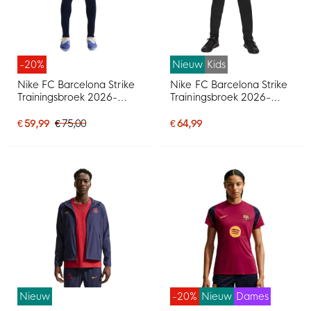
-20%
Nieuw
Kids
Nike FC Barcelona Strike
Nike FC Barcelona Strike
Trainingsbroek 2026-
Trainingsbroek 2026-
2027 Donkerblauw Rood
2027 Kids Zwart Paars
Geel
Goud
€ 59,99
€ 75,00
€ 64,99
Nieuw
-20%
Nieuw
Dames