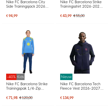
Nike FC Barcelona City
Nike FC Barcelona Strike
Side Trainingsjack 2026-
Trainingsshirt 2026-2027
2027 Donkerblauw
Dames Rood
Goudgeel Roze
Donkerblauw Geel
€ 94,99
€ 43,99
€ 55,00
-40%
Kids
Nieuw
Nike FC Barcelona Strike
Nike FC Barcelona Tech
Trainingspak 1/4-Zip
Fleece Vest 2026-2027
2025-2026 Kids
Donkerblauw Zwart Geel
Lichtblauw Donkerblauw
Roze
€ 71,98
€ 120,00
€ 134,99
Felgeel