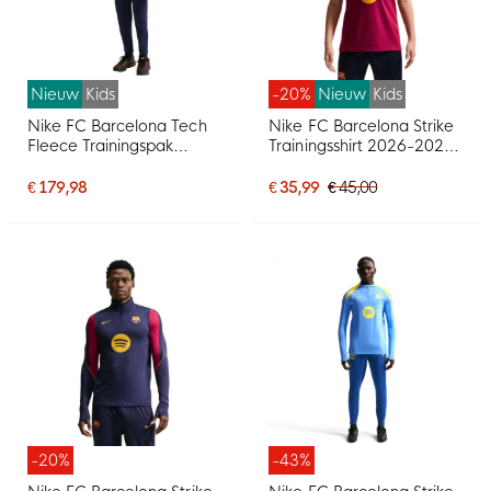
Nieuw
Kids
-20%
Nieuw
Kids
Nike FC Barcelona Tech
Nike FC Barcelona Strike
Fleece Trainingspak
Trainingsshirt 2026-2027
2026-2027 Kids
Kids Rood Donkerblauw
Donkerblauw Zwart Geel
Geel
€ 179,98
€ 35,99
€ 45,00
Roze
-20%
-43%