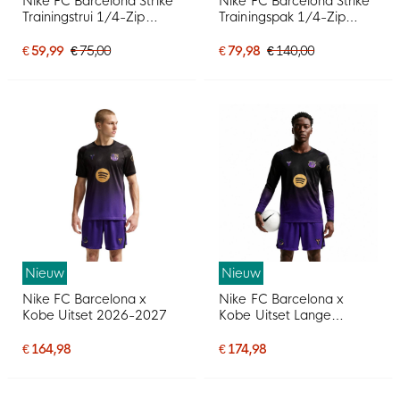
Nike FC Barcelona Strike
Nike FC Barcelona Strike
Trainingstrui 1/4-Zip
Trainingspak 1/4-Zip
2026-2027 Donkerblauw
2025-2026 Lichtblauw
Rood Geel
Donkerblauw Felgeel
€ 59,99
€ 75,00
€ 79,98
€ 140,00
Nieuw
Nieuw
Nike FC Barcelona x
Nike FC Barcelona x
Kobe Uitset 2026-2027
Kobe Uitset Lange
Mouwen 2026-2027
€ 164,98
€ 174,98