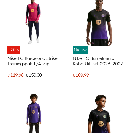
-20%
Nieuw
Nike FC Barcelona Strike
Nike FC Barcelona x
Trainingspak 1/4-Zip
Kobe Uitshirt 2026-2027
2026-2027 Rood
Donkerblauw Geel
€ 119,98
€ 150,00
€ 109,99