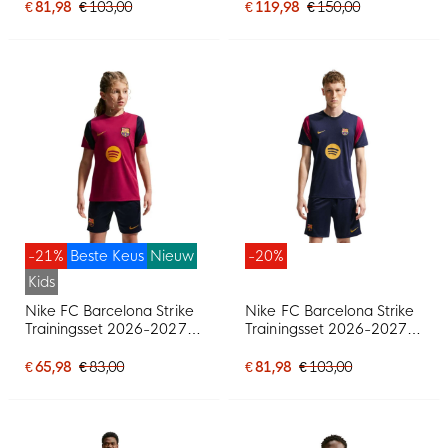
Rood Geel
€ 81,98
€ 103,00
€ 119,98
€ 150,00
-21%
Beste Keus
Nieuw
-20%
Kids
Nike FC Barcelona Strike
Nike FC Barcelona Strike
Trainingsset 2026-2027
Trainingsset 2026-2027
Kids Rood Donkerblauw
Donkerblauw Rood Geel
Geel
€ 65,98
€ 83,00
€ 81,98
€ 103,00