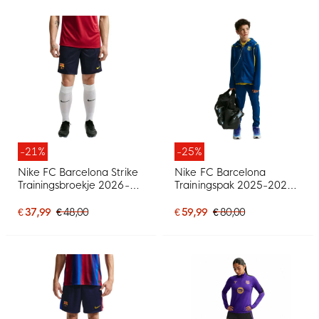
-21%
-25%
Nike FC Barcelona Strike
Nike FC Barcelona
Trainingsbroekje 2026-
Trainingspak 2025-2026
2027 Donkerblauw Rood
Kids Donkerblauw Geel
Geel
Rood
€ 37,99
€ 48,00
€ 59,99
€ 80,00