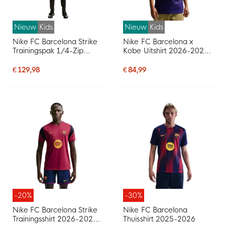
Nieuw
Kids
Nieuw
Kids
Nike FC Barcelona Strike
Nike FC Barcelona x
Trainingspak 1/4-Zip
Kobe Uitshirt 2026-2027
2026-2027 Kids Paars
Kids
Zwart Goud
€ 129,98
€ 84,99
-20%
-30%
Nike FC Barcelona Strike
Nike FC Barcelona
Trainingsshirt 2026-2027
Thuisshirt 2025-2026