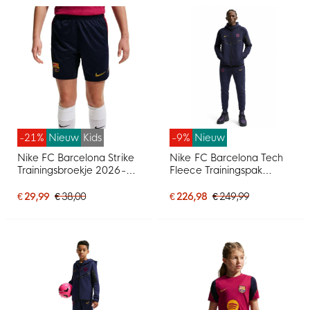
-21%
Nieuw
Kids
-9%
Nieuw
Nike FC Barcelona Strike
Nike FC Barcelona Tech
Trainingsbroekje 2026-
Fleece Trainingspak
2027 Kids Donkerblauw
2026-2027 Donkerblauw
Rood Geel
Zwart Geel Roze
€ 29,99
€ 38,00
€ 226,98
€ 249,99