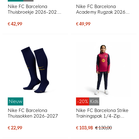
Nike FC Barcelona
Nike FC Barcelona
Thuisbroekje 2026-2027
Academy Rugzak 2026-
Kids
2027 Rood Blauw Geel
€ 42,99
€ 49,99
Nieuw
-20%
Kids
Nike FC Barcelona
Nike FC Barcelona Strike
Thuissokken 2026-2027
Trainingspak 1/4-Zip
2026-2027 Kids Rood
Donkerblauw Geel
€ 22,99
€ 103,98
€ 130,00