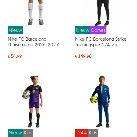
Nieuw
Nieuw
Dames
Nike FC Barcelona
Nike FC Barcelona Strike
Thuisbroekje 2026-2027
Trainingspak 1/4-Zip
2026-2027 Dames Paars
Zwart Goud
€ 54,99
€ 149,98
Nieuw
Kids
-24%
Kids