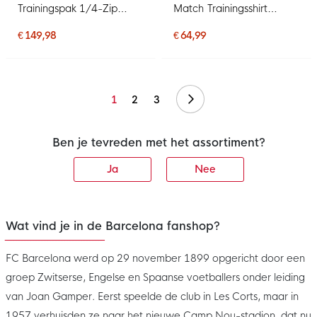
Trainingspak 1/4-Zip
Match Trainingsshirt
2026-2027 Goud Zwart
2026-2027 Kids Rood
Paars
Donkerblauw Geel
€ 149,98
€ 64,99
Volgende
1
2
3
Ben je tevreden met het assortiment?
Ja
Nee
Wat vind je in de Barcelona fanshop?
FC Barcelona werd op 29 november 1899 opgericht door een
groep Zwitserse, Engelse en Spaanse voetballers onder leiding
van Joan Gamper. Eerst speelde de club in Les Corts, maar in
1957 verhuisden ze naar het nieuwe Camp Nou-stadion, dat nu