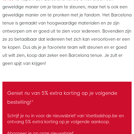
geweldige manier om je team te steunen, maar het is ook een
geweldige manier om te pronken met je fandom. Het Barcelona
tenue is gemaakt van hoogwaardige materialen en ze zijn
ontworpen om er goed uit te zien voor iedereen. Bovendien zijn
ze zo betaalbaar dat iedereen het zich kan veroorloven er een
te kopen. Dus als je je favoriete team wilt steunen en er goed
uit wilt zien, koop dan zeker een Barcelona tenue. Je zult er
geen spijt van krijgen!
Geniet nu van 5% extra korting op je volgende
bestelling!*
Schrijf je nu in voor de nieuwsbrief van Voetbalshop.be en
ontvang 5% extra korting op je volgende aankoop.
Abonneer je op onze nieuwsbrief