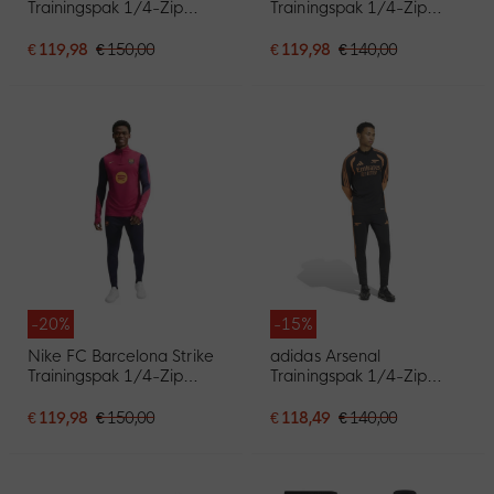
Trainingspak 1/4-Zip
Trainingspak 1/4-Zip
2026-2027 Donkerblauw
2026-2027 Donkergroen
Rood Geel
Roze Wit
€ 119,98
€ 150,00
€ 119,98
€ 140,00
-20%
-15%
Nike FC Barcelona Strike
adidas Arsenal
Trainingspak 1/4-Zip
Trainingspak 1/4-Zip
2026-2027 Rood
2026-2027 Zwart Oranje
Donkerblauw Geel
€ 119,98
€ 150,00
€ 118,49
€ 140,00