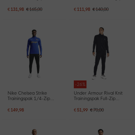
Zip Zwart Donkergrijs
Donkerblauw Zwart
Rood
€ 131,98
€ 165,00
€ 111,98
€ 140,00
-26%
Nike Chelsea Strike
Under Armour Rival Knit
Trainingspak 1/4-Zip
Trainingspak Full-Zip
2026-2027 Blauw
Zwart
Donkerblauw Goudgeel
€ 149,98
€ 51,99
€ 70,00