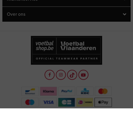
Over ons
Download de Voetbalshop App