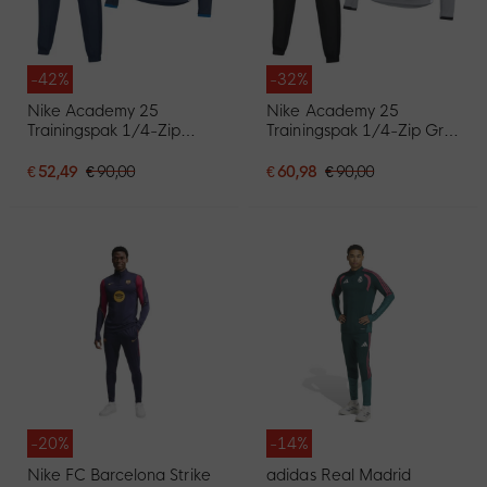
-42%
-32%
Nike Academy 25
Nike Academy 25
Trainingspak 1/4-Zip
Trainingspak 1/4-Zip Grijs
Donkerblauw Blauw Wit
Zwart Wit
€ 52,49
€ 90,00
€ 60,98
€ 90,00
-20%
-14%
Nike FC Barcelona Strike
adidas Real Madrid