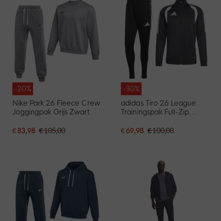
-20%
-30%
Nike Park 26 Fleece Crew
adidas Tiro 26 League
Joggingpak Grijs Zwart
Trainingspak Full-Zip
Zwart Wit
€ 83,98
€ 105,00
€ 69,98
€ 100,00