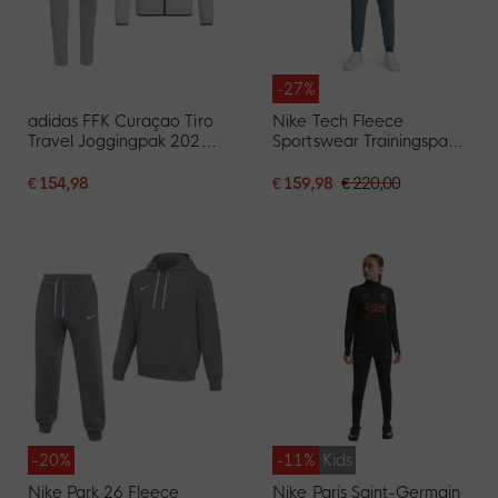
-27%
adidas FFK Curaçao Tiro
Nike Tech Fleece
Travel Joggingpak 2026-
Sportswear Trainingspak
2028 Grijs
Blauwgroen Zwart
€ 154,98
€ 159,98
€ 220,00
-20%
-11%
Kids
Nike Park 26 Fleece
Nike Paris Saint-Germain