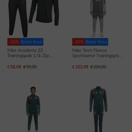
-34%
Beste Keus
-30%
Beste Keus
Nike Academy 25
Nike Tech Fleece
Trainingspak 1/4-Zip
Sportswear Trainingspak
Zwart Grijs Wit
Grijs Donkergrijs Felgroen
€ 58,98
€ 90,00
€ 153,98
€ 220,00