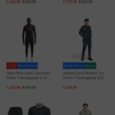
€ 163,98
€ 220,00
€ 172,98
€ 220,00
-21%
Beste Keus
Beste Keus
Nieuw
Nike Paris Saint-Germain
adidas Real Madrid Tiro
Strike Trainingspak 1/4-
Travel Trainingspak 2026-
Zip 2026-2027 Zwart
2027 Donkerblauw Wit
Felrood Donkerblauw
€ 118,98
€ 150,00
€ 164,98