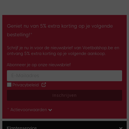
Geniet nu van 5% extra korting op je volgende
bestelling!*
Schrijf je nu in voor de nieuwsbrief van Voetbalshop.be en
ontvang 5% extra korting op je volgende aankoop.
Abonneer je op onze nieuwsbrief
Enter your email and accept the privacy policy to subscribe to 
Privacybeleid
Inschrijven
* Actievoorwaarden
Klantenservice