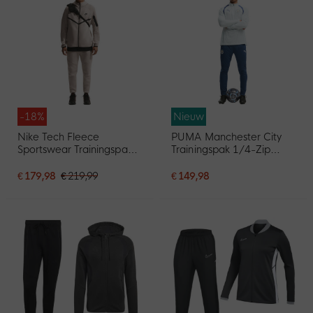
-18%
Nieuw
Nike Tech Fleece
PUMA Manchester City
Sportswear Trainingspak
Trainingspak 1/4-Zip
Donkergrijs Zwart
2026-2027 Lichtblauw
Donkerblauw
€ 179,98
€ 219,99
€ 149,98