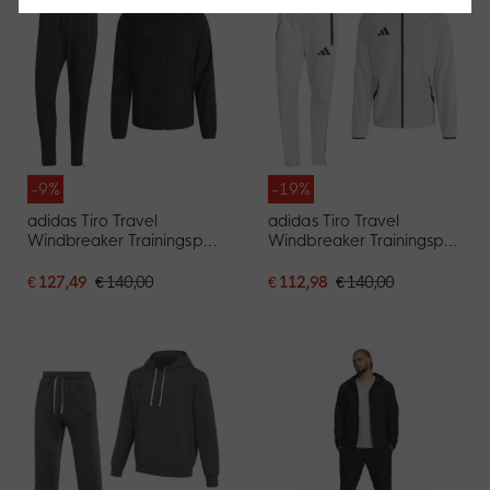
-9%
-19%
adidas Tiro Travel
adidas Tiro Travel
Windbreaker Trainingspak
Windbreaker Trainingspak
Zwart
Grijs Zwart
€ 127,49
€ 140,00
€ 112,98
€ 140,00