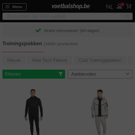
1
NL
Menu
Achteraf betalen met Klarna
Trainingspakken
(1000+ producten)
Nieuw
Nike Tech Fleece
Club Trainingspakken
Filteren