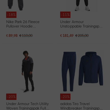
-18%
-11%
Nike Park 26 Fleece
Under Armour
Pullover Hoodie
Unstoppable Trainingspak
Joggingpak Donkergrijs
Full-Zip Zwart
Zwart
€ 89,98
€ 110,00
€ 181,49
€ 205,00
-20%
-20%
Under Armour Tech Utility
adidas Tiro Travel
Woven Trainingspak Full-
Windbreaker Trainingspak