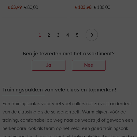
2026-2027 Kleuters /
2026-2027 Kids Rood
Peuters Rood
Donkerblauw Geel
€ 63,99
€ 80,00
€ 103,98
€ 130,00
Donkerblauw Geel
Volgende
1
2
3
4
5
Ben je tevreden met het assortiment?
Ja
Nee
Trainingspakken van vele clubs en topmerken!
Een trainingspak is voor veel voetballers net zo vast onderdeel
van de uitrusting als de schoenen zelf. Warm blijven vóór de
training, comfortabel op weg naar de wedstrijd of gewoon een
herkenbare look als team op het veld: een goed trainingspak
combineert functionaliteit met uitstraling. Bij Voetbalshop vind je