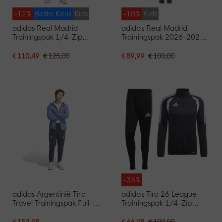
-12%
Beste Keus
Kids
-10%
Kids
adidas Real Madrid
adidas Real Madrid
Trainingspak 1/4-Zip
Trainingspak 2026-2027
2026-2027 Kids
Kids Donkergroen Roze
Donkergroen Roze Wit
Wit
€ 110,49
€ 125,00
€ 89,99
€ 100,00
-33%
adidas Argentinië Tiro
adidas Tiro 26 League
Travel Trainingspak Full-
Trainingspak 1/4-Zip
Zip 2026-2028 Blauw
Zwart Wit
Donkerblauw Goud
€ 154,98
€ 66,98
€ 100,00