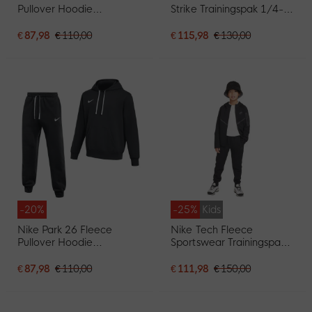
Pullover Hoodie
Strike Trainingspak 1/4-
Joggingpak Donkergrijs
Zip 2026-2027 Kids
Wit
Zwart Felrood
€ 87,98
€ 110,00
€ 115,98
€ 130,00
Donkerblauw
-20%
-25%
Kids
Nike Park 26 Fleece
Nike Tech Fleece
Pullover Hoodie
Sportswear Trainingspak
Joggingpak Zwart Wit
Kids Zwart Donkergrijs
€ 87,98
€ 110,00
€ 111,98
€ 150,00