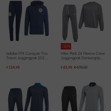
-20%
adidas FFK Curaçao Tiro
Nike Park 26 Fleece Crew
Travel Joggingpak 2026-
Joggingpak Donkergrijs
2028 Donkerblauw
Wit
€ 154,98
€ 83,98
€ 105,00