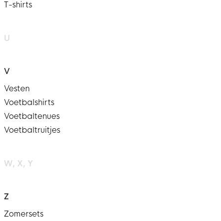
T-shirts
U
V
Vesten
Voetbalshirts
Voetbaltenues
Voetbaltruitjes
W
X
Y
Z
Zomersets