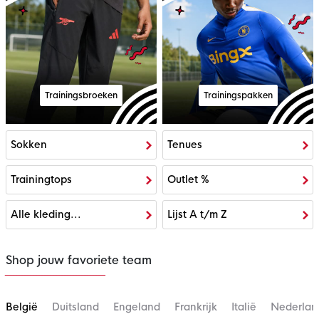
Trainingsbroeken
Trainingspakken
Sokken
Tenues
Trainingtops
Outlet %
Alle kleding...
Lijst A t/m Z
Shop jouw favoriete team
België
Duitsland
Engeland
Frankrijk
Italië
Nederlan