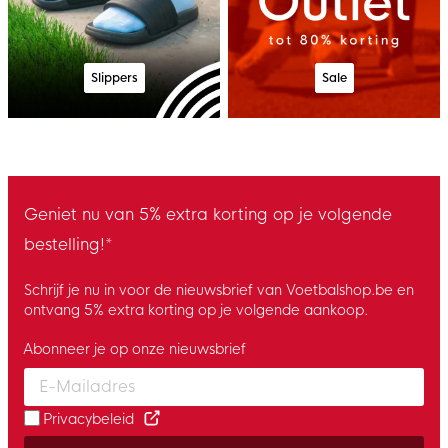
Slippers
Sale
Geniet nu van 5% extra korting op je volgende
bestelling!*
Schrijf je nu in voor de nieuwsbrief van Voetbalshop.be en
ontvang 5% extra korting op je volgende aankoop.
Abonneer je op onze nieuwsbrief
Enter your email and accept the privacy policy to subscribe to 
Privacybeleid