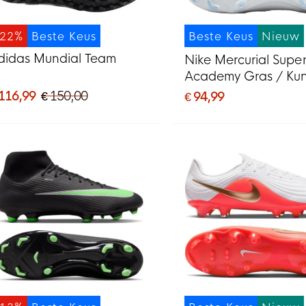
-22%
Beste Keus
Beste Keus
Nieuw
didas Mundial Team
Nike Mercurial Super
Academy Gras / Kun
Voetbalschoenen (
 116,99
€ 150,00
€ 94,99
Wit Felrood Goud