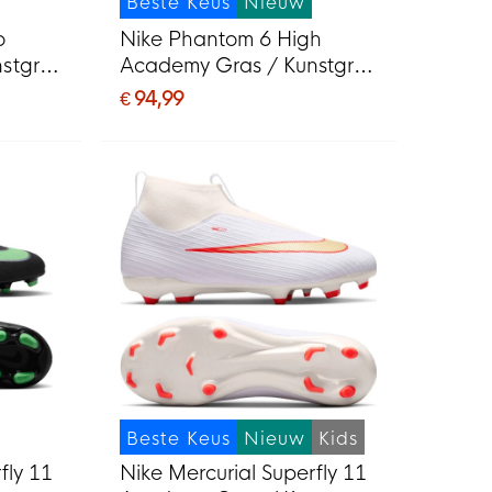
Beste Keus
Nieuw
o
Nike Phantom 6 High
stgras
Academy Gras / Kunstgras
MG)
Voetbalschoenen (MG)
€ 94,99
Zwart Felrood Goud
Beste Keus
Nieuw
Kids
fly 11
Nike Mercurial Superfly 11