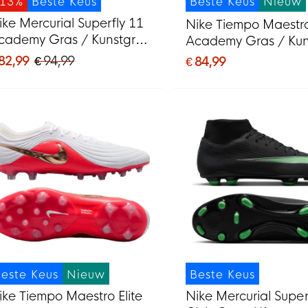
-13%
Beste Keus
Beste Keus
Nieuw
ike Mercurial Superfly 11
Nike Tiempo Maestr
cademy Gras / Kunstgras
Academy Gras / Kun
oetbalschoenen (MG)
Voetbalschoenen (
 82,99
€ 94,99
€ 84,99
wart Felgroen Zilvergrijs
Wit Felrood Goud
este Keus
Nieuw
Beste Keus
ike Tiempo Maestro Elite
Nike Mercurial Super