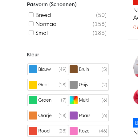
Pasvorm (schoenen)
N
Breed
50
A
Normaal
158
V
€
Z
Smal
186
Kleur
49
5
Blauw
Bruin
18
2
Geel
Grijs
7
6
Groen
Multi
18
6
Oranje
Paars
B
28
46
Rood
Roze
N