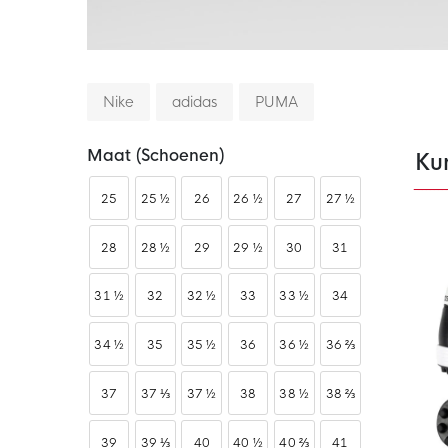
Nike
adidas
PUMA
Maat (schoenen)
Ku
25
25 ½
26
26 ½
27
27 ½
28
28 ½
29
29 ½
30
31
31 ½
32
32 ½
33
33 ½
34
34 ½
35
35 ½
36
36 ½
36 ⅔
37
37 ⅓
37 ½
38
38 ½
38 ⅔
39
39 ⅓
40
40 ½
40 ⅔
41