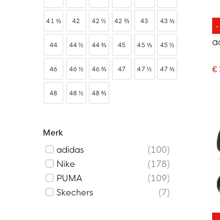
41 ⅓
42
42 ½
42 ⅔
43
43 ⅓
a
44
44 ½
44 ⅔
45
45 ⅓
45 ½
€
46
46 ½
46 ⅔
47
47 ½
47 ⅓
48
48 ½
48 ⅔
Merk
adidas
100
Nike
178
PUMA
109
Skechers
7