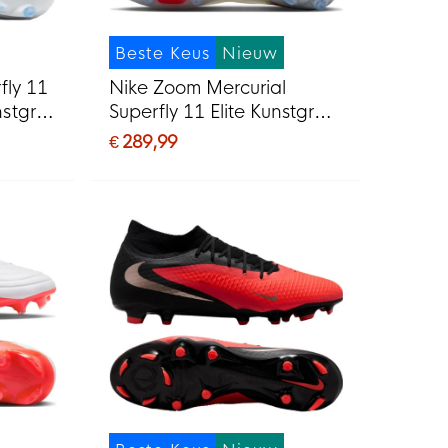
Beste Keus
Nieuw
fly 11
Nike Zoom Mercurial
stgras
Superfly 11 Elite Kunstgras
MG)
Voetbalschoenen (AG) Wit
€ 289,99
Felrood Goud