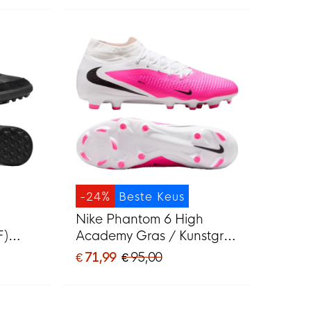
-24%
Beste Keus
Nike Phantom 6 High
F)
Academy Gras / Kunstgras
Voetbalschoenen (MG)
€ 71,99
€ 95,00
Wit Felroze Zwart