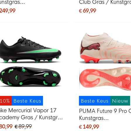
unstgras
Club Gras / Kunstgr
oetbalschoenen (AG) Wit
Voetbalschoenen (
 249,99
€ 69,99
elrood Goud
Zwart Felgroen Zilver
-10%
Beste Keus
Beste Keus
Nieuw
ike Mercurial Vapor 17
PUMA Future 9 Pro 
cademy Gras / Kunstgras
Kunstgras
oetbalschoenen (MG)
Voetbalschoenen (
 80,99
€ 89,99
€ 149,99