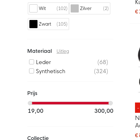
K
102
2
Wit
Zilver
V
€
F
105
Zwart
Materiaal
Uitleg
Leder
68
Synthetisch
324
Prijs
19,00
300,00
N
A
V
€
Collectie