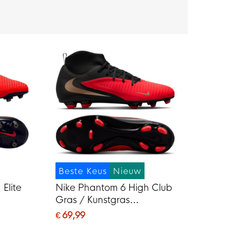
Beste Keus
Nieuw
Elite
Nike Phantom 6 High Club
Gras / Kunstgras
G)
Voetbalschoenen (MG)
€ 69,99
Zwart Felrood Goud