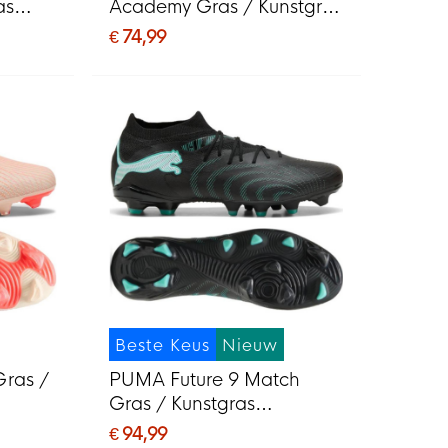
as
Academy Gras / Kunstgras
MG)
Voetbalschoenen (MG)
€ 74,99
grijs
Kids Wit Felrood Goud
Beste Keus
Nieuw
Gras /
PUMA Future 9 Match
Gras / Kunstgras
MG)
Voetbalschoenen (MG)
€ 94,99