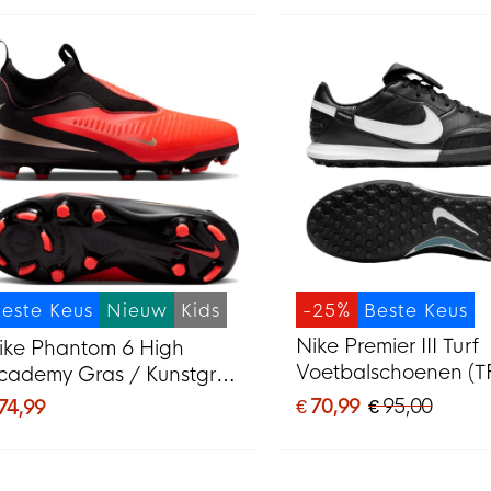
este Keus
Nieuw
Kids
-25%
Beste Keus
Nike Premier III Turf
ike Phantom 6 High
Voetbalschoenen (T
cademy Gras / Kunstgras
Zwart Wit Zwart
oetbalschoenen (MG)
€ 70,99
€ 95,00
 74,99
ids Zwart Felrood Goud