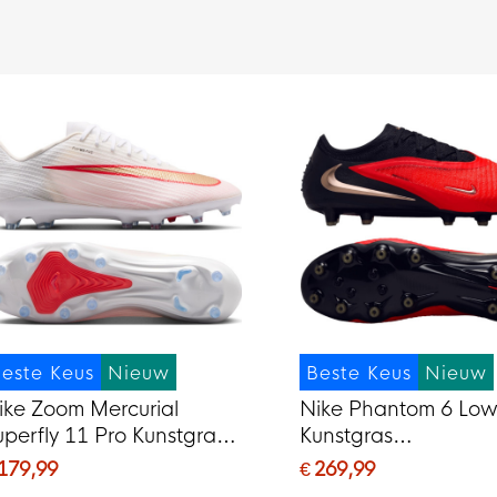
este Keus
Nieuw
Beste Keus
Nieuw
ike Zoom Mercurial
Nike Phantom 6 Low 
uperfly 11 Pro Kunstgras
Kunstgras
oetbalschoenen (AG) Wit
Voetbalschoenen (A
 179,99
€ 269,99
elrood Goud
Zwart Felrood Goud