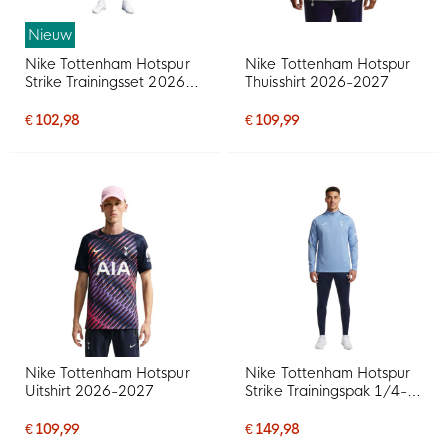
Nieuw
Nike Tottenham Hotspur
Nike Tottenham Hotspur
Strike Trainingsset 2026-
Thuisshirt 2026-2027
2027 Donkerblauw
Lichtblauw Geel Wit
€ 102,98
€ 109,99
Nike Tottenham Hotspur
Nike Tottenham Hotspur
Uitshirt 2026-2027
Strike Trainingspak 1/4-
Zip 2026-2027
Lichtblauw Donkerblauw
€ 109,99
€ 149,98
Wit