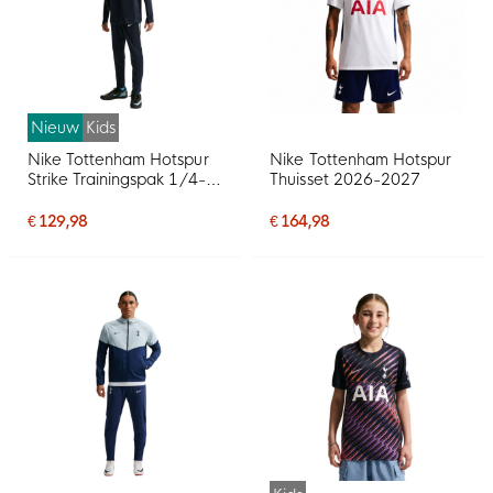
Nieuw
Kids
Nike Tottenham Hotspur
Nike Tottenham Hotspur
Strike Trainingspak 1/4-
Thuisset 2026-2027
Zip 2026-2027 Kids
Donkerblauw Lichtblauw
€ 129,98
€ 164,98
Geel Wit