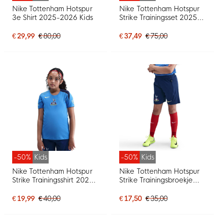
Nike Tottenham Hotspur
Nike Tottenham Hotspur
3e Shirt 2025-2026 Kids
Strike Trainingsset 2025-
2026 Kids Blauw
Donkerblauw Felgeel
€ 29,99
€ 80,00
€ 37,49
€ 75,00
-50%
Kids
-50%
Kids
Nike Tottenham Hotspur
Nike Tottenham Hotspur
Strike Trainingsshirt 2025-
Strike Trainingsbroekje
2026 Kids Blauw
2025-2026 Kids
Donkerblauw Felgeel
Donkerblauw Blauw
€ 19,99
€ 40,00
€ 17,50
€ 35,00
Felgeel