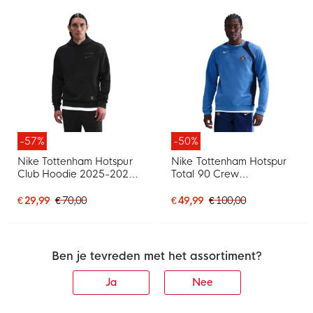
-57%
-50%
Nike Tottenham Hotspur
Nike Tottenham Hotspur
Club Hoodie 2025-2026
Total 90 Crew
Zwart
Trainingstrui 2025-2026
Blauw Donkerblauw
€ 29,99
€ 70,00
€ 49,99
€ 100,00
Felgeel
Ben je tevreden met het assortiment?
Ja
Nee