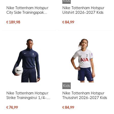
Kids
Nike Tottenham Hotspur
Nike Tottenham Hotspur
City Side Trainingspak
Uitshirt 2026-2027 Kids
2026-2027 Donkerblauw
Lichtblauw Wit
€ 189,98
€ 84,99
Kids
Nike Tottenham Hotspur
Nike Tottenham Hotspur
Strike Trainingstrui 1/4-
Thuisshirt 2026-2027 Kids
Zip 2026-2027
Donkerblauw Lichtblauw
€ 74,99
€ 84,99
Wit