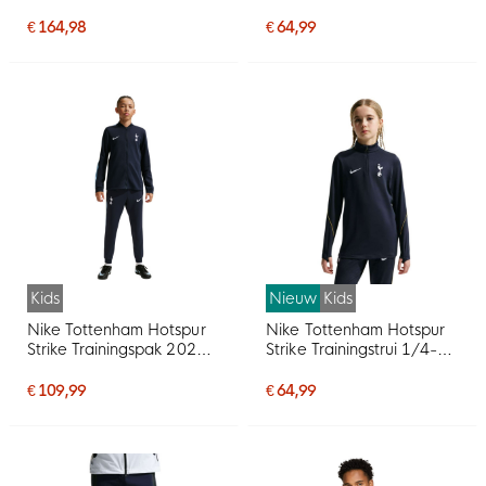
2026-2027 Kids
Donkerblauw Lichtblauw
€ 164,98
€ 64,99
Wit
Kids
Nieuw
Kids
Nike Tottenham Hotspur
Nike Tottenham Hotspur
Strike Trainingspak 2026-
Strike Trainingstrui 1/4-
2027 Kids Donkerblauw
Zip 2026-2027 Kids
Geel Lichtblauw Wit
Donkerblauw Geel
€ 109,99
€ 64,99
Lichtblauw Wit