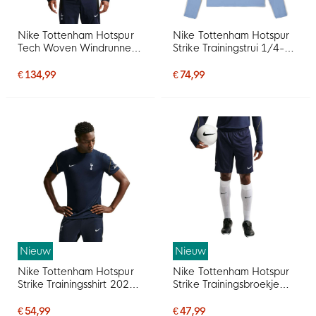
Nike Tottenham Hotspur
Nike Tottenham Hotspur
Tech Woven Windrunner
Strike Trainingstrui 1/4-
Jack Wit Donkerblauw
Zip 2026-2027
Lichtblauw Donkerblauw
€ 134,99
€ 74,99
Wit
Nieuw
Nieuw
Nike Tottenham Hotspur
Nike Tottenham Hotspur
Strike Trainingsshirt 2026-
Strike Trainingsbroekje
2027 Donkerblauw Geel
2026-2027 Donkerblauw
Lichtblauw Wit
Lichtblauw Wit
€ 54,99
€ 47,99