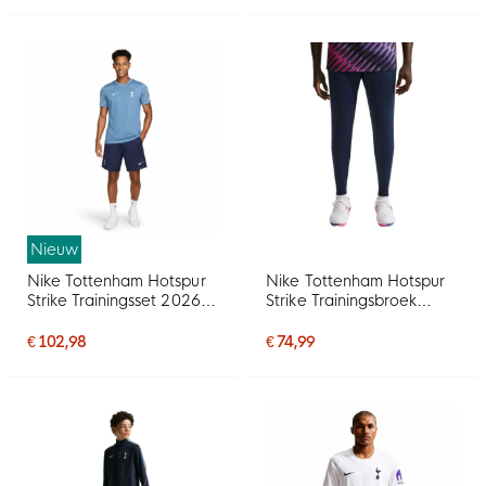
Nieuw
Nike Tottenham Hotspur
Nike Tottenham Hotspur
Strike Trainingsset 2026-
Strike Trainingsbroek
2027 Lichtblauw
2026-2027 Donkerblauw
Donkerblauw Geel Wit
Lichtblauw Wit
€ 102,98
€ 74,99