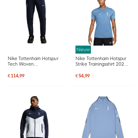
Nieuw
Nike Tottenham Hotspur
Nike Tottenham Hotspur
Tech Woven
Strike Trainingsshirt 2026-
Trainingsbroek 2026-
2027 Lichtblauw Geel
2027 Donkerblauw
Donkerblauw Wit
€ 114,99
€ 54,99
Lichtblauw Wit