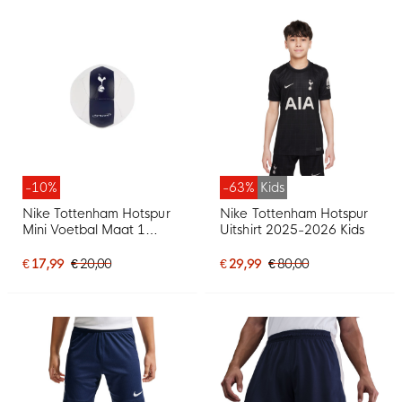
-10%
-63%
Kids
Nike Tottenham Hotspur
Nike Tottenham Hotspur
Mini Voetbal Maat 1
Uitshirt 2025-2026 Kids
2025-2026 Wit
Donkerblauw
€ 17,99
€ 20,00
€ 29,99
€ 80,00