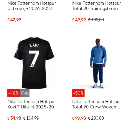
Nike Tottenham Hotspur
Nike Tottenham Hotspur
Uitbroekje 2026-2027
Total 90 Trainingsbroek
Kids
Woven 2025-2026
Donkerblauw Blauw
€ 42,99
€ 49,99
€ 100,00
Felgeel
-48%
Kids
-50%
Nike Tottenham Hotspur
Nike Tottenham Hotspur
Xavi 7 Uitshirt 2025-2026
Total 90 Crew Woven
Kids
Trainingspak 2025-2026
Blauw Donkerblauw
€ 54,98
€ 104,99
€ 99,98
€ 200,00
Felgeel