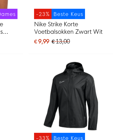
Dames
-23%
Beste Keus
ke
Nike Strike Korte
s
Voetbalsokken Zwart Wit
€ 9,99
€ 13,00
-33%
Beste Keus