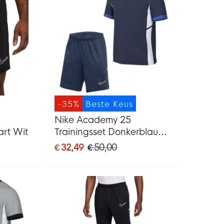
-35%
Beste Keus
Nike Academy 25
art Wit
Trainingsset Donkerblauw
Blauw Wit
€ 32,49
€ 50,00