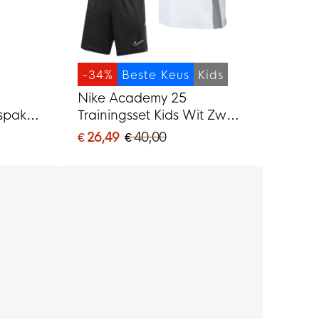
-34%
Beste Keus
Kids
Nike Academy 25
spak
Trainingsset Kids Wit Zwart
Grijs
€ 26,49
€ 40,00