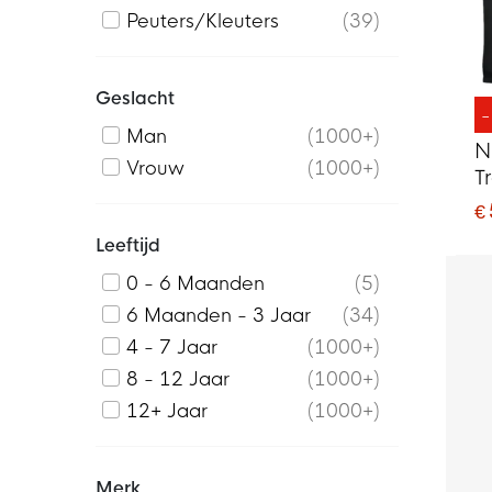
Peuters/Kleuters
39
Geslacht
Man
1000+
N
Vrouw
1000+
T
Z
€
Leeftijd
0 - 6 Maanden
5
6 Maanden - 3 Jaar
34
4 - 7 Jaar
1000+
8 - 12 Jaar
1000+
12+ Jaar
1000+
Merk