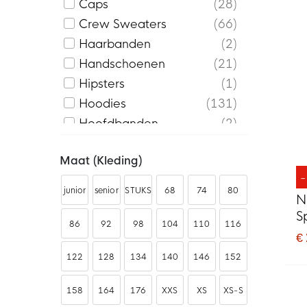
Caps
28
Crew Sweaters
66
Haarbanden
2
Handschoenen
21
Hipsters
1
Hoodies
131
Hoofdbanden
2
Jassen
148
Maat (kleding)
Korte Broeken
401
Lange Broeken
521
junior
senior
STUKS
68
74
80
N
Mutsen
7
S
Nekwarmers
9
86
92
98
104
110
116
Z
€
Shirts
1000+
122
128
134
140
146
152
Sjaals
3
Slidingbroekjes
59
158
164
176
XXS
XS
XS-S
Sokken
141