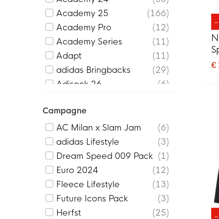
Academy 25
166
Academy Pro
12
N
Academy Series
11
S
Adapt
11
Z
€
adidas Bringbacks
29
Adisock 26
6
Ametrine
18
Campagne
Authentic
4
Bolt
3
AC Milan x Slam Jam
6
Campeon 25
5
adidas Lifestyle
3
Centro
1
Dream Speed 009 Pack
1
Challenger
38
Euro 2024
12
Classico
1
Fleece Lifestyle
13
Club
19
Future Icons Pack
3
Club Fleece
87
Herfst
25