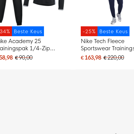
-34%
Beste Keus
-25%
Beste Keus
ike Academy 25
Nike Tech Fleece
rainingspak 1/4-Zip
Sportswear Training
wart Grijs Wit
Donkerblauw Zwart
 58,98
€ 90,00
€ 163,98
€ 220,00