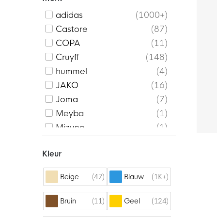
adidas
1000+
Castore
87
COPA
11
Cruyff
148
hummel
4
JAKO
16
Joma
7
Meyba
1
Mizuno
1
Nike
1000+
Kleur
PUMA
426
Robey
69
47
1K+
Beige
Blauw
Stanno
38
Touzani
4
11
124
Bruin
Geel
Uhlsport
35