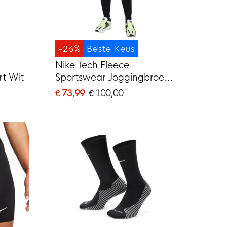
-26%
Beste Keus
Nike Tech Fleece
t Wit
Sportswear Joggingbroek
Zwart Donkergrijs
€ 73,99
€ 100,00