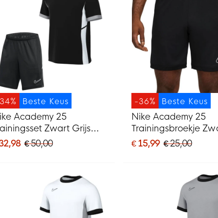
-34%
Beste Keus
-36%
Beste Keus
ike Academy 25
Nike Academy 25
rainingsset Zwart Grijs
Trainingsbroekje Zw
it
 32,98
€ 50,00
€ 15,99
€ 25,00