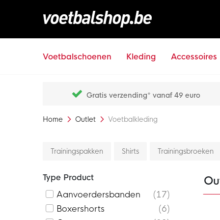
Voetbalschoenen
Kleding
Accessoires
Gratis verzending* vanaf 49 euro
Home
Outlet
Voetbalkleding
Trainingspakken
Shirts
Trainingsbroeken
Type Product
Out
Aanvoerdersbanden
17
Boxershorts
6