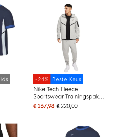
Kids
-24%
Beste Keus
Nike Tech Fleece
Sportswear Trainingspak
 Wit
Lichtgrijs Zwart
€ 167,98
€ 220,00