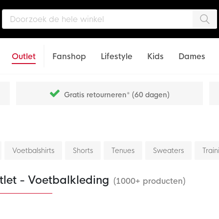
Zo
Outlet
Fanshop
Lifestyle
Kids
Dames
Gratis retourneren* (60 dagen)
Voetbalshirts
Shorts
Tenues
Sweaters
Train
let - Voetbalkleding
(1000+ producten)