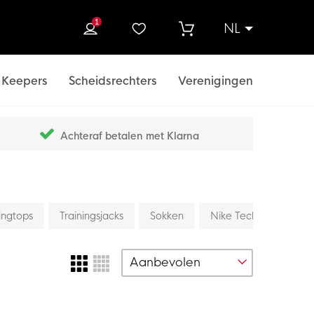
1
NL
ek
Keepers
Scheidsrechters
Verenigingen
Achteraf betalen met Klarna
ingtops
Trainingsjacks
Sokken
Nike Tech
Kids