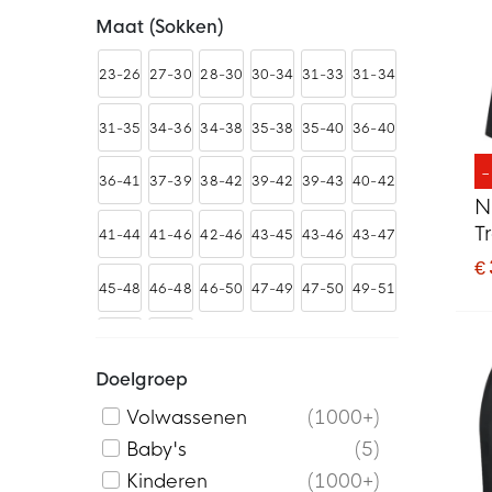
Maat (sokken)
23-26
27-30
28-30
30-34
31-33
31-34
31-35
34-36
34-38
35-38
35-40
36-40
36-41
37-39
38-42
39-42
39-43
40-42
N
T
41-44
41-46
42-46
43-45
43-46
43-47
Gr
€
45-48
46-48
46-50
47-49
47-50
49-51
S-M
L-XL
Doelgroep
Volwassenen
1000+
Baby's
5
Kinderen
1000+