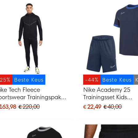
-25%
Beste Keus
-44%
Beste Keus
ike Tech Fleece
Nike Academy 25
portswear Trainingspak
Trainingsset Kids
wart Donkergrijs
Donkerblauw Blauw
 163,98
€ 220,00
€ 22,49
€ 40,00