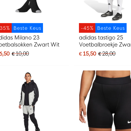
-35%
Beste Keus
-45%
Beste Keus
didas Milano 23
adidas tastigo 25
oetbalsokken Zwart Wit
Voetbalbroekje Zwar
6,50
€ 10,00
€ 15,50
€ 28,00