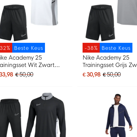
-32%
Beste Keus
-38%
Beste Keus
ike Academy 25
Nike Academy 25
rainingsset Wit Zwart
Trainingsset Grijs Zw
ijs
Wit
 33,98
€ 50,00
€ 30,98
€ 50,00