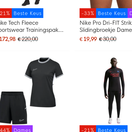
-21%
Beste Keus
-33%
Beste Keus
ike Tech Fleece
Nike Pro Dri-FIT Stri
portswear Trainingspak
Slidingbroekje Dame
wart Lichtgrijs
Zwart
 172,98
€ 220,00
€ 19,99
€ 30,00
-44%
Dames
-21%
Beste Keus