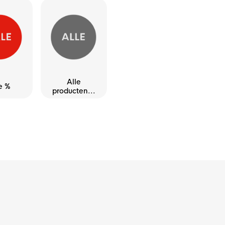
Alle
e %
producten...