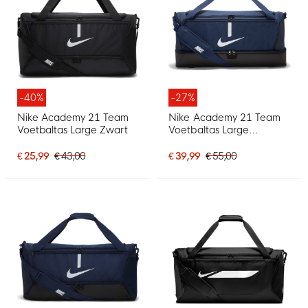
-40%
-27%
Nike Academy 21 Team
Nike Academy 21 Team
Voetbaltas Large Zwart
Voetbaltas Large
Schoenenvak
Donkerblauw
€ 25,99
€ 43,00
€ 39,99
€ 55,00