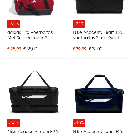
-32%
-21%
adidas Tiro Voetbaltas
Nike Academy Team F26
Met Schoenenvak Small
Voetbaltas Small Zwart
Rood Wit
Wit
€ 25,99
€ 38,00
€ 29,99
€ 38,00
-38%
-40%
Nike Academy Team F26
Nike Academy Team F26