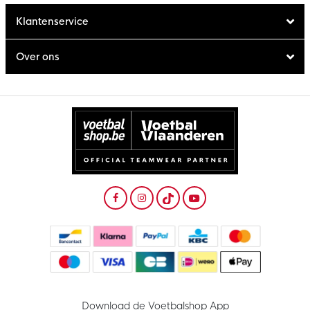
Klantenservice
Over ons
Download de Voetbalshop App