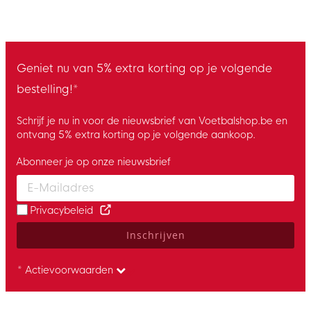
Geniet nu van 5% extra korting op je volgende
bestelling!*
Schrijf je nu in voor de nieuwsbrief van Voetbalshop.be en
ontvang 5% extra korting op je volgende aankoop.
Abonneer je op onze nieuwsbrief
Enter your email and accept the privacy policy to subscribe to 
Privacybeleid
Inschrijven
* Actievoorwaarden