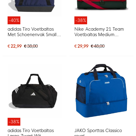
-40%
-38%
adidas Tiro Voetbaltas
Nike Academy 21 Team
Met Schoenenvak Small
Voetbaltas Medium
Blauw Wit
Schoenenvak Rood
€ 22,99
€ 38,00
€ 29,99
€ 48,00
-38%
adidas Tiro Voetbaltas
JAKO Sporttas Classico
Large Zwart Wit
royal