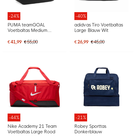
-24%
-40%
PUMA teamGOAL
adidvas Tiro Voetbaltas
Voetbaltas Medium
Large Blauw Wit
Schoenvak Rood Zwart
€ 41,99
€ 55,00
€ 26,99
€ 45,00
-44%
-21%
Nike Academy 21 Team
Robey Sporttas
Voetbaltas Large Rood
Donkerblauw