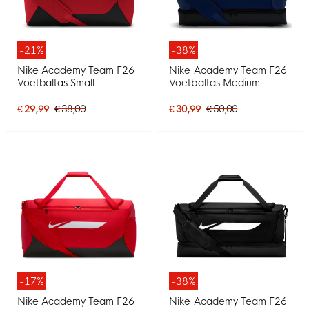
-21%
-38%
Nike Academy Team F26
Nike Academy Team F26
Voetbaltas Small
Voetbaltas Medium
Lichtrood Zwart
Schoenenvak
Donkerblauw Zwart
€ 29,99
€ 38,00
€ 30,99
€ 50,00
-17%
-38%
Nike Academy Team F26
Nike Academy Team F26