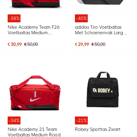
-38%
-40%
Nike Academy Team F26
adidas Tiro Voetbaltas
Voetbaltas Medium
Met Schoenenvak Large
Schoenenvak Lichtrood
Blauw Wit
Zwart
€ 30,99
€ 50,00
€ 29,99
€ 50,00
-34%
-21%
Nike Academy 21 Team
Robey Sporttas Zwart
Voetbaltas Medium Rood