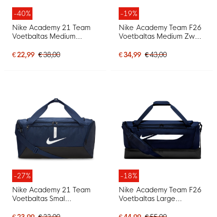
-40%
-19%
Nike Academy 21 Team
Nike Academy Team F26
Voetbaltas Medium
Voetbaltas Medium Zwart
Donkerblauw
Wit
€ 22,99
€ 38,00
€ 34,99
€ 43,00
-27%
-18%
Nike Academy 21 Team
Nike Academy Team F26
Voetbaltas Smal
Voetbaltas Large
Donkerblauw
Schoenenvak
Donkerblauw Zwart
€ 23,99
€ 33,00
€ 44,99
€ 55,00