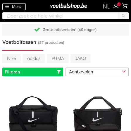
1
NL
Menu
Gratis retourneren* (60 dagen)
Voetbaltassen
(57 producten)
Nike
adidas
PUMA
JAKO
Filteren