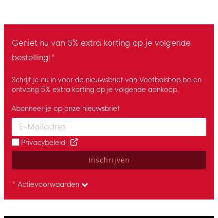
Geniet nu van 5% extra korting op je volgende
bestelling!*
Schrijf je nu in voor de nieuwsbrief van Voetbalshop.be en
ontvang 5% extra korting op je volgende aankoop.
Abonneer je op onze nieuwsbrief
Enter your email and accept the privacy policy to subscribe to 
Privacybeleid
Inschrijven
* Actievoorwaarden