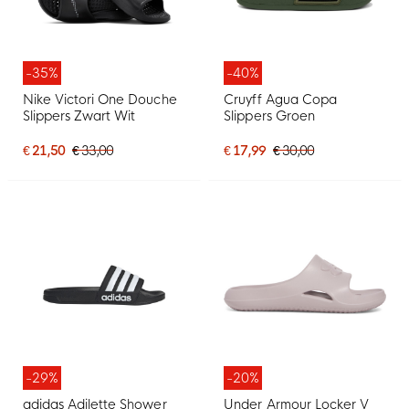
-35%
-40%
Nike Victori One Douche
Cruyff Agua Copa
Slippers Zwart Wit
Slippers Groen
€ 21,50
€ 33,00
€ 17,99
€ 30,00
-29%
-20%
adidas Adilette Shower
Under Armour Locker V