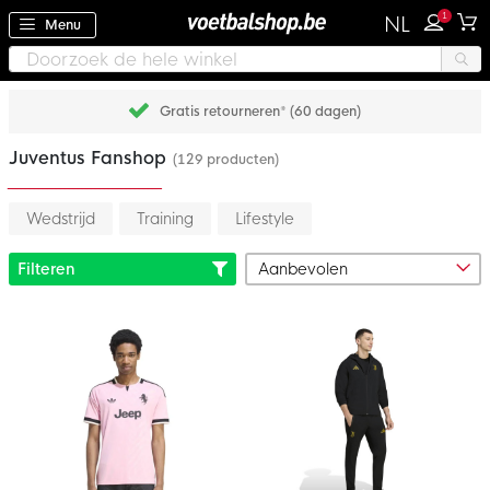
1
NL
Menu
Achteraf betalen met Klarna
Juventus Fanshop
(129 producten)
Wedstrijd
Training
Lifestyle
Filteren