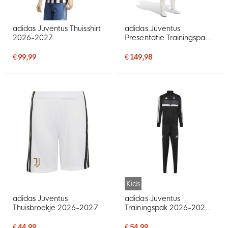
adidas Juventus Thuisshirt
adidas Juventus
2026-2027
Presentatie Trainingspak
2026-2027 Blauw Wit
Goud
€ 99,99
€ 149,98
Kids
adidas Juventus
adidas Juventus
Thuisbroekje 2026-2027
Trainingspak 2026-2027
Kids Zwart Wit Grijs
€ 44,99
€ 54,99