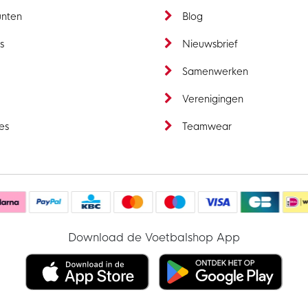
unten
Blog
s
Nieuwsbrief
t
Samenwerken
Verenigingen
es
Teamwear
Download de Voetbalshop App