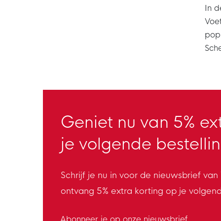
In d
Voet
popu
Sche
Geniet nu van 5% ext
je volgende bestellin
Schrijf je nu in voor de nieuwsbrief va
ontvang 5% extra korting op je volgen
Abonneer je op onze nieuwsbrief