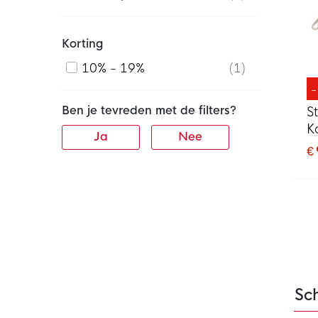
Korting
10% - 19%
1
Ben je tevreden met de filters?
S
K
Ja
Nee
€ 
Sch