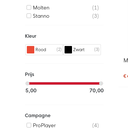
Molten
1
Stanno
3
Kleur
2
3
Rood
Zwart
M
Prijs
€
5,00
70,00
Campagne
ProPlayer
4