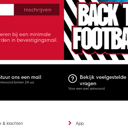
 policy to subscribe to our newsletter.
Inschrijven
veren bij een minimale
rden in bevestigingsmail.
Stuur ons een mail
Bekijk veelgestelde
ntwoord binnen 24 uur
vragen
Voor een snel antwoord
e & klachten
App