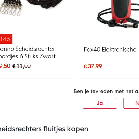
-14%
tanno Scheidsrechter
Fox40 Elektronische F
oordjes 6 Stuks Zwart
9,50
€ 11,00
€ 37,99
Ben je tevreden met het a
Ja
N
eidsrechters fluitjes kopen