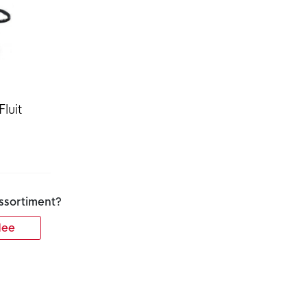
luit
ssortiment?
ee