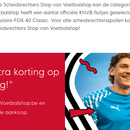
e Scheidsrechters Shop van Voetbalshop kan de categorie 
balshop heeft een aantal officiële KNVB fluitjes gesele
laire FOX 40 Classic. Voor alle scheidsrechtersspullen k
idsrechters Shop van Voetbalshop!
ra korting op
g!*
n Voetbalshop.be en
de aankoop.