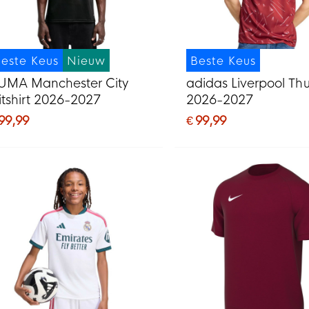
este Keus
Nieuw
Beste Keus
UMA Manchester City
adidas Liverpool Thui
itshirt 2026-2027
2026-2027
 99,99
€ 99,99