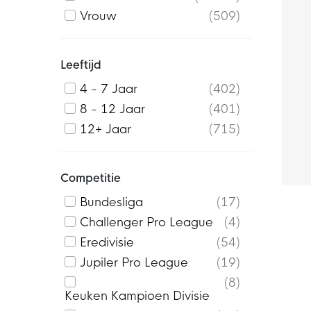
Curaçao
28
Vrouw
509
Duitsland
11
Dynamo Kiev
1
Leeftijd
Engeland
1
4 - 7 Jaar
402
Everton
4
8 - 12 Jaar
401
FC Barcelona
23
12+ Jaar
715
FC Kopenhagen
2
FC St. Pauli
3
FC Twente
8
Competitie
FC Utrecht
8
Bundesliga
17
Fenerbahce
1
Challenger Pro League
4
Feyenoord
13
Eredivisie
54
Flamengo
2
Jupiler Pro League
19
Frankrijk
3
8
Galatasaray
5
Keuken Kampioen Divisie