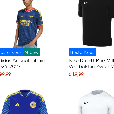
este Keus
Nieuw
Beste Keus
didas Arsenal Uitshirt
Nike Dri-FIT Park VII
026-2027
Voetbalshirt Zwart 
 99,99
€ 19,99