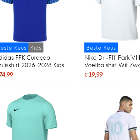
este Keus
Kids
Beste Keus
didas FFK Curaçao
Nike Dri-FIT Park VII
huisshirt 2026-2028 Kids
Voetbalshirt Wit Zw
 74,99
€ 19,99