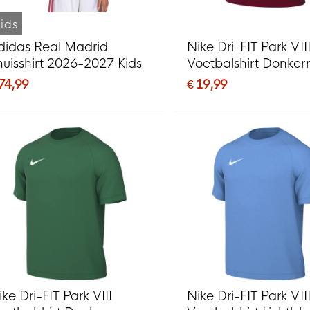
ids
didas Real Madrid
Nike Dri-FIT Park VII
huisshirt 2026-2027 Kids
Voetbalshirt Donker
Wit
 74,99
€ 19,99
ke Dri-FIT Park VIII
Nike Dri-FIT Park VII