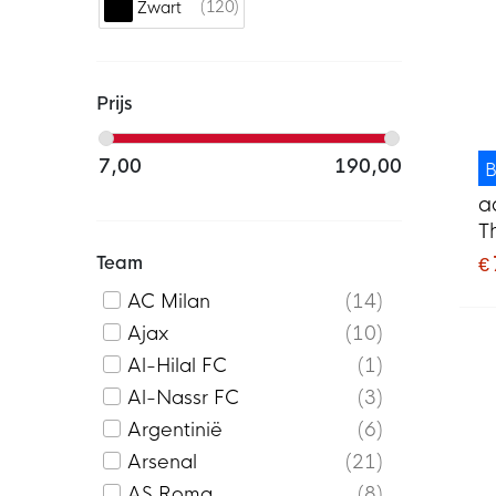
120
Zwart
Prijs
7,00
190,00
B
a
T
Team
€
AC Milan
14
Ajax
10
Al-Hilal FC
1
Al-Nassr FC
3
Argentinië
6
Arsenal
21
AS Roma
8