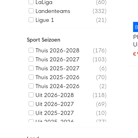
Girona FC
1
LaLiga
60
Griekenland
2
Landenteams
332
Ibiza CD
1
Ligue 1
21
Ierland
1
B
MLS
23
Inter Miami CF
15
P
Overig
29
Sport Seizoen
U
Internazionale
13
Premier League
160
Thuis 2026-2028
176
€
Italië
5
Premiership
5
Thuis 2026-2027
103
Jamaica
8
Primeira Liga
4
Thuis 2025-2027
6
Japan
1
Serie A
54
Thuis 2025-2026
70
Juventus
14
Super Lig
6
Thuis 2024-2026
2
Kroatië
4
Uit 2026-2028
118
LA Galaxy
1
Uit 2026-2027
69
Lazio Roma
3
Uit 2025-2027
10
Lille OSC
1
Uit 2025-2026
77
Liverpool
70
Derde 2026-2027
21
Lommel SK
6