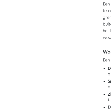
Een 
te c
gren
buit
het
weds
Waa
Een 
D
g
S
a
Z
b
D