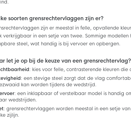
ind.
ke soorten grensrechtervlaggen zijn er?
srechtervlaggen zijn er meestal in felle, opvallende kleu
 verkrijgbaar in een setje van twee. Sommige modellen 
apbare steel, wat handig is bij vervoer en opbergen.
r let je op bij de keuze van een grensrechtervlag?
ichtbaarheid
: kies voor felle, contrasterende kleuren di
tevigheid
: een stevige steel zorgt dat de vlag comforta
ezwaaid kan worden tijdens de wedstrijd.
ervoer
: een inklapbaar of verstelbaar model is handig
aar wedstrijden.
et
: grensrechtervlaggen worden meestal in een setje van
ke zijlijn.