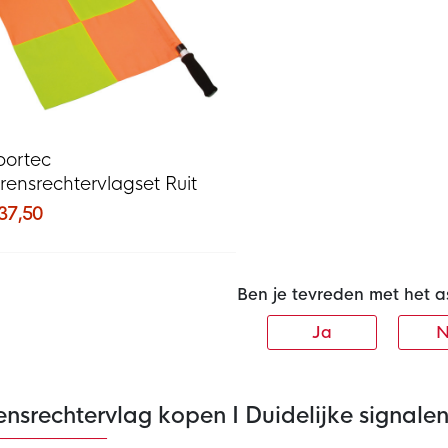
portec
rensrechtervlagset Ruit
 37,50
Ben je tevreden met het a
Ja
N
nsrechtervlag kopen I Duidelijke signalen 