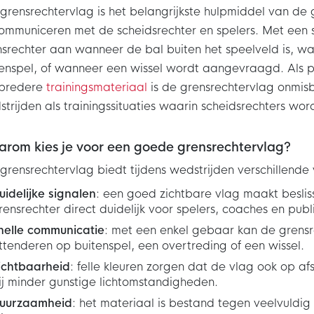
grensrechtervlag is het belangrijkste hulpmiddel van de 
ommuniceren met de scheidsrechter en spelers. Met een
srechter aan wanneer de bal buiten het speelveld is, wa
enspel, of wanneer een wissel wordt aangevraagd. Als p
 bredere
trainingsmateriaal
is de grensrechtervlag onmisba
trijden als trainingssituaties waarin scheidsrechters wo
rom kies je voor een goede grensrechtervlag?
grensrechtervlag biedt tijdens wedstrijden verschillende
uidelijke signalen
: een goed zichtbare vlag maakt besli
rensrechter direct duidelijk voor spelers, coaches en publ
nelle communicatie
: met een enkel gebaar kan de grensr
ttenderen op buitenspel, een overtreding of een wissel.
ichtbaarheid
: felle kleuren zorgen dat de vlag ook op afs
ij minder gunstige lichtomstandigheden.
uurzaamheid
: het materiaal is bestand tegen veelvuldig