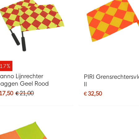
-17%
tanno Lijnrechter
PIRI Grensrechtersv
laggen Geel Rood
II
 17,50
€ 21,00
€ 32,50