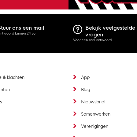
Stuur ons een mail
Bekijk veelgestelde
ntwoord binnen 24 uur
vragen
Voor een snel antwoord
e & klachten
App
unten
Blog
s
Nieuwsbrief
t
Samenwerken
Verenigingen