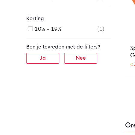
Korting
10% - 19%
1
Ben je tevreden met de filters?
S
G
Ja
Nee
€
Gre