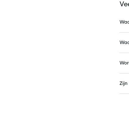
Ve
Waar
Waa
Word
Zijn