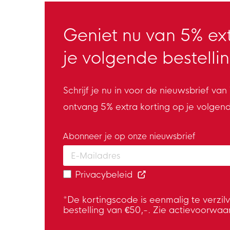
Geniet nu van 5% ext
je volgende bestellin
Schrijf je nu in voor de nieuwsbrief va
ontvang 5% extra korting op je volgen
Abonneer je op onze nieuwsbrief
Enter your email and accept the privacy
Privacybeleid
*De kortingscode is eenmalig te verzil
bestelling van €50,-. Zie actievoorwaa