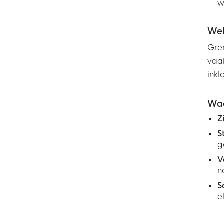
w
Wel
Gren
vaak
inkl
Waa
Z
S
g
V
n
S
el