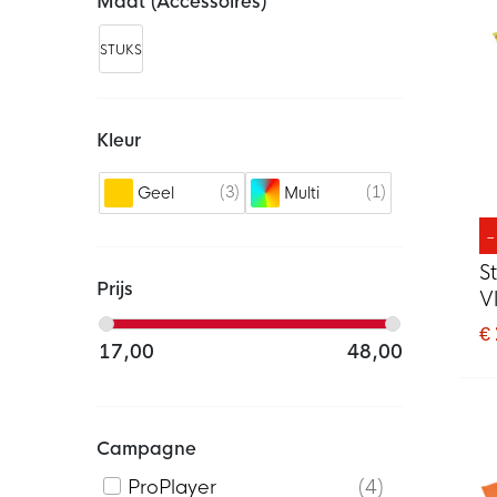
Maat (accessoires)
STUKS
Kleur
3
1
Geel
Multi
S
Prijs
V
€
17,00
48,00
Campagne
ProPlayer
4