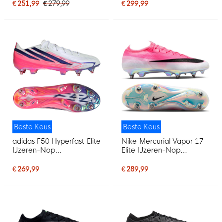
Wit Zwart Roze
(SG) Wit Felrood Goud
€ 251,99
€ 279,99
€ 299,99
Beste Keus
Beste Keus
adidas F50 Hyperfast Elite
Nike Mercurial Vapor 17
IJzeren-Nop
Elite IJzeren-Nop
Voetbalschoenen (SG)
Voetbalschoenen (SG)
Wit Paars Roze
Felroze Wit Zwart
€ 269,99
€ 289,99