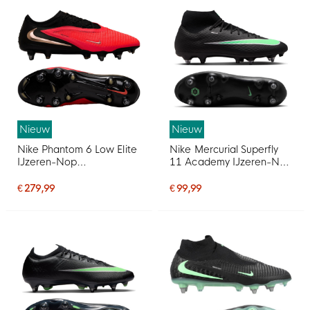
Nieuw
Nieuw
Nike Phantom 6 Low Elite
Nike Mercurial Superfly
IJzeren-Nop
11 Academy IJzeren-Nop
Voetbalschoenen (SG)
Voetbalschoenen (SG)
Pro Player Zwart Felrood
Anti-Clog Zwart Felgroen
€ 279,99
€ 99,99
Goud
Zilvergrijs