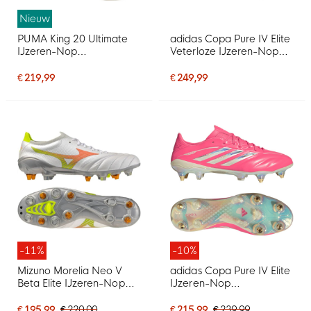
Nieuw
PUMA King 20 Ultimate
adidas Copa Pure IV Elite
IJzeren-Nop
Veterloze IJzeren-Nop
Voetbalschoenen (SG)
Voetbalschoenen (SG)
Gebroken Wit Zwart
Wit Blauw Donkerblauw
€ 219,99
€ 249,99
Rood
-11%
-10%
Mizuno Morelia Neo V
adidas Copa Pure IV Elite
Beta Elite IJzeren-Nop
IJzeren-Nop
Voetbalschoenen (SG)
Voetbalschoenen (SG)
Wit Oranje Limoen
Felroze Zilver Wit
€ 195,99
€ 220,00
€ 215,99
€ 239,99