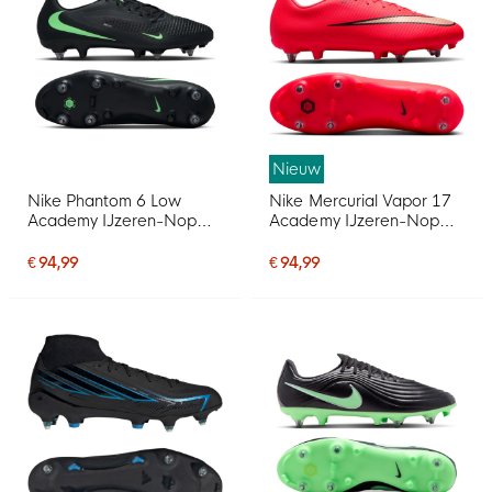
Nieuw
Nike Phantom 6 Low
Nike Mercurial Vapor 17
Academy IJzeren-Nop
Academy IJzeren-Nop
Voetbalschoenen (SG)
Voetbalschoenen (SG)
Anti-Clog Zwart Felgroen
Anti-Clog Felrood Zwart
€ 94,99
€ 94,99
Goud