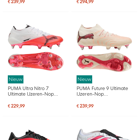
Zwart Intense Mint Wit
Zwart Felrood Goud
€ 239,99
€ 294,99
Nieuw
Nieuw
PUMA Ultra Nitro 7
PUMA Future 9 Ultimate
Ultimate IJzeren-Nop
IJzeren-Nop
Voetbalschoenen (SG)
Voetbalschoenen (SG)
Wit Felrood Zwart
Gebroken Wit Zwart
€ 229,99
€ 239,99
Roze