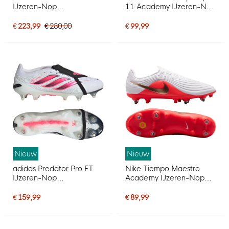
IJzeren-Nop
11 Academy IJzeren-Nop
Voetbalschoenen (SG)
Voetbalschoenen (SG)
Felroze Zilvergrijs Zwart
Anti-Clog Wit Felrood
€ 223,99
€ 280,00
€ 99,99
Goud
Goud
Nieuw
Nieuw
adidas Predator Pro FT
Nike Tiempo Maestro
IJzeren-Nop
Academy IJzeren-Nop
Voetbalschoenen (SG)
Voetbalschoenen (SG)
Wit Zwart Roze
Anti-Clog Wit Felrood
€ 159,99
€ 89,99
Goud