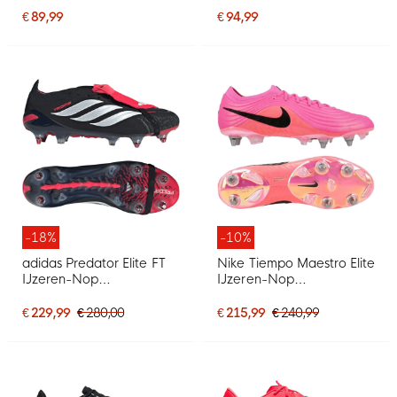
Zwart Zwart Blauw
Anti-Clog Zwart Felgroen
€ 89,99
€ 94,99
Zilvergrijs
-18%
-10%
adidas Predator Elite FT
Nike Tiempo Maestro Elite
IJzeren-Nop
IJzeren-Nop
Voetbalschoenen (SG)
Voetbalschoenen (SG)
Zwart Wit Rood
Felroze Zwart
€ 229,99
€ 280,00
€ 215,99
€ 240,99