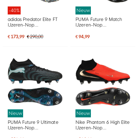
-40%
Nieuw
adidas Predator Elite FT
PUMA Future 9 Match
IJzeren-Nop
IJzeren-Nop
Voetbalschoenen (SG)
Voetbalschoenen (SG)
Donkergrijs Wit Zilver
Zwart Intense Mint Wit
€ 173,99
€ 290,00
€ 94,99
Rood
Nieuw
Nieuw
PUMA Future 9 Ultimate
Nike Phantom 6 High Elite
IJzeren-Nop
IJzeren-Nop
Voetbalschoenen (SG)
Voetbalschoenen (SG)