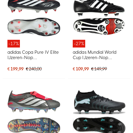
-17%
-27%
adidas Copa Pure IV Elite
adidas Mundial World
IJzeren-Nop
Cup IJzeren-Nop
Voetbalschoenen (SG)
Voetbalschoenen (SG)
Zwart Wit Rood
Zwart Wit
€ 199,99
€ 240,00
€ 109,99
€ 149,99