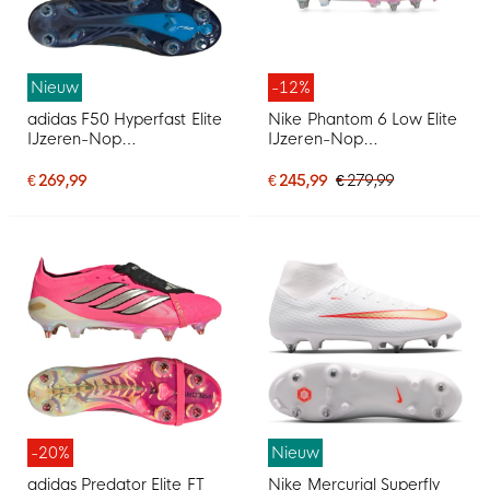
Nieuw
-12%
adidas F50 Hyperfast Elite
Nike Phantom 6 Low Elite
IJzeren-Nop
IJzeren-Nop
Voetbalschoenen (SG)
Voetbalschoenen (SG)
Zwart Zwart Blauw
Pro Player Wit Felroze
€ 269,99
€ 245,99
€ 279,99
Zwart
-20%
Nieuw
adidas Predator Elite FT
Nike Mercurial Superfly