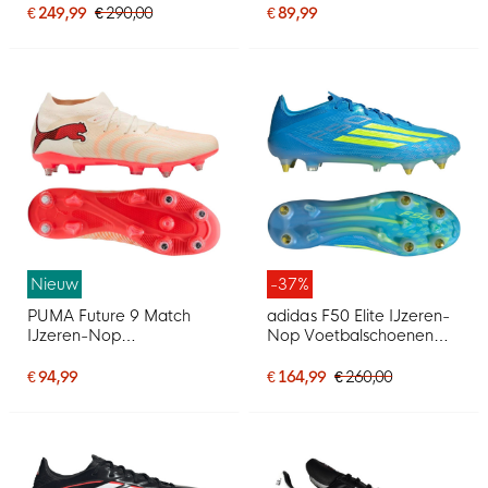
Wit Felroze Zwart
Wit Paars Roze
€ 249,99
€ 290,00
€ 89,99
Nieuw
-37%
PUMA Future 9 Match
adidas F50 Elite IJzeren-
IJzeren-Nop
Nop Voetbalschoenen
Voetbalschoenen (SG)
(SG) Blauw Neongeel
Gebroken Wit Zwart
€ 94,99
€ 164,99
€ 260,00
Roze