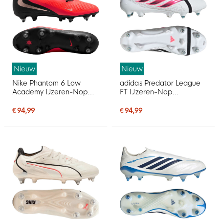
Nieuw
Nieuw
Nike Phantom 6 Low
adidas Predator League
Academy IJzeren-Nop
FT IJzeren-Nop
Voetbalschoenen (SG)
Voetbalschoenen (SG)
Anti-Clog Zwart Felrood
Wit Zwart Roze
€ 94,99
€ 94,99
Goud