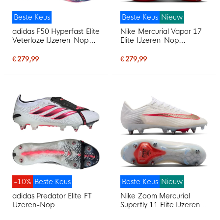
Beste Keus
Beste Keus
Nieuw
adidas F50 Hyperfast Elite
Nike Mercurial Vapor 17
Veterloze IJzeren-Nop
Elite IJzeren-Nop
Voetbalschoenen (SG)
Voetbalschoenen (SG)
Wit Paars Roze
Felrood Zwart Goud
€ 279,99
€ 279,99
-10%
Beste Keus
Beste Keus
Nieuw
adidas Predator Elite FT
Nike Zoom Mercurial
IJzeren-Nop
Superfly 11 Elite IJzeren-
Voetbalschoenen (SG)
Nop Voetbalschoenen