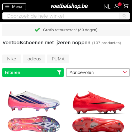
1
NL
Menu
Achteraf betalen met Klarna
Voetbalschoenen met ijzeren noppen
(107 producten)
Nike
adidas
PUMA
Filteren