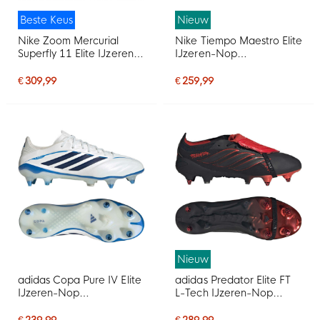
Beste Keus
Nieuw
Nike Zoom Mercurial
Nike Tiempo Maestro Elite
Superfly 11 Elite IJzeren-
IJzeren-Nop
Nop Voetbalschoenen
Voetbalschoenen (SG)
(SG) Felroze Wit Zwart
Wit Felrood Goud
€ 309,99
€ 259,99
Nieuw
adidas Copa Pure IV Elite
adidas Predator Elite FT
IJzeren-Nop
L-Tech IJzeren-Nop
Voetbalschoenen (SG)
Voetbalschoenen (SG)
Wit Blauw Donkerblauw
Zwart Zwart Rood
€ 239,99
€ 289,99