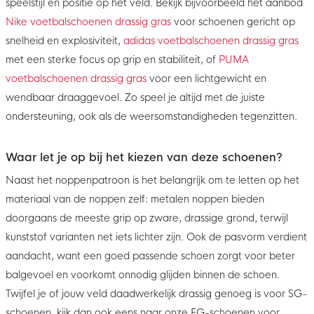
speelstijl en positie op het veld. Bekijk bijvoorbeeld het aanbod
Nike voetbalschoenen drassig gras
voor schoenen gericht op
snelheid en explosiviteit,
adidas voetbalschoenen drassig gras
met een sterke focus op grip en stabiliteit, of
PUMA
voetbalschoenen drassig gras
voor een lichtgewicht en
wendbaar draaggevoel. Zo speel je altijd met de juiste
ondersteuning, ook als de weersomstandigheden tegenzitten.
Waar let je op bij het kiezen van deze schoenen?
Naast het noppenpatroon is het belangrijk om te letten op het
materiaal van de noppen zelf: metalen noppen bieden
doorgaans de meeste grip op zware, drassige grond, terwijl
kunststof varianten net iets lichter zijn. Ook de pasvorm verdient
aandacht, want een goed passende schoen zorgt voor beter
balgevoel en voorkomt onnodig glijden binnen de schoen.
Twijfel je of jouw veld daadwerkelijk drassig genoeg is voor SG-
schoenen, kijk dan ook eens naar onze FG-schoenen voor