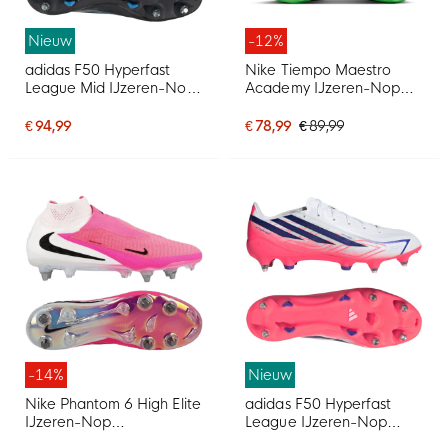
Nieuw
-12%
adidas F50 Hyperfast
Nike Tiempo Maestro
League Mid IJzeren-Nop
Academy IJzeren-Nop
Voetbalschoenen (SG)
Voetbalschoenen (SG)
Zwart Zwart Blauw
Anti-Clog Zwart Felgroen
€ 94,99
€ 78,99
€ 89,99
Zilvergrijs
-14%
Nieuw
Nike Phantom 6 High Elite
adidas F50 Hyperfast
IJzeren-Nop
League IJzeren-Nop
Voetbalschoenen (SG)
Voetbalschoenen (SG)