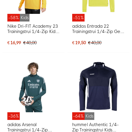
-58%
Kids
-51%
Nike Dri-FIT Academy 23
adidas Entrada 22
Trainingstrui 1/4-Zip Kids
Trainingstrui 1/4-Zip Geel
Geel Goud Zwart
Zwart
€ 16,99
€ 40,00
€ 19,50
€ 40,00
-36%
-64%
Kids
adidas Arsenal
hummel Authentic 1/4-
Trainingstrui 1/4-Zip
Zip Trainingstrui Kids