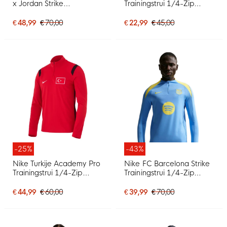
x Jordan Strike
Trainingstrui 1/4-Zip
Trainingstrui 1/4-Zip
Zwart Wit
2025-2026 Zwart Grijs
€ 48,99
€ 70,00
€ 22,99
€ 45,00
-25%
-43%
Nike Turkije Academy Pro
Nike FC Barcelona Strike
Trainingstrui 1/4-Zip
Trainingstrui 1/4-Zip
2026-2028 Rood Zwart
2025-2026 Blauw Geel
€ 44,99
€ 60,00
€ 39,99
€ 70,00