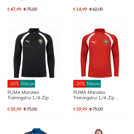
2025-2026 Donkergroen
Donkerblauw Wit
Grijs
€ 47,99
€ 75,00
€ 14,99
€ 42,00
-20%
Nieuw
-20%
Nieuw
PUMA Marokko
PUMA Marokko
Trainingstrui 1/4-Zip
Trainingstrui 1/4-Zip
2026-2028 Zwart Wit
2026-2028 Rood Wit
€ 59,99
€ 75,00
€ 59,99
€ 75,00