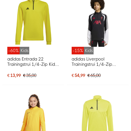
-60%
Kids
-15%
Kids
adidas Entrada 22
adidas Liverpool
Trainingstrui 1/4-Zip Kids
Trainingstrui 1/4-Zip
Geel Zwart
2026-2027 Kids Zwart
Grijs Wit Rood
€ 13,99
€ 35,00
€ 54,99
€ 65,00