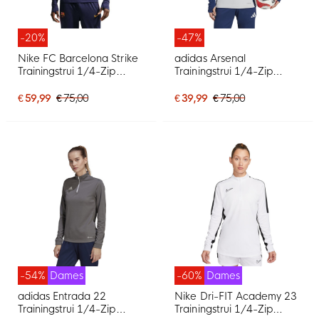
-20%
-47%
Nike FC Barcelona Strike
adidas Arsenal
Trainingstrui 1/4-Zip
Trainingstrui 1/4-Zip
2026-2027 Donkerblauw
2025-2026 Grijs
Rood Geel
Donkerblauw Blauw
€ 59,99
€ 75,00
€ 39,99
€ 75,00
-54%
Dames
-60%
Dames
adidas Entrada 22
Nike Dri-FIT Academy 23
Trainingstrui 1/4-Zip
Trainingstrui 1/4-Zip