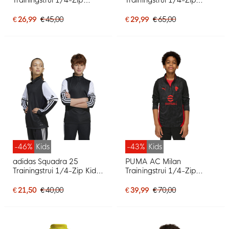
Dames Wit Zwart Grijs
Zwart
€ 26,99
€ 45,00
€ 29,99
€ 65,00
-46%
Kids
-43%
Kids
adidas Squadra 25
PUMA AC Milan
Trainingstrui 1/4-Zip Kids
Trainingstrui 1/4-Zip
Zwart Wit
2025-2026 Kids Zwart
Rood
€ 21,50
€ 40,00
€ 39,99
€ 70,00