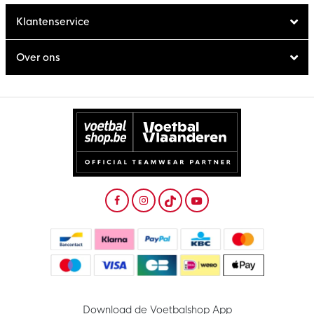
Klantenservice
Over ons
Download de Voetbalshop App