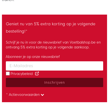
Geniet nu van 5% extra korting op je volgende
bestelling!*
Schrijf je nu in voor de nieuwsbrief van Voetbalshop.be en
ontvang 5% extra korting op je volgende aankoop.
Abonneer je op onze nieuwsbrief
Enter your email and accept the privacy policy to subscribe to 
Privacybeleid
Inschrijven
* Actievoorwaarden