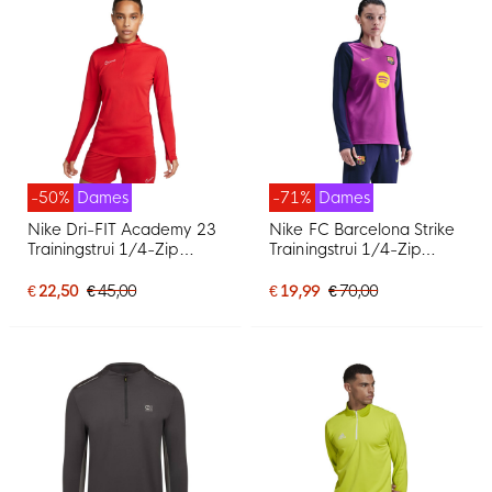
-50%
Dames
-71%
Dames
Nike Dri-FIT Academy 23
Nike FC Barcelona Strike
Trainingstrui 1/4-Zip
Trainingstrui 1/4-Zip
Dames Rood Wit
2025-2026 Dames
Felpaars Donkerblauw
€ 22,50
€ 45,00
€ 19,99
€ 70,00
Goud