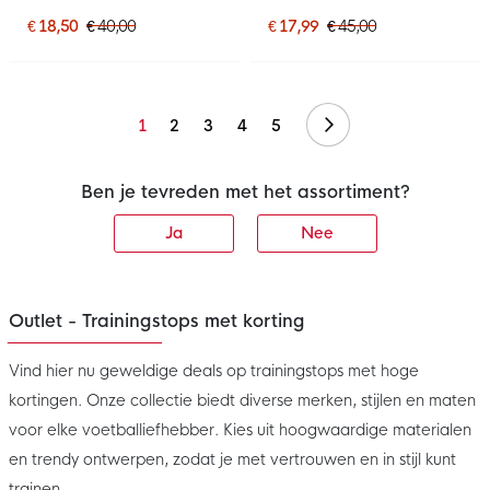
Dames Grijs Wit
Dames Wit Zwart
€ 18,50
€ 40,00
€ 17,99
€ 45,00
Volgende
1
2
3
4
5
Ben je tevreden met het assortiment?
Ja
Nee
Outlet - Trainingstops met korting
Vind hier nu geweldige deals op trainingstops met hoge
kortingen. Onze collectie biedt diverse merken, stijlen en maten
voor elke voetballiefhebber. Kies uit hoogwaardige materialen
en trendy ontwerpen, zodat je met vertrouwen en in stijl kunt
trainen.