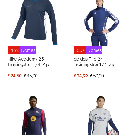
-46%
Dames
-50%
Dames
Nike Academy 25
adidas Tiro 24
Trainingstrui 1/4-Zip
Trainingstrui 1/4-Zip
Dames Donkerblauw
Dames Donkerblauw Wit
Blauw Wit
€ 24,50
€ 45,00
€ 24,99
€ 50,00